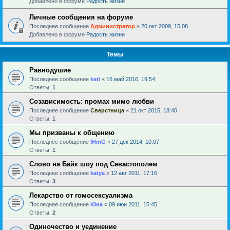
Добавлено в форуме
Радость жизни
Личные сообщения на форуме
Последнее сообщение
Администратор
«
20 окт 2009, 15:08
Добавлено в форуме
Радость жизни
Темы
Равнодушие
Последнее сообщение
keti
«
16 май 2016, 19:54
Ответы:
1
Созависимость: промах мимо любви
Последнее сообщение
Сверстница
«
21 окт 2015, 18:40
Ответы:
1
Мы призваны к общению
Последнее сообщение
IHmG
«
27 дек 2014, 10:07
Ответы:
1
Слово на Байк шоу под Севастополем
Последнее сообщение
katya
«
12 авг 2011, 17:16
Ответы:
3
Лекарство от гомосексуализма
Последнее сообщение
Юна
«
09 июн 2011, 15:45
Ответы:
2
Одиночество и уединение