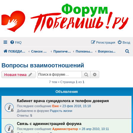
FAQ
Регистрация
Вход
П
ПОБЕДИШЬ.РУ
Список форумов
Практический раздел
Полезные материалы
Вопросы взаимоотношений
Вопросы взаимоотношений
Поиск
Расширенный пои
Новая тема
7 тем • Страница
1
из
1
Объявления
Кабинет врача суицидолога и телефон доверия
Последнее сообщение
Ewe
«
23 фев 2018, 15:18
Добавлено в форуме
Радость жизни
Ответы:
5
Связь с администрацией форума
Последнее сообщение
Администратор
«
28 апр 2010, 10:11