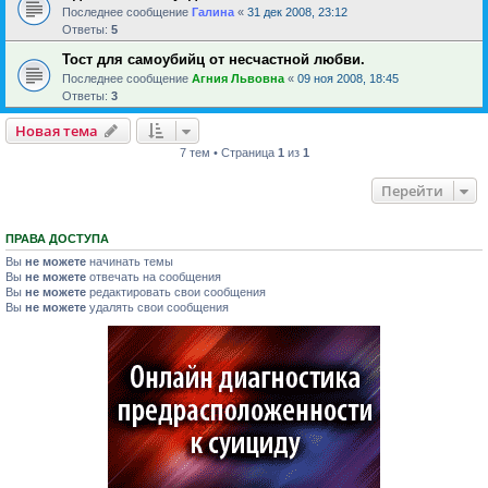
Последнее сообщение
Галина
«
31 дек 2008, 23:12
Ответы:
5
Тост для самоубийц от несчастной любви.
Последнее сообщение
Агния Львовна
«
09 ноя 2008, 18:45
Ответы:
3
Новая тема
7 тем • Страница
1
из
1
Перейти
ПРАВА ДОСТУПА
Вы
не можете
начинать темы
Вы
не можете
отвечать на сообщения
Вы
не можете
редактировать свои сообщения
Вы
не можете
удалять свои сообщения