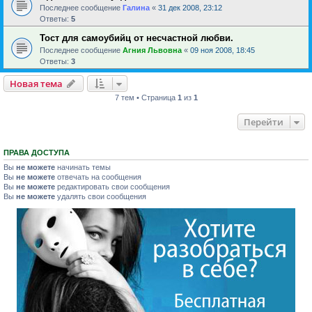
Последнее сообщение
Галина
«
31 дек 2008, 23:12
Ответы:
5
Тост для самоубийц от несчастной любви.
Последнее сообщение
Агния Львовна
«
09 ноя 2008, 18:45
Ответы:
3
Новая тема
7 тем • Страница
1
из
1
Перейти
ПРАВА ДОСТУПА
Вы
не можете
начинать темы
Вы
не можете
отвечать на сообщения
Вы
не можете
редактировать свои сообщения
Вы
не можете
удалять свои сообщения