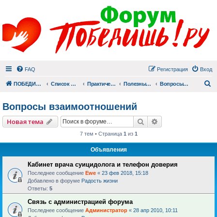
FAQ
Регистрация
Вход
П
ПОБЕДИШЬ.РУ
Список форумов
Практический раздел
Полезные материалы
Вопросы взаимоотношений
Вопросы взаимоотношений
Поиск
Расширенный пои
Новая тема
7 тем • Страница
1
из
1
Объявления
Кабинет врача суицидолога и телефон доверия
Последнее сообщение
Ewe
«
23 фев 2018, 15:18
Добавлено в форуме
Радость жизни
Ответы:
5
Связь с администрацией форума
Последнее сообщение
Администратор
«
28 апр 2010, 10:11