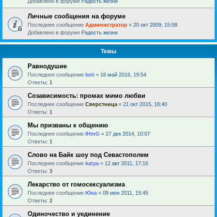
Добавлено в форуме
Радость жизни
Личные сообщения на форуме
Последнее сообщение
Администратор
«
20 окт 2009, 15:08
Добавлено в форуме
Радость жизни
Темы
Равнодушие
Последнее сообщение
keti
«
16 май 2016, 19:54
Ответы:
1
Созависимость: промах мимо любви
Последнее сообщение
Сверстница
«
21 окт 2015, 18:40
Ответы:
1
Мы призваны к общению
Последнее сообщение
IHmG
«
27 дек 2014, 10:07
Ответы:
1
Слово на Байк шоу под Севастополем
Последнее сообщение
katya
«
12 авг 2011, 17:16
Ответы:
3
Лекарство от гомосексуализма
Последнее сообщение
Юна
«
09 июн 2011, 15:45
Ответы:
2
Одиночество и уединение