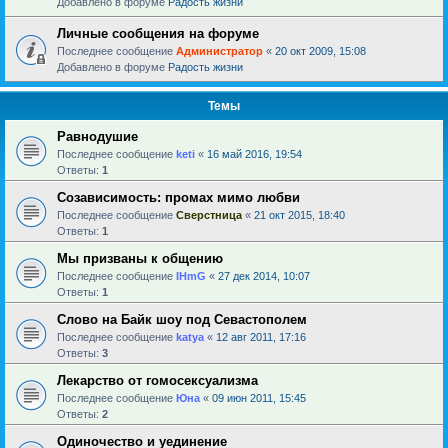
Добавлено в форуме
Радость жизни
Личные сообщения на форуме
Последнее сообщение
Администратор
«
20 окт 2009, 15:08
Добавлено в форуме
Радость жизни
Темы
Равнодушие
Последнее сообщение
keti
«
16 май 2016, 19:54
Ответы:
1
Созависимость: промах мимо любви
Последнее сообщение
Сверстница
«
21 окт 2015, 18:40
Ответы:
1
Мы призваны к общению
Последнее сообщение
IHmG
«
27 дек 2014, 10:07
Ответы:
1
Слово на Байк шоу под Севастополем
Последнее сообщение
katya
«
12 авг 2011, 17:16
Ответы:
3
Лекарство от гомосексуализма
Последнее сообщение
Юна
«
09 июн 2011, 15:45
Ответы:
2
Одиночество и уединение