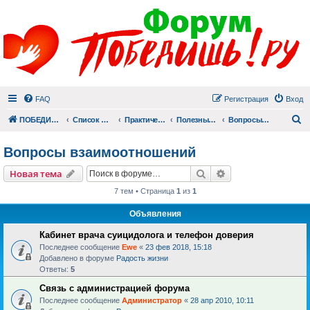
FAQ
Регистрация
Вход
П
ПОБЕДИШЬ.РУ
Список форумов
Практический раздел
Полезные материалы
Вопросы взаимоотношений
Вопросы взаимоотношений
Поиск
Расширенный пои
Новая тема
7 тем • Страница
1
из
1
Объявления
Кабинет врача суицидолога и телефон доверия
Последнее сообщение
Ewe
«
23 фев 2018, 15:18
Добавлено в форуме
Радость жизни
Ответы:
5
Связь с администрацией форума
Последнее сообщение
Администратор
«
28 апр 2010, 10:11