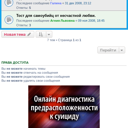
Последнее сообщение
Галина
«
31 дек 2008, 23:12
Ответы:
5
Тост для самоубийц от несчастной любви.
Последнее сообщение
Агния Львовна
«
09 ноя 2008, 18:45
Ответы:
3
Новая тема
7 тем • Страница
1
из
1
Перейти
ПРАВА ДОСТУПА
Вы
не можете
начинать темы
Вы
не можете
отвечать на сообщения
Вы
не можете
редактировать свои сообщения
Вы
не можете
удалять свои сообщения