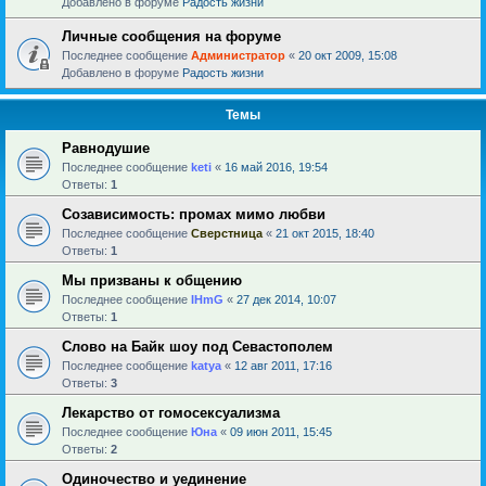
Добавлено в форуме
Радость жизни
Личные сообщения на форуме
Последнее сообщение
Администратор
«
20 окт 2009, 15:08
Добавлено в форуме
Радость жизни
Темы
Равнодушие
Последнее сообщение
keti
«
16 май 2016, 19:54
Ответы:
1
Созависимость: промах мимо любви
Последнее сообщение
Сверстница
«
21 окт 2015, 18:40
Ответы:
1
Мы призваны к общению
Последнее сообщение
IHmG
«
27 дек 2014, 10:07
Ответы:
1
Слово на Байк шоу под Севастополем
Последнее сообщение
katya
«
12 авг 2011, 17:16
Ответы:
3
Лекарство от гомосексуализма
Последнее сообщение
Юна
«
09 июн 2011, 15:45
Ответы:
2
Одиночество и уединение