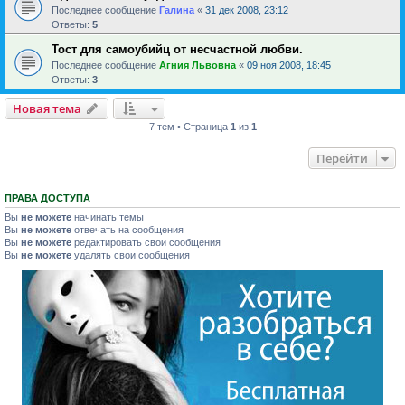
Последнее сообщение
Галина
«
31 дек 2008, 23:12
Ответы:
5
Тост для самоубийц от несчастной любви.
Последнее сообщение
Агния Львовна
«
09 ноя 2008, 18:45
Ответы:
3
Новая тема
7 тем • Страница
1
из
1
Перейти
ПРАВА ДОСТУПА
Вы
не можете
начинать темы
Вы
не можете
отвечать на сообщения
Вы
не можете
редактировать свои сообщения
Вы
не можете
удалять свои сообщения