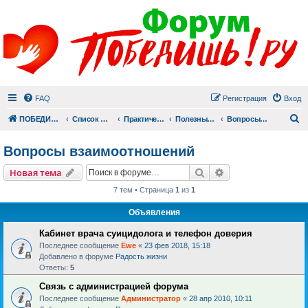
FAQ
Регистрация
Вход
П
ПОБЕДИШЬ.РУ
Список форумов
Практический раздел
Полезные материалы
Вопросы взаимоотношений
Вопросы взаимоотношений
Поиск
Расширенный пои
Новая тема
7 тем • Страница
1
из
1
Объявления
Кабинет врача суицидолога и телефон доверия
Последнее сообщение
Ewe
«
23 фев 2018, 15:18
Добавлено в форуме
Радость жизни
Ответы:
5
Связь с администрацией форума
Последнее сообщение
Администратор
«
28 апр 2010, 10:11