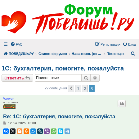
FAQ
Регистрация
Вход
П
ПОБЕДИШЬ.РУ
Список форумов
Наша жизнь (не всё же о суициде!)
Технопарк
1С: бухгалтерия, помогите, пожалуйста
Поиск
Расширенный поис
Ответить
1
2
3
Пред.
22 сообщения
Varwen
полковник
Re: 1С: бухгалтерия, помогите, пожалуйста
Сообщение
12 окт 2025, 13:00