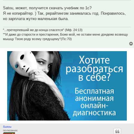
Satou, может, получится скачать учебник по 1с?
Я не копирайтер. ) Так, рерайтингом занималась год. Понравилось,
но зарплата жутко маленькая была.
"...претерпевший же до конца спасется" (Мф. 24:13)
""И даже до старости и престарения, Боже мой, не остави мене дондеже возвещу
мышцу Твою роду всему грядущему"(Пс:70)
Satou
полковник