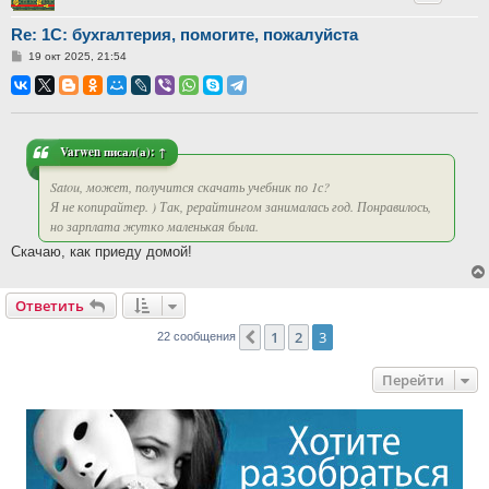
Re: 1С: бухгалтерия, помогите, пожалуйста
Сообщение
19 окт 2025, 21:54
Varwen
писал(а):
↑
Satou, может, получится скачать учебник по 1с?
Я не копирайтер. ) Так, рерайтингом занималась год. Понравилось,
но зарплата жутко маленькая была.
Скачаю, как приеду домой!
Ответить
1
2
3
Пред.
22 сообщения
Перейти