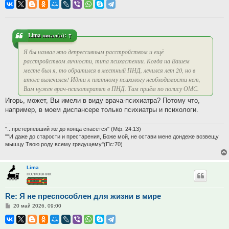
Lima
писал(а):
↑
Я бы назвал это депрессивным расстройством и ещё
расстройством личности, типа психастении. Когда на Вашем
месте был я, то обратился в местный ПНД, лечился лет 20, но в
итоге вылечился! Идти к платному психологу необходимости нет,
Вам нужен врач-психотерапвт в ПНД. Там приём по полису ОМС.
Игорь, может, Вы имели в виду врача-психиатра? Потому что,
например, в моем диспансере только психиатры и психологи.
"...претерпевший же до конца спасется" (Мф. 24:13)
""И даже до старости и престарения, Боже мой, не остави мене дондеже возвещу
мышцу Твою роду всему грядущему"(Пс:70)
Lima
полковник
Re: Я не преспособлен для жизни в мире
Сообщение
20 май 2026, 09:00