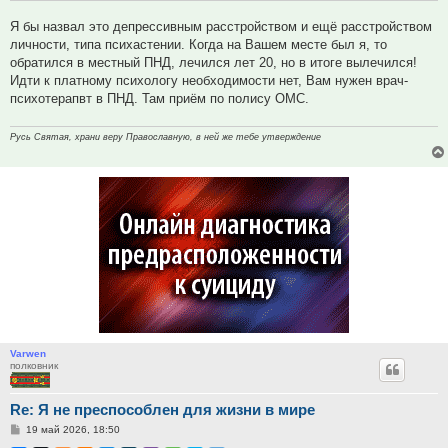
Я бы назвал это депрессивным расстройством и ещё расстройством
личности, типа психастении. Когда на Вашем месте был я, то
обратился в местный ПНД, лечился лет 20, но в итоге вылечился!
Идти к платному психологу необходимости нет, Вам нужен врач-
психотерапвт в ПНД. Там приём по полису ОМС.
Русь Святая, храни веру Православную, в ней же тебе утверждение
Varwen
полковник
Re: Я не преспособлен для жизни в мире
Сообщение
19 май 2026, 18:50