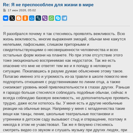
Re: Я не преспособлен для жизни в мире
Сообщение
17 июн 2026, 05:02
Я разобрался почему я так стесняюсь проявлять вежливость. Всю
жизнь вежливость, многие выражения эмоций, обычаи мне кажутся
нелепыми, пафосными, слишком приторными и
свидетельствующими о несовершенности человечества и всех
остальных форм жизни на планете. Но при этом отсутствие этого
тоже эмоционально воспринимаю как недостаток. Так же есть
опасение что мне не ответят тем же и я попаду в неловкую
ситуацию. Покапавшись в разуме думаю объяснение этому такое.
Полагаю именно это и угрюмость из-за травли в школе помогло мне
подпортить отношения с родственниками по линии отца, а также
снизижает уровень моей привлекательности в глазах других. Раньше
я гараздо больше стеснялся соблюдать подобные обычаи, сейчас я
всегда соблюдаю базовую вежливость, но дополнительную проявить
трудно, даже если хотелось бы. У меня есть и другие необычные
реакции на обычные вещи. Например у меня с младенчества такие
вещи как танцы, пение, школьные театральные постановки и
утренники в детском саду вызывают стыд и отвращение, поэтому я
никогда в этом не учавствовал. Так же я безумно стесняюсь
смотреть видео со звуком и слушать музыку при других людях, при