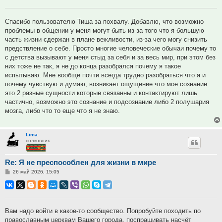
Спасибо пользователю Тиша за похвалу. Добавлю, что возможно
проблемы в общении у меня могут быть из-за того что я большую
часть жизни сдержан в плане вежливости, из-за чего могу снизить
предствление о себе. Просто многие человеческие обычаи почему то
с детства вызывают у меня стыд за себя и за весь мир, при этом без
них тоже не так, я не до конца разобрался почему я такое
испытываю. Мне вообще почти всегда трудно разобраться что я и
почему чувствую и думаю, возникает ощущение что мое сознание
это 2 разные сущности которые связанны и контактируют лишь
частично, возможно это сознание и подсознание либо 2 полушария
мозга, либо что то еще что я не знаю.
Lima
полковник
Re: Я не преспособлен для жизни в мире
Сообщение
26 май 2026, 15:05
Вам надо войти в какое-то сообщество. Попробуйте походить по
православным церквам Вашего города, поспрашивать насчёт