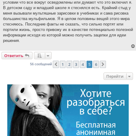
условии что все вокруг осведомлены или думают что это включил я.
В детском саду и младшей школе я стеснялся есть. Крайний стыд у
меня вызывали мультяшные зарисовки в учебниках и сама рисовка
большинства мульфильмов. Я в целом половины вещей этого мира
стесняюсь. Последние факты не сказать, что сильно портят или
портили жизнь, просто привожу их в качестве потенциально полезной
информации исходя из которой можно получить зацепки для идеи
решения.
Ответить
1
2
3
4
5
6
Пред.
След.
56 сообщений
Перейти