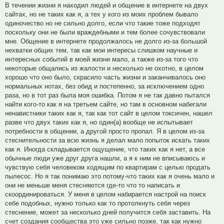
В течении жизни я находил людей и общение в интернете на двух
сайтах, но не таких как я, а тех у кого из моих проблем бывало
одиночество но не сильно долго, если что такие тоже подходят
поскольку они не были враждебными и тем более сочувствовали
мне. Общение в интернете продолжалось не долго из-за большой
нехватки общих тем, так как мои интересы слишком научные и
интересных событий в моей жизни мало, а также из-за того что
некоторые общались из жалости и несколько не охотно, в целом
хорошо что оно было, скрасило часть жизни и заканчивалось оно
нормальных нотах, без обид и постепенно, за исключением одно
раза, но в тот раз была моя ошибка. Потом я не так давно пытался
найти кого-то как я на третьем сайте, но там в основном набегали
ненавистники таких как я, так как тот сайт в целом токсичен, нашел
разве что двух таких как я, но один(а) вообще не испытывает
потребности в общении, а другой просто пропал. Я в целом из-за
стеснительности за всю жизнь я делал мало попыток искать таких
как я. Иногда складывается ощущение, что таких как я нет, а все
обычные люди уже друг друга нашли, а я к ним не вписываюсь и
чувствую себя человеком ходящим по квартирам с целью продать
пылесос. Но я так понимаю это потому-что таких как я очень мало и
они не меньше меня стесняются где-то что то написать и
скоординироваться. У меня в целом набирается настрой на поиск
себе подобных, нужно только как то протолкнуть себя через
стеснение, может за несколько дней получится себя заставить. На
счет создания сообщества это уже сильно позже, так как нужно