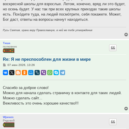
воскресной школы для взрослых. Летом, конечно, вряд ли это будет,
но осень будет. У нас так при всех крупных приходах такие школы
есть. Похо́дите туда, на людей посмо́трите, себя покажете. Может,
Бог даст, ответы на вопросы начнут находиться.
Русь Святая, храни веру Православную, в ней же тебе утверждение
Тиша
полковник
Re: Я не преспособлен для жизни в мире
Сообщение
07 июн 2026, 13:26
Спасибо за доброе слово!
Можно для начала сделать страничку в контакте для таких людей.
Можно сделать сайт...
Вежливость это очень хорошее качество!!!
Wjwwm
Рядовой