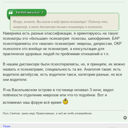
Varwen
писал(а):
↑
Игорь, может, Вы имели в виду врача-психиатра? Потому что,
например, в моем диспансере только психиатры и психологи.
Наверняка есть разные классификации, я ориентируюсь на такую:
психиатры это «большая» психиатрия: психозы, шизофрения, БАР
психотерапевты это «малая» психиатрия: неврозы, депрессии, ОКР
психологи это вообще не психиатрия, а консультации для
практически здоровых людей по проблемам отношений и т.п.
В нашем диспансере были психотерапевты, но, в принципе, их можно
назвать и психиатрами, специальность та же. Аналогия такая: есть
водители автобусов, есть водители такси, категории разные, но все
они водители.
Я на Васильевском острове в гостинице ночевал 3 ночи, видел
поблизости отделение неврозов или что-то подобное. Вот и
вспоминал наш форум всё время
Русь Святая, храни веру Православную, в ней же тебе утверждение
Тиша