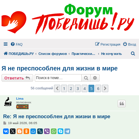
FAQ
Регистрация
Вход
П
ПОБЕДИШЬ.РУ
Список форумов
Практический раздел
Не хочу жить
Я не преспособлен для жизни в мире
Поиск
Расширенный поис
Ответить
1
2
3
4
5
6
Пред.
След.
56 сообщений
Lima
полковник
Re: Я не преспособлен для жизни в мире
Сообщение
19 май 2026, 06:05