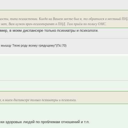
ости, типа психастении. Когда на Вашем месте был я, то обратился в местный ПНД
ти нет, Вам нужен врач-психотерапвт в ПНД. Там приём по полису ОМС.
имер, в моем диспансере только психиатры и психологи.
щу мышцу Твою роду всему грядущему"(Пс:70)
 в моем диспансере только психиатры и психологи.
ски здоровых людей по проблемам отношений и т.п.