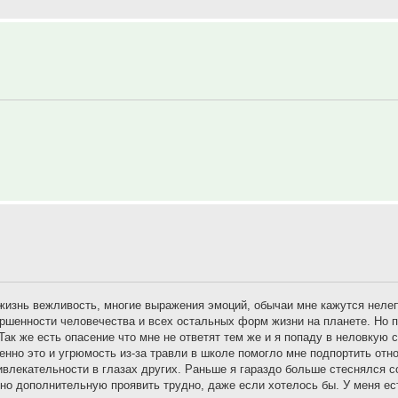
 жизнь вежливость, многие выражения эмоций, обычаи мне кажутся неле
шенности человечества и всех остальных форм жизни на планете. Но п
Так же есть опасение что мне не ответят тем же и я попаду в неловкую 
нно это и угрюмость из-за травли в школе помогло мне подпортить отн
ивлекательности в глазах других. Раньше я гараздо больше стеснялся 
но дополнительную проявить трудно, даже если хотелось бы. У меня ес