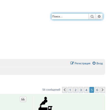
Поиск
Расш
Регистрация
Вход
1
2
3
4
5
6
Пред.
Сл
56 сообщений