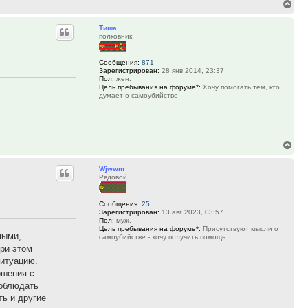
Вер
к
Тиша
нач
полковник
Сообщения:
871
Зарегистрирован:
28 янв 2014, 23:37
Пол:
жен.
Цель пребывания на форуме*:
Хочу помогать тем, кто
думает о самоубийстве
Вер
к
Wjwwm
нач
Рядовой
Сообщения:
25
Зарегистрирован:
13 авг 2023, 03:57
Пол:
муж.
Цель пребывания на форуме*:
Присутствуют мысли о
пыми,
самоубийстве - хочу получить помощь
ри этом
ситуацию.
ошения с
соблюдать
ть и другие