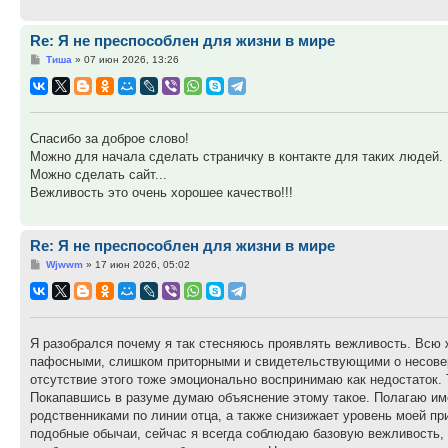
Re: Я не преспособлен для жизни в мире
Сообщение
Тиша
»
07 июн 2026, 13:26
Спасибо за доброе слово!
Можно для начала сделать страничку в контакте для таких людей.
Можно сделать сайт...
Вежливость это очень хорошее качество!!!
Re: Я не преспособлен для жизни в мире
Сообщение
Wjwwm
»
17 июн 2026, 05:02
Я разобрался почему я так стесняюсь проявлять вежливость. Всю
пафосными, слишком приторными и свидетельствующими о несовер
отсутствие этого тоже эмоционально воспринимаю как недостаток. 
Покапавшись в разуме думаю объяснение этому такое. Полагаю име
родственниками по линии отца, а также снизижает уровень моей пр
подобные обычаи, сейчас я всегда соблюдаю базовую вежливость, 