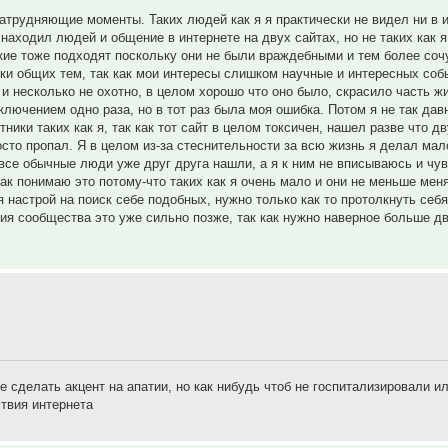
затрудняющие моменты. Таких людей как я я практически не видел ни в и
находил людей и общение в интернете на двух сайтах, но не таких как я,
акие тоже подходят поскольку они не были враждебными и тем более соч
ки общих тем, так как мои интересы слишком научные и интересных соб
 и несколько не охотно, в целом хорошо что оно было, скрасило часть ж
ключением одно раза, но в тот раз была моя ошибка. Потом я не так дав
ники таких как я, так как тот сайт в целом токсичен, нашел разве что дв
осто пропал. Я в целом из-за стеснительности за всю жизнь я делал мал
а все обычные люди уже друг друга нашли, а я к ним не вписываюсь и чу
к понимаю это потому-что таких как я очень мало и они не меньше меня
я настрой на поиск себе подобных, нужно только как то протолкнуть себя
ия сообщества это уже сильно позже, так как нужно наверное больше дв
е сделать акцент на апатии, но как нибудь чтоб не госпитализировали и
ствия интернета