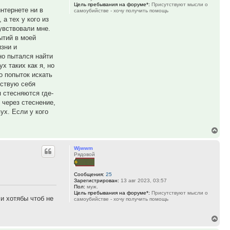
Цель пребывания на форуме*:
Присутствуют мысли о
нтернете ни в
самоубийстве - хочу получить помощь
 а тех у кого из
увствовали мне.
ытий в моей
изни и
но пытался найти
ух таких как я, но
о попыток искать
вствую себя
 стесняются где-
 через стеснение,
ух. Если у кого
Вер
к
Wjwwm
нач
Рядовой
Сообщения:
25
Зарегистрирован:
13 авг 2023, 03:57
Пол:
муж.
Цель пребывания на форуме*:
Присутствуют мысли о
ли хотябы чтоб не
самоубийстве - хочу получить помощь
Вер
к