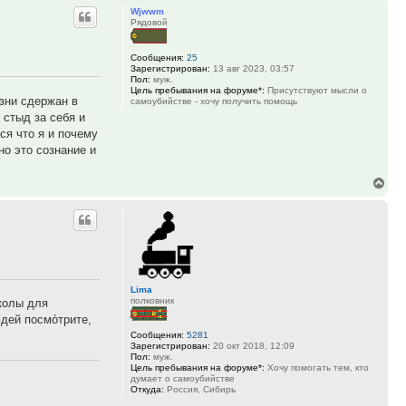
Wjwwm
нач
Рядовой
Сообщения:
25
Зарегистрирован:
13 авг 2023, 03:57
Пол:
муж.
Цель пребывания на форуме*:
Присутствуют мысли о
зни сдержан в
самоубийстве - хочу получить помощь
 стыд за себя и
ся что я и почему
о это сознание и
Вер
к
нач
Lima
полковник
колы для
дей посмо́трите,
Сообщения:
5281
Зарегистрирован:
20 окт 2018, 12:09
Пол:
муж.
Цель пребывания на форуме*:
Хочу помогать тем, кто
думает о самоубийстве
Откуда:
Россия, Сибирь