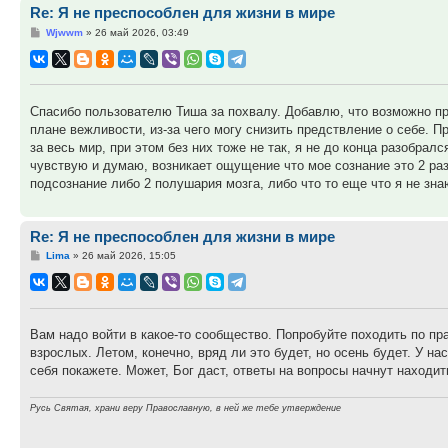
Re: Я не преспособлен для жизни в мире
Сообщение
Wjwwm
»
26 май 2026, 03:49
Спасибо пользователю Тиша за похвалу. Добавлю, что возможно пр
плане вежливости, из-за чего могу снизить предствление о себе. П
за весь мир, при этом без них тоже не так, я не до конца разобра
чувствую и думаю, возникает ощущение что мое сознание это 2 ра
подсознание либо 2 полушария мозга, либо что то еще что я не зна
Re: Я не преспособлен для жизни в мире
Сообщение
Lima
»
26 май 2026, 15:05
Вам надо войти в какое-то сообщество. Попробуйте походить по п
взрослых. Летом, конечно, вряд ли это будет, но осень будет. У на
себя покажете. Может, Бог даст, ответы на вопросы начнут находит
Русь Святая, храни веру Православную, в ней же тебе утверждение