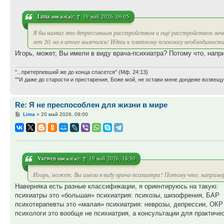
Lima
писал(а):
↑
19 май 2026, 06:05
Я бы назвал это депрессивным расстройством и ещё расстройством личн
лет 20, но в итоге вылечился! Идти к платному психологу необходимос
Игорь, может, Вы имели в виду врача-психиатра? Потому что, напр
"...претерпевший же до конца спасется" (Мф. 24:13)
""И даже до старости и престарения, Боже мой, не остави мене дондеже возве
Re: Я не преспособлен для жизни в мире
Сообщение
Lima
»
20 май 2026, 09:00
Varwen
писал(а):
↑
19 май 2026, 18:50
Игорь, может, Вы имели в виду врача-психиатра? Потому что, например,
Наверняка есть разные классификации, я ориентируюсь на такую:
психиатры это «большая» психиатрия: психозы, шизофрения, БАР
психотерапевты это «малая» психиатрия: неврозы, депрессии, ОКР
психологи это вообще не психиатрия, а консультации для практиче