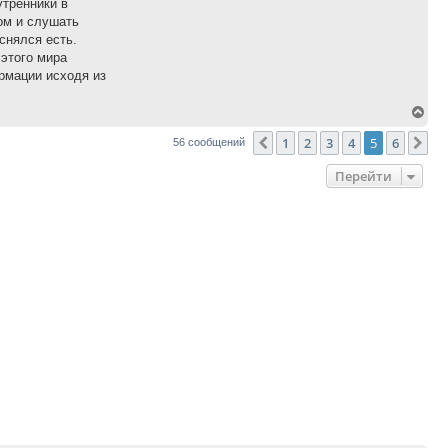
утренники в
ом и слушать
снялся есть.
этого мира
ормации исходя из
Вер
к
1
2
3
4
5
6
Пред.
Сл
56 сообщений
нач
Перейти