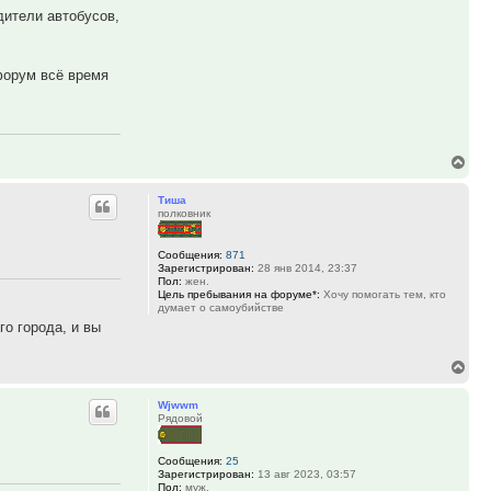
дители автобусов,
форум всё время
Вер
к
Тиша
нач
полковник
Сообщения:
871
Зарегистрирован:
28 янв 2014, 23:37
Пол:
жен.
Цель пребывания на форуме*:
Хочу помогать тем, кто
думает о самоубийстве
о города, и вы
Вер
к
Wjwwm
нач
Рядовой
Сообщения:
25
Зарегистрирован:
13 авг 2023, 03:57
Пол:
муж.