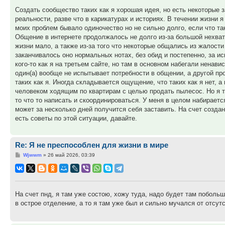
Создать сообщество таких как я хорошая идея, но есть некоторые 
реальности, разве что в карикатурах и историях. В течении жизни я 
моих проблем бывало одиночество но не сильно долго, если что т
Общение в интернете продолжалось не долго из-за большой нехват
жизни мало, а также из-за того что некоторые общались из жалости
заканчивалось оно нормальных нотах, без обид и постепенно, за ис
кого-то как я на третьем сайте, но там в основном набегали ненавист
один(а) вообще не испытывает потребности в общении, а другой пр
таких как я. Иногда складывается ощущение, что таких как я нет, 
человеком ходящим по квартирам с целью продать пылесос. Но я та
то что то написать и скоординироваться. У меня в целом набираетс
может за несколько дней получится себя заставить. На счет создан
есть советы по этой ситуации, давайте.
Re: Я не преспособлен для жизни в мире
Сообщение
Wjwwm
»
26 май 2026, 03:39
На счет пнд, я там уже состою, хожу туда, надо будет там побольш
в острое отделение, а то я там уже был и сильно мучался от отсут