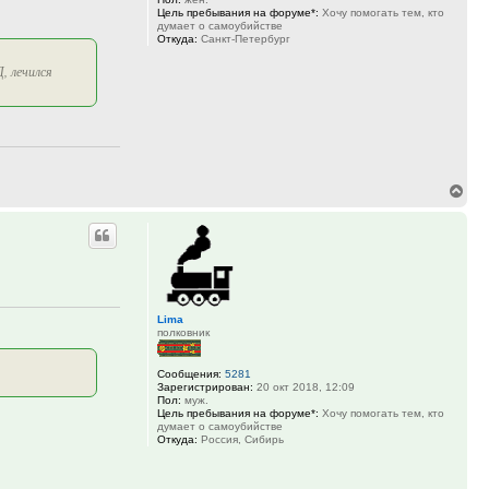
Цель пребывания на форуме*:
Хочу помогать тем, кто
думает о самоубийстве
Откуда:
Санкт-Петербург
, лечился
Вер
к
нач
Lima
полковник
Сообщения:
5281
Зарегистрирован:
20 окт 2018, 12:09
Пол:
муж.
Цель пребывания на форуме*:
Хочу помогать тем, кто
думает о самоубийстве
Откуда:
Россия, Сибирь