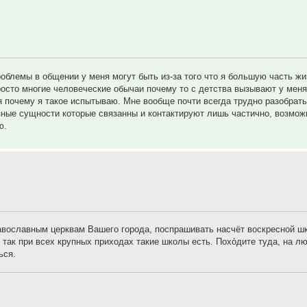
облемы в общении у меня могут быть из-за того что я большую часть жи
росто многие человеческие обычаи почему то с детства вызывают у меня
лся почему я такое испытываю. Мне вообще почти всегда трудно разобрать
зные сущности которые связанны и контактируют лишь частично, возможн
ю.
равославным церквам Вашего города, поспрашивать насчёт воскресной ш
с так при всех крупных приходах такие школы есть. Похо́дите туда, на лю
ься.