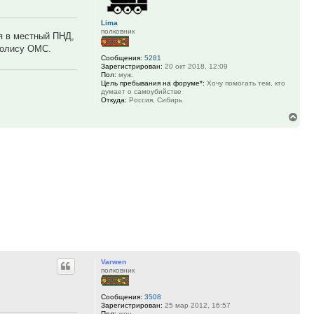
Lima
полковник
я в местный ПНД,
 полису ОМС.
Сообщения:
5281
Зарегистрирован:
20 окт 2018, 12:09
Пол:
муж.
Цель пребывания на форуме*:
Хочу помогать тем, кто
думает о самоубийстве
Откуда:
Россия, Сибирь
Вер
к
нач
Varwen
полковник
Сообщения:
3508
Зарегистрирован:
25 мар 2012, 16:57
Пол:
жен.