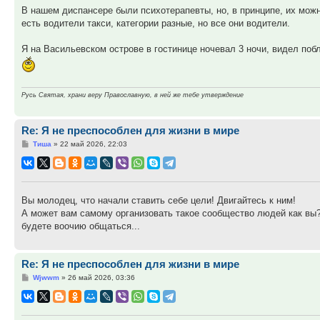
В нашем диспансере были психотерапевты, но, в принципе, их можн
есть водители такси, категории разные, но все они водители.
Я на Васильевском острове в гостинице ночевал 3 ночи, видел поб
Русь Святая, храни веру Православную, в ней же тебе утверждение
Re: Я не преспособлен для жизни в мире
Сообщение
Тиша
»
22 май 2026, 22:03
Вы молодец, что начали ставить себе цели! Двигайтесь к ним!
А может вам самому организовать такое сообщество людей как вы? 
будете воочию общаться...
Re: Я не преспособлен для жизни в мире
Сообщение
Wjwwm
»
26 май 2026, 03:36