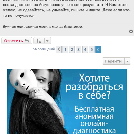
нестандартного, но безусловно успешного, результата. Я Вам этого
желаю, не сдавайтесь, не унывайте, пишите и ищите. Даже если что-
то не получается.
Бунт во мне и против меня не может быть моим.
Ответить
1
2
3
4
5
6
Пред.
56 сообщений
Перейти