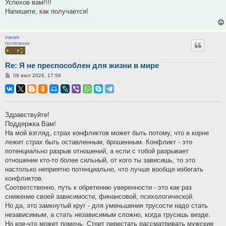
Успехов вам!!!!
Напишите, как получается!
varan
полковник
Re: Я не преспособлен для жизни в мире
Сообщение
08 июл 2026, 17:56
Здравствуйте!
Поддержка Вам!
На мой взгляд, страх конфликтов может быть потому, что в корне
лежит страх быть оставленным, брошенным. Конфликт - это
потенциально разрыв отношений, а если с тобой разрывает
отношение кто-то более сильный, от кого ты зависишь, то это
настолько неприятно потенциально, что лучше вообще избегать
конфликтов.
Соответственно, путь к обретению уверенности - это как раз
снижение своей зависимости, финансовой, психологической.
Но да, это замкнутый круг - для уменьшения трусости надо стать
независимым, а стать независимым сложно, когда трусишь везде.
Но кое-что может помочь. Стоит перестать рассматривать мужские