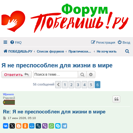
FAQ
Регистрация
Вход
П
ПОБЕДИШЬ.РУ
Список форумов
Практический раздел
Не хочу жить
Я не преспособлен для жизни в мире
Поиск
Расширенный поис
Ответить
1
2
3
4
5
6
Пред.
56 сообщений
Wjwwm
Рядовой
Re: Я не преспособлен для жизни в мире
Сообщение
17 июн 2026, 05:10