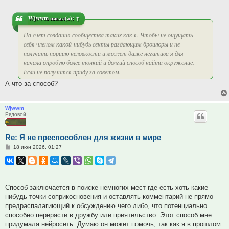
Wjwwm
писал(а):
↑
На счет создания сообщества таких как я. Чтобы не ощущать
себя членом какой-нибудь секты раздающим брошюры и не
получать порцию неловкости и может даже негатива я для
начала опробую более тонкий и долгий способ найти окружение.
Если не получится приду за советом.
А что за способ?
Wjwwm
Рядовой
Re: Я не преспособлен для жизни в мире
Сообщение
18 июн 2026, 01:27
Способ заключается в поиске немногих мест где есть хоть какие
нибудь точки соприкосновения и оставлять комментарий не прямо
предраспалагиющий к обсуждению чего либо, что потенциально
способно перерасти в дружбу или приятельство. Этот способ мне
придумала нейросеть. Думаю он может помочь, так как я в прошлом