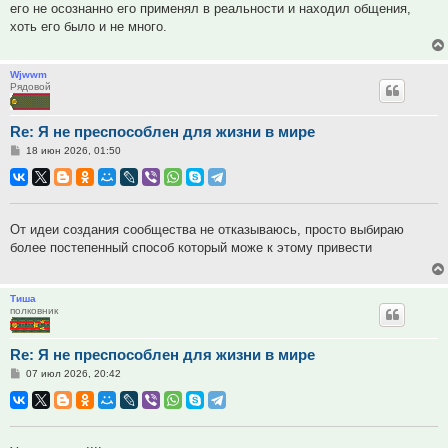
его не осознанно его применял в реальности и находил общения,
хоть его было и не много.
Wjwwm
Рядовой
Re: Я не преспособлен для жизни в мире
Сообщение
18 июн 2026, 01:50
От идеи создания сообщества не отказываюсь, просто выбираю
более постепенный способ который може к этому привести
Тиша
полковник
Re: Я не преспособлен для жизни в мире
Сообщение
07 июл 2026, 20:42