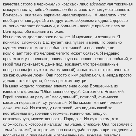
качества строго в черно-белых красках - либо
абсолютная
токсичная
маскулинность, либо
абсолютная
боязливость и немужественность.
Во-первых, оба таких варианта идеализированы. А идеализм - это
вообще не наш друг. Это не друг даже
здоровым
людям. Здоровых
он легко сделает больными, а больных - вообще прибьет к земле.
Во-вторых, оба варианта плохие.
Но на самом деле человек сложнее. И мужчина, и женщина. Я
понимаю, сложность Вас пугает, она пугает и меня. Но реально
мужественность может не быть токсичной, и она вообще не
исключает того что человек чего-то может бояться. Я недавно
прочел книгу о спецназе, написанную на основе реальных событий, и
герой там признается, даже подчеркивает, что тренированные
спецназовцы (вот уж кто маскулинный) испытывают страх точно так
же как обычные люди. Они просто с ним
работают
, а иногда просто
делают то что нужно,
боясь
при этом внутри.
На меня когда-то произвел впечатление образ Волшебника из
известного фильма "Обыкновенное чудо". Сыграл его Янковский.
Герой вообще ни разу не "маскулинный", пожилой, физически
кажется неразвитый, сутуловатый. Я бы сказал, мягкий человек,
даже нежный. Но взгляд у него такой, что видишь какой-то
несгибаемый внутренний стержень, именно настоящую,
нетоксчичную, мужественность. Парадокс. Но суть в том, что
сложность, о которой я написал,
на нашей стороне
. Она позволяет с
теми "картами", которые именно нам судьба раздала при рождении и
воспитании, с проблемами и ограничениями, все-таки добиться