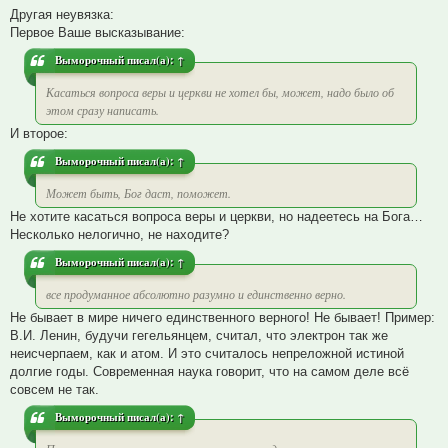
Другая неувязка:
Первое Ваше высказывание:
Выморочный
писал(а):
↑
Касаться вопроса веры и церкви не хотел бы, может, надо было об
этом сразу написать.
И второе:
Выморочный
писал(а):
↑
Может быть, Бог даст, поможет.
Не хотите касаться вопроса веры и церкви, но надеетесь на Бога…
Несколько нелогично, не находите?
Выморочный
писал(а):
↑
все продуманное абсолютно разумно и единственно верно.
Не бывает в мире ничего единственного верного! Не бывает! Пример:
В.И. Ленин, будучи гегельянцем, считал, что электрон так же
неисчерпаем, как и атом. И это считалось непреложной истиной
долгие годы. Современная наука говорит, что на самом деле всё
совсем не так.
Выморочный
писал(а):
↑