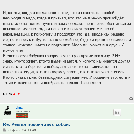
И, кстати, когда я согласился с тем, что я покончить с собой
необходимо надо, когда я признал, что это неизбежно произойдёт,
мне стало не только лучше и веселее даже, но и легче обратиться за
помощью, именно тогда я пошёл и к психотерапевту и, по её
рекомендации, к психологу и продолжу это. Да, вроде как решено
же, но теперь как будто стало спокойнее, будто и время появилось, а
точнее, исчезло, ничто не подгоняет. Мало ли, может выберусь. А
может и нет.
В свое время бабушка говорила мне: ну а другие как живут? Не
знаю, кто-то живёт, кто-то вылечивается, у кого-то начинается другая
жизнь, кто-то борется и побеждает, а кто-то нет, спивается, на
веществах сидит, кто-то в дурку уезжает, а кто-то кончает с собой.
Кто-то сказал мне: безвыходных ситуаций нет. Упрощение это, есть и
такие и такие и чего и вообразить нельзя. Такие дела.
Glück
Auf!..
Lima
полковник
Re: Решил покончить с собой.
Сообщение
20 фев 2024, 14:49