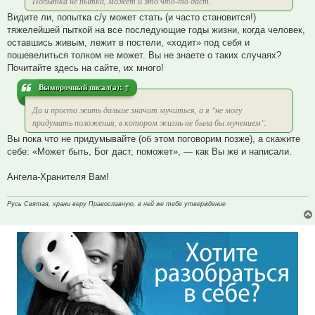
Попытка не пытка, может и это что-то даст.
Видите ли, попытка с/у может стать (и часто становится!)
тяжелейшей пыткой на все последующие годы жизни, когда человек,
оставшись живым, лежит в постели, «ходит» под себя и
пошевелиться толком не может. Вы не знаете о таких случаях?
Почитайте здесь на сайте, их много!
Выморочный
писал(а):
↑
Да и просто жить дальше значит мучиться, а я "не могу
придумать положения, в котором жизнь не была бы мучением".
Вы пока что не придумывайте (об этом поговорим позже), а скажите
себе: «Может быть, Бог даст, поможет», — как Вы же и написали.
Ангела-Хранителя Вам!
Русь Святая, храни веру Православную, в ней же тебе утверждение