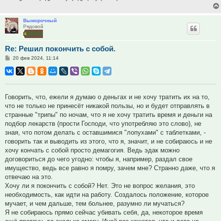
Выморочный
Рядовой
Re: Решил покончить с собой.
Сообщение
20 фев 2024, 11:14
Говорить, что, ежели я думаю о деньгах и не хочу тратить их на то,
что не только не принесёт никакой пользы, но и будет отправлять в
странные "трипы" по ночам, что я не хочу тратить время и деньги на
подбор лекарств (прости Господи, что употребляю это слово), не
зная, что потом делать с оставшимися "лопухами" с таблетками, -
говорить так и выводить из этого, что я, значит, и не собираюсь и не
хочу кончать с собой просто демагогия. Ведь эдак можно
договориться до чего угодно: чтобы я, например, раздал свое
имущество, ведь все равно я помру, зачем мне? Странно даже, что я
отвечаю на это.
Хочу ли я покончить с собой? Нет. Это не вопрос желания, это
необходимость, как идти на работу. Создалось положение, которое
мучает, и чем дальше, тем больнее, разумно ли мучаться?
Я не собираюсь прямо сейчас убивать себя, да, некоторое время