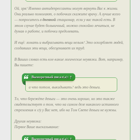
Ой, зря! Именно антидепрессанты могут вернуть Вас к жизни.
Они реально помогают, о побочках скажите врачу. А лучше всего
— попроситесь в
дневной
стационар, если у вас такой есть. В
этом случае будет больничный, можно спокойно лечиться, не
думая о работе, и побочки предолевать.
И ещё: ломать и выбрасывать вещи нельзя! Это оскорбляет людей,
создавших эти вещи, обесценивает их труд.
В Ваших словах есть кое-какие логические неувязки. Вот, например,
Вы пишете:
Выморочный
писал(а):
↑
а что потом, выкидывать? ведь это деньги.
То, что бережёте деньги — это очень хорошо, но это также
свидетельствует о том, что на самом деле никакого истинного
стремления к с/у у Вас нет, ибо на Том Свете деньги не нужны.
Другая неувязка:
Первое Ваше высказывание:
Выморочный
писал(а):
↑