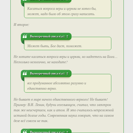
Касаться вопроса веры и церкви не хотел бы,
может, надо было об этом сразу написать.
И второе:
Выморочный
писал(а):
↑
Может быть, Бог даст, поможет.
Не хотите касаться вопроса веры и церкви, но надеетесь на Бога…
Несколько нелогично, не находите?
Выморочный
писал(а):
↑
все продуманное абсолютно разумно и
единственно верно.
Не бывает в мире ничего единственного верного! Не бывает!
Пример: В.И. Ленин, будучи гегельянцем, считал, что электрон
так же неисчерпаем, как и атом. И это считалось непреложной
истиной долгие годы. Современная наука говорит, что на самом
деле всё совсем не так.
Выморочный
писал(а):
↑