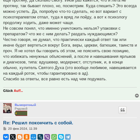
ещё протяну, да сколько смогу. Иной раз кажется, что и лета не
протяну, так бывает плохо, но, посмотрим. Куда спешить? Это всегда
можно успеть. Да, попробую что-то сделать, но вот вариант с
психотерапевтом отпал, туда я вряд ли пойду, а вот к психологу
продолжу ходить, даже может чаще.
Не совсем понял, что именно уничтожить нельзя? упаковки с
препаратом? что же с ним делать? раздать нуждающимся?
Честно говоря, не думал, что практически каждый ответ так или
иначе будет вертеться вокруг Бога, веры, церкви, батюшек, таинств и
проч. Я не хотел бы говорить об этом, не пояснять свою позицию,
что избежать ненужных объяснений, а после и навешивания ярлыков
и диагнозов, типа: вдушевер, модернист, отступник, и, в конце
обычно, хулитель Святого Духа (это вообще любимое, навешивается
на каждый роток, чтобы гарантировано в ад).
Спасибо за ответы, все равно есть над чем подумать.
Glück
Auf!..
Выморочный
Рядовой
Re: Решил покончить с собой.
Сообщение
20 фев 2024, 11:39