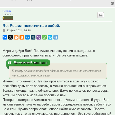
Perom
Рядовой
Re: Решил покончить с собой.
Сообщение
22 фев 2024, 16:38
Мира и добра Вам! Про иллюзию отсутствия выхода выше
совершенно правильно написали. Вы же сами пишите:
Выморочный
писал(а):
↑
К этому решению подводят обстоятельства жизни, сложившиеся,
как кажется, окончательно.
Именно, что кажется. Тут как провалиться в трясину - можно
спокойно дать себя засосать, а можно попытаться выкарабкаться.
Только помощь нужна обязательно. Даже не касаясь вопроса веры,
хотя бы просто мысленно просить о ней.
Потеря последнего близкого человека - безумно тяжелый удар. Все
мысли теперь только на себе самом сосредотачиваются, заботиться
не о ком. Нужно попробовать снова найти объект заботы. Просто
помочь кому-то из окружающих, все равно как. Это груз собственной