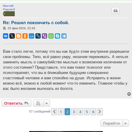
Настя9
Рядовой
Re: Решил покончить с собой.
Сообщение
22 фев 2024, 22:42
Вам стало легче, потому что вы как будто этим внутренне разрешили
свои проблемы. Типо, всё равно умру, незачем переживать. А нельзя
заменить мысль о самоубийстве мыслью о возможном излечении от
этого состояния? Представьте, что вам помог психолог или
психотерапевт, что вы в ближайшем будущем совершенно
счастливый человек и вам спокойно на душе. Исправить в жизни
можно всё, можно в любой момент что-то изменить. Главное чтобы у
вас было желание вылезать из болота.
Ответить
1
2
3
4
5
6
Пред.
След.
57 сообщений
Перейти