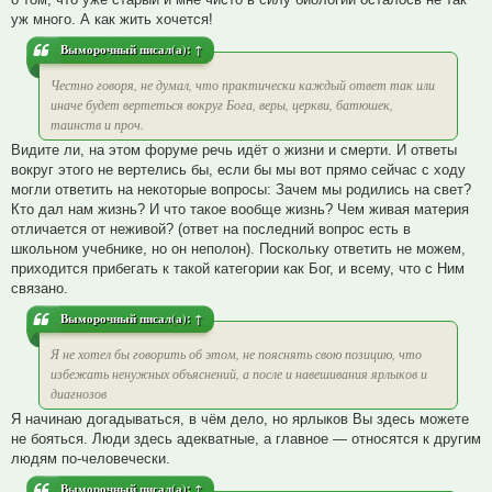
уж много. А как жить хочется!
Выморочный
писал(а):
↑
Честно говоря, не думал, что практически каждый ответ так или
иначе будет вертеться вокруг Бога, веры, церкви, батюшек,
таинств и проч.
Видите ли, на этом форуме речь идёт о жизни и смерти. И ответы
вокруг этого не вертелись бы, если бы мы вот прямо сейчас с ходу
могли ответить на некоторые вопросы: Зачем мы родились на свет?
Кто дал нам жизнь? И что такое вообще жизнь? Чем живая материя
отличается от неживой? (ответ на последний вопрос есть в
школьном учебнике, но он неполон). Поскольку ответить не можем,
приходится прибегать к такой категории как Бог, и всему, что с Ним
связано.
Выморочный
писал(а):
↑
Я не хотел бы говорить об этом, не пояснять свою позицию, что
избежать ненужных объяснений, а после и навешивания ярлыков и
диагнозов
Я начинаю догадываться, в чём дело, но ярлыков Вы здесь можете
не бояться. Люди здесь адекватные, а главное — относятся к другим
людям по-человечески.
Выморочный
писал(а):
↑