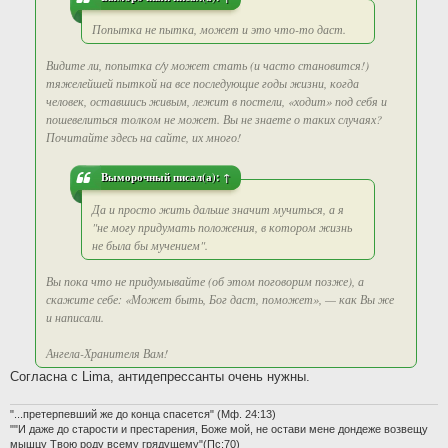
Попытка не пытка, может и это что-то даст.
Видите ли, попытка с/у может стать (и часто становится!)
тяжелейшей пыткой на все последующие годы жизни, когда
человек, оставшись живым, лежит в постели, «ходит» под себя и
пошевелиться толком не может. Вы не знаете о таких случаях?
Почитайте здесь на сайте, их много!
Выморочный
писал(а):
↑
Да и просто жить дальше значит мучиться, а я
"не могу придумать положения, в котором жизнь
не была бы мучением".
Вы пока что не придумывайте (об этом поговорим позже), а
скажите себе: «Может быть, Бог даст, поможет», — как Вы же
и написали.
Ангела-Хранителя Вам!
Согласна с Lima, антидепрессанты очень нужны.
"...претерпевший же до конца спасется" (Мф. 24:13)
""И даже до старости и престарения, Боже мой, не остави мене дондеже возвещу
мышцу Твою роду всему грядущему"(Пс:70)