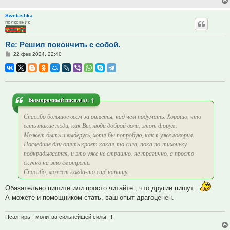
Swetushka
полковник
Re: Решил покончить с собой.
Сообщение
22 фев 2024, 22:40
Выморочный
писал(а):
↑
Спасибо большое всем за ответы, над чем подумать. Хорошо, что
есть такие люди, как Вы, люди доброй воли, этот форум.
Может быть и выберусь, хотя бы попробую, как я уже говорил.
Последние дни опять кроет какая-то сила, пока по-тихоньку
подкрадывается, и это уже не страшно, не трагично, а просто
скучно на это смотреть.
Спасибо, может когда-то ещё напишу.
Обязательно пишите или просто читайте , что другие пишут.
А можете и помощником стать, ваш опыт драгоценен.
Псалтирь - молитва сильнейшей силы. !!!