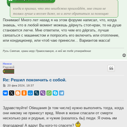
когда я признал, что это неизбежно произойдёт, мне стало не
только лучше и веселее даже, но и легче обратиться за помощью
Понимаю! Много лет назад я на этом форуме написал, что, когда
знаешь, что в любой момент можешь дёрнуть стоп-кран, то на душе
становится легче. Мне ответили, что чем его дёргать, лучше
связаться с машинистом и попросить его включить или отопление,
или кондиционер, или чтоб чаю принесли… Вариантов масса!
Русь Святая, храни веру Православную, в ней же тебе утверждение
Нэнси
Рядовой
Re: Решил покончить с собой.
Сообщение
20 фев 2024, 18:37
Здравствуйте! Обещания (в том числе) нужно выполнять тогда, когда
они никому не принесут вред. Меня в жизни спасали от смерти
несколько раз и родные, и чужие (казалось бы) люди. Я очень им
благодарна! А вдруг Вы кого-то спасете?