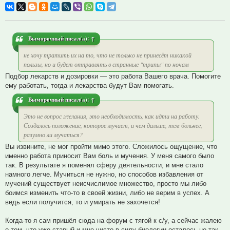
Выморочный
писал(а):
↑
не хочу тратить их на то, что не только не принесёт никакой
пользы, но и будет отправлять в странные "трипы" по ночам
Подбор лекарств и дозировки — это работа Вашего врача. Помогите
ему работать, тогда и лекарства будут Вам помогать.
Выморочный
писал(а):
↑
Это не вопрос желания, это необходимость, как идти на работу.
Создалось положение, которое мучает, и чем дальше, тем больнее,
разумно ли мучаться?
Вы извините, не мог пройти мимо этого. Сложилось ощущение, что
именно работа приносит Вам боль и мучения. У меня самого было
так. В результате я поменял сферу деятельности, и мне стало
намного легче. Мучиться не нужно, но способов избавления от
мучений существует неисчислимое множество, просто мы либо
боимся изменить что-то в своей жизни, либо не верим в успех. А
ведь если получится, то и умирать не захочется!
Когда-то я сам пришёл сюда на форум с тягой к с/у, а сейчас жалею
о том, что уже старый и мне чисто в силу биологии осталось не так