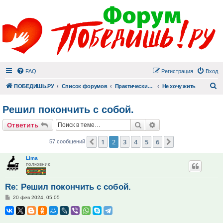
FAQ
Регистрация
Вход
П
ПОБЕДИШЬ.РУ
Список форумов
Практический раздел
Не хочу жить
Решил покончить с собой.
Поиск
Расширенный поис
Ответить
1
2
3
4
5
6
Пред.
След.
57 сообщений
Lima
полковник
Re: Решил покончить с собой.
Сообщение
20 фев 2024, 05:05