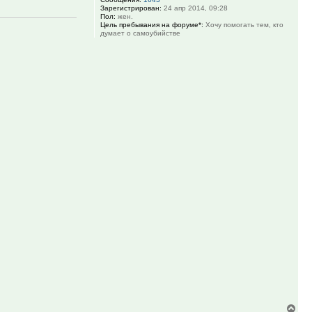
Зарегистрирован:
24 апр 2014, 09:28
Пол:
жен.
Цель пребывания на форуме*:
Хочу помогать тем, кто
думает о самоубийстве
Вер