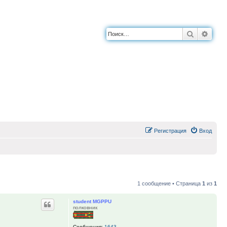
Поиск
Расш
Регистрация
Вход
1 сообщение • Страница
1
из
1
student MGPPU
полковник
Сообщения:
1643