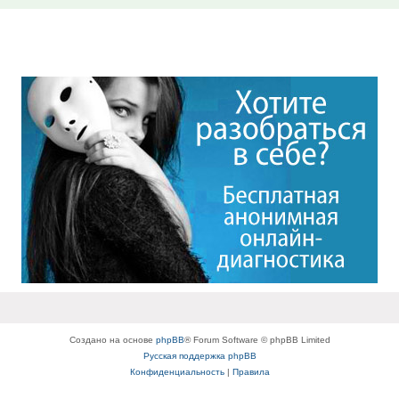
Создано на основе
phpBB
® Forum Software © phpBB Limited
Русская поддержка phpBB
Конфиденциальность
|
Правила