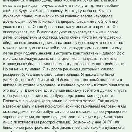
племянница и первая дочь, меня носили на руках,делали всё,я
летала заграницы,я получала всё что я хочу и т.д. меня любили
любят и будут любить,по-своему. Но отца у меня не было в
духовном плане, физически то он конечно всегда находился
дремлющим после алкоголя за дверью. Отца я не люблю,я его
уважаю и ценю. Он не бросал нас,как у многих это принято. Он
обеспечивает нас. В любом случае он участвует в жизни своих
детей определенным образом. Было очень много на него детских
обид, он всю жизнь поднимал на меня руку,потому что его мозг не
может выдать умных мыслей а рот не выдать умных слов , и ему
легче руку поднять,нежели выстроить конструктивный диалог. Всю
мою сознательную жизнь он пытался меня напугать ,тем что он
старше,выше,больше,сильнее,мол я должна как мышка себя вести.
Но он не на ту напал. Я выросла ребенком ,который с самого
рождения буквально ставил свои границы. Я никогда не была
удобной , спокойной и тихой. Я была и есть сложный человек, и я
никогда не стояла и молчала, я кричала ругалась в ответ, зная что за
это получу. Даже сейчас, я лучше выскажу всё что я думаю и пусть
меня ударят,но я никогда не буду подстраиваться под кого-то.
Плевать я с высокой колокольни на всё это хотела. Так,на счёт
матери,ну мать у меня психологически нестабильный человек, я бы
сказала даже что ей требуется лечение в стационарное учреждение
здравоохранения, которое осуществляет лечение и реабилитацию
лиц с психическими расстройствами)) Возможно у нее ЭНРЛ или
биполярное расстройство. Всю жизнь я ее знаю такой,и думаю она