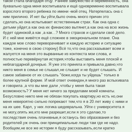
такой стала благодаря отцу. Раннее замужество и беременность, она
буквально одна меня воспитывала и ещё одновременно воспитывала
взрослого второго ребенка по имени -мой отец. Натерпелась она с
ним прилично. И нет бы уйти,было очень много причин это
сделать,но она испытывает естественным страх. Как она одна с
детьми уйдет,а как она их финансово вытянет,а как она на всю жизнь
будет одинокой,а как ,а как...? Много страхов и сделали своё дело.
И с ней мне живётся ещё сложнее в эмоциональном плане. Она
каждое мое слово переворачивает и каждую историю и ситуацию
тоже, конечно в свою сторону) Всё то,что она рассказывает всем и
жалуется на меня это вырванные из контекста мои слова, и
полностью перевёрнутая история,чтобы выставить меня плохой и
неблагодарной дочерью. Я уже это приняла и привыкла давно,что
никто меня в семье не слышал,не слышит и не будет слышать. И
самое забавное от их слышать "боже,когда ты уйдешь" только в
более крупной форме. И мой ответ очевиден,я много раз вспыхивала
и говорила ,а что вы мне дали ,чтобы у меня была такая
возможность? У меня нет ничего за пределами моей комнаты.
Безусловно никто мне не обязан покупать квартиру,но есть но,они
меня невероятно сильно попрекают тем,что я в 20 лет живу с ними и
на их шее. Карл, у них логика шедевральна. Уйти с университета я
не могу,опять же,кто мне разрешит,если я это сделаю,то
последствия очень плачевные,я останусь без образования и без
родителей.уж очень они принципиальные люди там где не надо.
Вообщем,не все же истории я буду рассказывать,если кратко