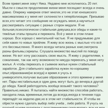
Всем привет,меня зовут Ника. Недавно мне исполнилось 20 лет.
Мысли о смысле продолжении жизни меня посещают всегда и очень
давно. Опережу наверное ответ многих,это не этап юношеского
максимализма и у меня нет склонности к гиперболизации. Призываю
всех,кто читает это сообщение не осуждать меня,а научиться
рассматривать ситуацию с разных сторон медали. Я не
больная,психологически стабильная девушка,все обиды и какие-то
тяжёлые этапы прошла и пережила. Всё у меня в этом плане
хорошо. Все хорошо с ментальной частью. Я не придумываю для
себя каких-то новых проблем. Я живу всю жизнь с мыслью что всё
это бессмысленно. Я много всегда читала разных книг,смотрела
разны фильмы,сериалы. Слушала множество мыслей по поводу
жизни. Но вот хочу рассказать свою мысль. Я живу с родителями, к
сожалению, так как нету возможности никуда переехать,у меня нету
жилья. А чтобы переехать в съемное жилье нужен стабильный
заработок. Для стабильного заработка нужен по-хорошему
опыт,образование(не всегда) и время.я учусь в
университете,получаю высшее образование и этого времени у меня
нет. Пары нестабильные,в один день могут быть до вечера,в другой
до обеда. Какой работодатель вообще возьмёт такого человека?
Правильно,никако. Я пыталась найти множество способов работать,
находила лишь временные,летом да всегда,иногда в течении года
перепадёт на неделю-две,но в этом нет стабильности. И чтобы ее
обрести нужно сделать выбор либо учеба , либо работа. Я учусь на
платной основе,родители с родственниками скидывались все на мои