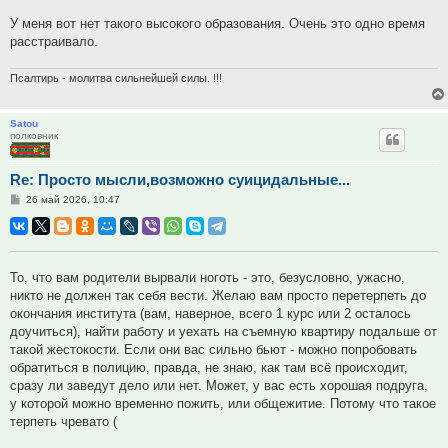
У меня вот нет такого высокого образования. Очень это одно время
расстраивало.
Псалтирь - молитва сильнейшей силы. !!!
Satou
полковник
Re: Просто мысли,возможно суицидальные...
Сообщение
26 май 2026, 10:47
То, что вам родители вырвали ноготь - это, безусловно, ужасно,
никто не должен так себя вести. Желаю вам просто перетерпеть до
окончания института (вам, наверное, всего 1 курс или 2 осталось
доучиться), найти работу и уехать на съемную квартиру подальше от
такой жестокости. Если они вас сильно бьют - можно попробовать
обратиться в полицию, правда, не знаю, как там всё происходит,
сразу ли заведут дело или нет. Может, у вас есть хорошая подруга,
у которой можно временно пожить, или общежитие. Потому что такое
терпеть чревато (