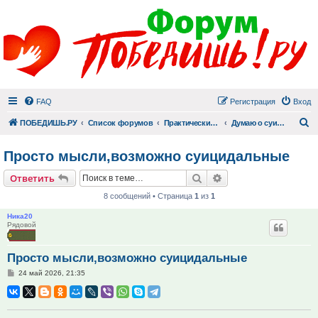
FAQ
Регистрация
Вход
П
ПОБЕДИШЬ.РУ
Список форумов
Практический раздел
Думаю о суициде, но умирать не хочу
Просто мысли,возможно суицидальные
Поиск
Расширенный поис
Ответить
8 сообщений • Страница
1
из
1
Ника20
Рядовой
Просто мысли,возможно суицидальные
Сообщение
24 май 2026, 21:35