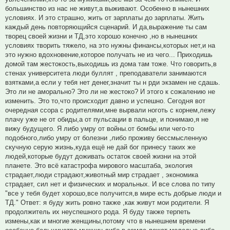
большинство из нас не живут,а выживают. Особенно в нынешних
условиях. И это страшно, жить от зарплаты до зарплаты. Жить
каждый день повторяющийся сценарий. И да,выражение ты сам
творец своей жизни и ТД,это хорошо конечно ,но в нынешних
условиях творить тяжело, на это нужны финансы,которых нет,и на
это нужно вдохновение,которое получать не из чего... Приходишь
домой там жестокость,выходишь из дома там тоже. Что говорить,в
стенах университета люди буллят , преподаватели занимаются
взятками,а если у тебя нет денег,значит ты н рди экзамен не сдашь.
Это ли не аморально? Это ли не жестоко? И этого к сожалению не
изменить. Это то,что происходит давно и успешно. Сегодня вот
очередная ссора с родителями,мне вырвали ноготь с корнем,лежу
плачу уже не от обиды,а от пульсации в пальце, и понимаю,я не
вижу будущего. Я либо умру от войны.от бомбы или чего-то
подобного,либо умру от болезни ,либо проживу бессмысленную
скучную серую жизнь,куда ещё не дай бог принесу таких же
людей,которые будут доживать остаток своей жизни на этой
планете. Это всё катастрофа мирового масштаба, экология
страдает,люди страдают,животный мир страдает , экономика
страдает, сил нет и физических и моральных. И все слова по типу
"все у тебя будет хорошо,все получится,в мире есть добрые люди и
ТД." Ответ: я буду жить ровно также ,как живут мои родители. Я
продолжитель их неуспешного рода. Я буду также терпеть
измены,как и многие женщины,потому что в нынешнем времени