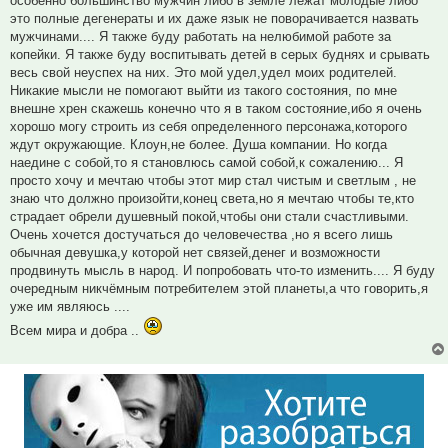
особенно большинство мужчин либо в земле лежат молодые либо
это полные дегенераты и их даже язык не поворачивается назвать
мужчинами.... Я также буду работать на нелюбимой работе за
копейки. Я также буду воспитывать детей в серых буднях и срывать
весь свой неуспех на них. Это мой удел,удел моих родителей.
Никакие мысли не помогают выйти из такого состояния, по мне
внешне хрен скажешь конечно что я в таком состояние,ибо я очень
хорошо могу строить из себя определенного персонажа,которого
ждут окружающие. Клоун,не более. Душа компании. Но когда
наедине с собой,то я становлюсь самой собой,к сожалению... Я
просто хочу и мечтаю чтобы этот мир стал чистым и светлым , не
знаю что должно произойти,конец света,но я мечтаю чтобы те,кто
страдает обрели душевный покой,чтобы они стали счастливыми.
Очень хочется достучаться до человечества ,но я всего лишь
обычная девушка,у которой нет связей,денег и возможности
продвинуть мысль в народ. И попробовать что-то изменить.... Я буду
очередным никчёмным потребителем этой планеты,а что говорить,я
уже им являюсь ....
Всем мира и добра ..