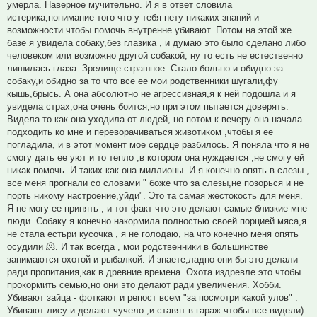
умерла. Наверное мучительно. И я в ответ словила
истерика,понимание того что у тебя нету никаких знаний и
возможности чтобы помочь внутренне убивают. Потом на этой же
базе я увидела собаку,без глазика , и думаю это было сделано либо
человеком или возможно другой собакой, ну то есть не естественно
лишилась глаза. Зрелище страшное. Стало больно и обидно за
собаку,и обидно за то что все ее мои родственники шугали,фу
кышь,брысь. А она абсолютно не агрессивная,я к ней подошла и я
увидела страх,она очень боится,но при этом пытается доверять.
Видела то как она уходила от людей, но потом к вечеру она начала
подходить ко мне и переворачиваться животиком ,чтобы я ее
погладила, и в этот момент мое сердце разбилось. Я поняла что я не
смогу дать ее уют и то тепло ,в котором она нуждается ,не смогу ей
никак помочь. И таких как она миллионы. И я конечно опять в слезы ,
все меня прогнали со словами " боже что за слезы,не позорься и не
порть никому настроение,уйди". Это та самая жестокость для меня.
Я не могу ее принять , и тот факт что это делают самые близкие мне
люди. Собаку я конечно накормила полностью своей порцией мяса,я
не стала естьри кусочка , я не голодаю, на что конечно меня опять
осудили 🫠. И так всегда , мои родственники в большинстве
занимаются охотой и рыбалкой. И знаете,ладно они бы это делали
ради пропитания,как в древние времена. Охота издревле это чтобы
прокормить семью,но они это делают ради увеличения. Хобби.
Убивают зайца - фоткают и репост всем "за посмотри какой улов" .
Убивают лису и делают чучело ,и ставят в гараж чтобы все видели)