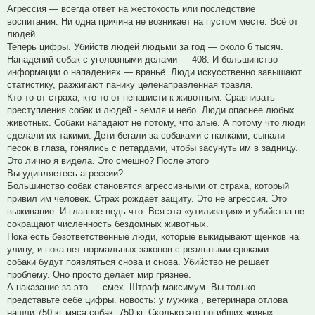
Агрессия — всегда ответ на жестокость или последствие
воспитания. Ни одна причина не возникает на пустом месте. Всё от
людей.
Теперь цифры. Убийств людей людьми за год — около 6 тысяч.
Нападений собак с уголовными делами — 408. И большинство
информации о нападениях — враньё. Люди искусственно завышают
статистику, разжигают панику целенаправленная травля.
Кто-то от страха, кто-то от ненависти к животным. Сравнивать
преступления собак и людей - земля и небо. Люди опаснее любых
животных. Собаки нападают не потому, что злые. А потому что люди
сделали их такими. Дети бегали за собаками с палками, сыпали
песок в глаза, гонялись с петардами, чтобы засунуть им в задницу.
Это лично я видела. Это смешно? После этого
Вы удивляетесь агрессии?
Большинство собак становятся агрессивными от страха, который
привил им человек. Страх рождает защиту. Это не агрессия. Это
выживание. И главное ведь что. Вся эта «утилизация» и убийства не
сокращают численность бездомных животных.
Пока есть безответственные люди, которые выкидывают щенков на
улицу, и пока нет нормальных законов с реальными сроками —
собаки будут появляться снова и снова. Убийство не решает
проблему. Оно просто делает мир грязнее.
А наказание за это — смех. Штраф максимум. Вы только
представьте себе цифры. новость: у мужика , ветеринара отлова
нашли 750 кг мяса собак. 750 кг. Сколько это погибших живых