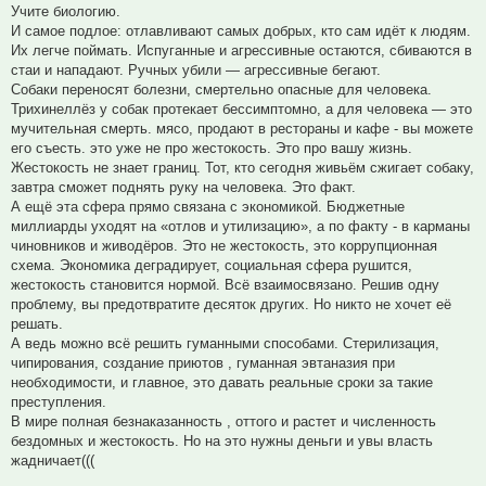
Учите биологию.
И самое подлое: отлавливают самых добрых, кто сам идёт к людям.
Их легче поймать. Испуганные и агрессивные остаются, сбиваются в
стаи и нападают. Ручных убили — агрессивные бегают.
Собаки переносят болезни, смертельно опасные для человека.
Трихинеллёз у собак протекает бессимптомно, а для человека — это
мучительная смерть. мясо, продают в рестораны и кафе - вы можете
его съесть. это уже не про жестокость. Это про вашу жизнь.
Жестокость не знает границ. Тот, кто сегодня живьём сжигает собаку,
завтра сможет поднять руку на человека. Это факт.
А ещё эта сфера прямо связана с экономикой. Бюджетные
миллиарды уходят на «отлов и утилизацию», а по факту - в карманы
чиновников и живодёров. Это не жестокость, это коррупционная
схема. Экономика деградирует, социальная сфера рушится,
жестокость становится нормой. Всё взаимосвязано. Решив одну
проблему, вы предотвратите десяток других. Но никто не хочет её
решать.
А ведь можно всё решить гуманными способами. Стерилизация,
чипирования, создание приютов , гуманная эвтаназия при
необходимости, и главное, это давать реальные сроки за такие
преступления.
В мире полная безнаказанность , оттого и растет и численность
бездомных и жестокость. Но на это нужны деньги и увы власть
жадничает(((