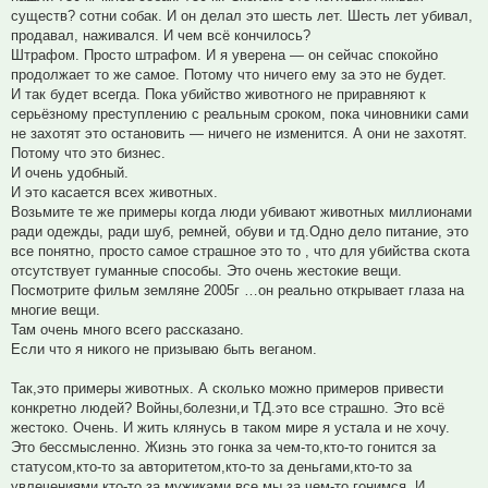
существ? сотни собак. И он делал это шесть лет. Шесть лет убивал,
продавал, наживался. И чем всё кончилось?
Штрафом. Просто штрафом. И я уверена — он сейчас спокойно
продолжает то же самое. Потому что ничего ему за это не будет.
И так будет всегда. Пока убийство животного не приравняют к
серьёзному преступлению с реальным сроком, пока чиновники сами
не захотят это остановить — ничего не изменится. А они не захотят.
Потому что это бизнес.
И очень удобный.
И это касается всех животных.
Возьмите те же примеры когда люди убивают животных миллионами
ради одежды, ради шуб, ремней, обуви и тд.Одно дело питание, это
все понятно, просто самое страшное это то , что для убийства скота
отсутствует гуманные способы. Это очень жестокие вещи.
Посмотрите фильм земляне 2005г …он реально открывает глаза на
многие вещи.
Там очень много всего рассказано.
Если что я никого не призываю быть веганом.
Так,это примеры животных. А сколько можно примеров привести
конкретно людей? Войны,болезни,и ТД.это все страшно. Это всё
жестоко. Очень. И жить клянусь в таком мире я устала и не хочу.
Это бессмысленно. Жизнь это гонка за чем-то,кто-то гонится за
статусом,кто-то за авторитетом,кто-то за деньгами,кто-то за
увлечениями,кто-то за мужиками,все мы за чем-то гонимся. И