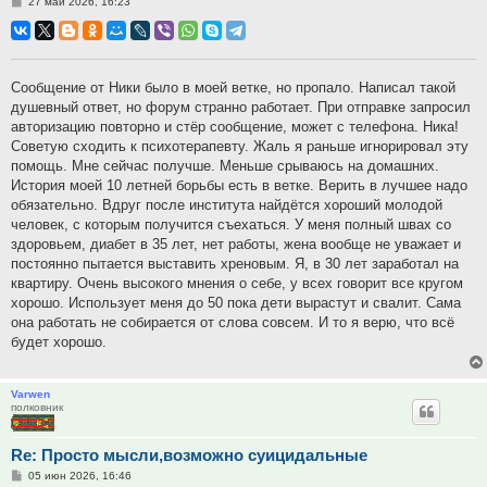
Сообщение
27 май 2026, 16:23
Сообщение от Ники было в моей ветке, но пропало. Написал такой
душевный ответ, но форум странно работает. При отправке запросил
авторизацию повторно и стёр сообщение, может с телефона. Ника!
Советую сходить к психотерапевту. Жаль я раньше игнорировал эту
помощь. Мне сейчас получше. Меньше срываюсь на домашних.
История моей 10 летней борьбы есть в ветке. Верить в лучшее надо
обязательно. Вдруг после института найдётся хороший молодой
человек, с которым получится съехаться. У меня полный швах со
здоровьем, диабет в 35 лет, нет работы, жена вообще не уважает и
постоянно пытается выставить хреновым. Я, в 30 лет заработал на
квартиру. Очень высокого мнения о себе, у всех говорит все кругом
хорошо. Использует меня до 50 пока дети вырастут и свалит. Сама
она работать не собирается от слова совсем. И то я верю, что всё
будет хорошо.
Varwen
полковник
Re: Просто мысли,возможно суицидальные
Сообщение
05 июн 2026, 16:46