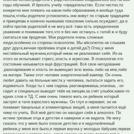
годы обучения. И бросить учебу =предательство. Если честно,то
конкретно мне плевать на какое-либо образование,я вообще туда
пошла,чтобы родители успокоились.они живут по старым традициям
и принципам и конечно нынешнее поколение сильно осуждают, да и
пойти против родителей я не могу,всё -таки есть определенное
уважение и понимание того,что я без них останусь с голой ж и буду
скитаться как бродячая. Мои родители очень сложные
люди,особенно со стороны психологии. Мы абсолютно не слышим
друг друга,вечная проблема отцов и детей,да?) Отец у меня
нестабильный мужчина,который никак не реализовал себя. Из-за
этого он испытывает стресс,злость и агрессию. В психологии это
состояние называется ещё фрустрацией. Всё свое негодование
,разочарование и злость он вымещает всю жизнь либо на мне,либо
на матери. Также этот человек энергетический вампир. Он очень
любит давить на больные места у человека, пытаться задеть его,
издеваться. Когда ты с ним сидишь разговариваешь,плачешь , он
сидит и специально выводит тебя на эмоции,за счёт улыбок,каких-то
едких слов и ТД. С ним очень тяжело жить.он ребенок который
застрял в теле взрослого мужчины. Он глуп и неразвит, он не
понимает банальных и элементарных вещей, а меня пытается ещё
чему-то учить. Всё моё детство он находил себя в алкологе. По
истине трезвым отца в детстве я наверное и не видела. Не могу
сказать что у меня было плохое детство и я недолюбленный
ребенок,у меня все было,я первая внучка у молодых бабушек,первая