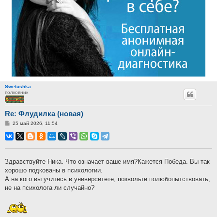
Swetushka
полковник
Re: Флудилка (новая)
Сообщение
25 май 2026, 11:54
Здравствуйте Ника. Что означает ваше имя?Кажется Победа. Вы так
хорошо подкованы в психологии.
А на кого вы учитесь в университете, позвольте полюбопытствовать,
не на психолога ли случайно?