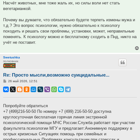
Насчёт животных, мне тоже жаль их, но силы воли нет стать
вегетарианкой.
Почему вы думаете, что обязательно будете терпеть измены мужа и
т.д.? Это вопрос психологии, нужно обязательно к психологу
походить и решать свои проблемы, установки, может, неправильные
поменять. К психологу можно и бесплатному сходить в Пнд, никто на
учёт не поставит.
Swetushka
полковник
Re: Просто мысли,возможно суицидальные...
Сообщение
26 май 2026, 12:51
Попробуйте обратиться
+7 (499)216-50-50 По номеру +7 (499) 216-50-50 доступна
круглосуточная бесплатная горячая линия экстренной
психологической помощи МЧС России.Служба работает при участии
факультета психологии МГУ и предлагает:Анонимную поддержку в
острых кризисных Ситуациях помощь при семейных и
профессиональных Проблемах консультации при стрессах и