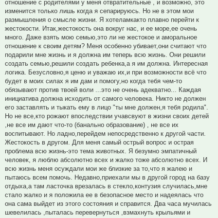
отношение с родителями у меня отвратительные , и возможно, это
изменится только лишь когда я сепарируюсь. Но не в этом мои
размышления о смысле жизни. Я хотеламкакто плавно перейти к
жестокости. Итак,жестокость она вокруг нас, и ее море,ее очень
много. Даже взять мою семью,это ли не жестокое и аморальное
отношение к своим детям? Меня особенно убивает,они считают что
подарили мне жизнь и я должна им теперь всю жизнь. Они решили
создать семью,решили создать ребенка,а я им должна. Интересная
логика. Безусловно,я ценю и уважаю их,и при возможности всё что
будет в моих силах я им дам и помогу,но когда тебя чем-то
обязывают против твоей воли ...это не очень адекватно... Каждая
инициатива должна исходить от самого человека. Никто не должен
его заставлять и тыкать ему в лицо "ты мне должен,я тебя родила".
Но не все,кто рожают впоследствии учавсвуют в жизни своих детей
,не все им дают что-то (банально образование) , не все их
воспитывают. Но ладно,перейдем непосредственно к другой части.
Жестокость в другом. Для меня самый острый вопрос и острая
проблема всю жизнь-это тема животных. Я безумно эмпатичный
человек, я люблю абсолютно всех и жалко тоже абсолютно всех. И
всю жизнь меня осуждали мои же близкие за то,что я жалею и
пытаюсь всем помочь. Недавно,приехали мы в другой город на базу
отдыха,а там ласточка врезалась в стекло,контузия случилась,мне
стало жалко и я положила ее в безопасное место и надеялась что
она сама выйдет из этого состояния и справится. Два часа мучилась
шевелилась ,пыталась перевернуться ,взмахнуть крыльями и