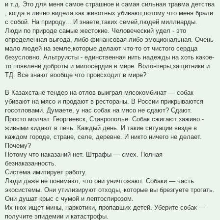
и т.д. Это для меня самое страшное и самая сильная травма детства
, когда я лично видела как животных убивают,потому что меня брали
с собой. На природу... И знаете,таких семей,людей миллиарды.
Люди по природе самые жестокие. Человеческий удел - это
определенная выгода, либо финансовая либо эмоциональная. Очень
мало людей на земле,которые делают что-то от чистого сердца
безусловно. Альтруисты - единственная нить надежды на хоть какое-
то появлени доброты и милосердия в мире. Волонтеры,защитники и
ТД. Все знают вообще что происходит в мире?
В Казахстане тендер на отлов выиграл мясокомбинат — собак
убивают на мясо и продают в рестораны. В России прикрываются
госотловами. Думаете, у нас собак на мясо не сдают? Сдают.
Просто молчат. Георгиевск, Ставрополье. Собак сжигают заживо -
живыми кидают в печь. Каждый день. И такие ситуации везде в
каждом городе, стране, селе, деревне. И никто ничего не делает.
Почему?
Потому что наказаний нет. Штрафы — смех. Полная
безнаказанность.
Система имитирует работу.
Люди даже не понимают, что они уничтожают. Собаки — часть
экосистемы. Они утилизируют отходы, которые вы брезгуете трогать.
Они душат крыс с чумой и лептоспирозом.
Их нюх ищет мины, наркотики, пропавших детей. Уберите собак —
получите эпидемии и катастрофы.