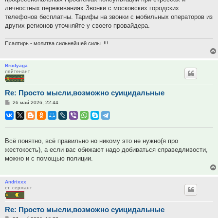
личностных переживаниях Звонки с московских городских
телефонов бесплатны. Тарифы на звонки с мобильных операторов из
других регионов уточняйте у своего провайдера.
Псалтирь - молитва сильнейшей силы. !!!
Brodyaga
лейтенант
Re: Просто мысли,возможно суицидальные
Сообщение
26 май 2026, 22:44
Всё понятно, всё правильно но никому это не нужно(я про
жестокость), а если вас обижают надо добиваться справедливости,
можно и с помощью полиции.
Andrixxx
ст. сержант
Re: Просто мысли,возможно суицидальные