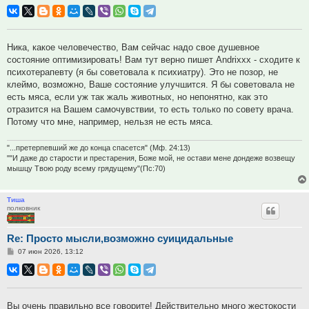
Ника, какое человечество, Вам сейчас надо свое душевное
состояние оптимизировать! Вам тут верно пишет Andrixxx - сходите к
психотерапевту (я бы советовала к психиатру). Это не позор, не
клеймо, возможно, Ваше состояние улучшится. Я бы советовала не
есть мяса, если уж так жаль животных, но непонятно, как это
отразится на Вашем самочувствии, то есть только по совету врача.
Потому что мне, например, нельзя не есть мяса.
"...претерпевший же до конца спасется" (Мф. 24:13)
""И даже до старости и престарения, Боже мой, не остави мене дондеже возвещу
мышцу Твою роду всему грядущему"(Пс:70)
Тиша
полковник
Re: Просто мысли,возможно суицидальные
Сообщение
07 июн 2026, 13:12
Вы очень правильно все говорите! Действительно много жестокости