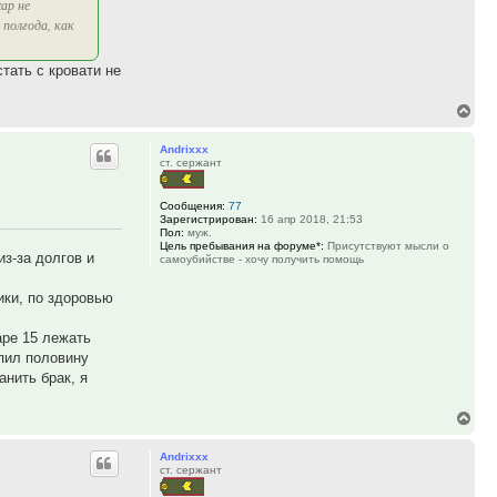
ар не
 полгода, как
тать с кровати не
Вер
к
Andrixxx
нач
ст. сержант
Сообщения:
77
Зарегистрирован:
16 апр 2018, 21:53
Пол:
муж.
Цель пребывания на форуме*:
Присутствуют мысли о
из-за долгов и
самоубийстве - хочу получить помощь
ики, по здоровью
аре 15 лежать
упил половину
анить брак, я
Вер
к
Andrixxx
нач
ст. сержант