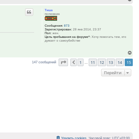
к
Тиша
нач
полковник
Сообщения:
873
Зарегистрирован:
28 янв 2014, 23:37
Пол:
жен.
Цель пребывания на форуме*:
Хочу помогать тем, кто
думает о самоубийстве
Вер
к
Страница
15
из
15
1
11
12
13
14
15
Пред.
147 сообщений
…
нач
Перейти
Удалить cookies
Часовой пояс:
UTC+03:00