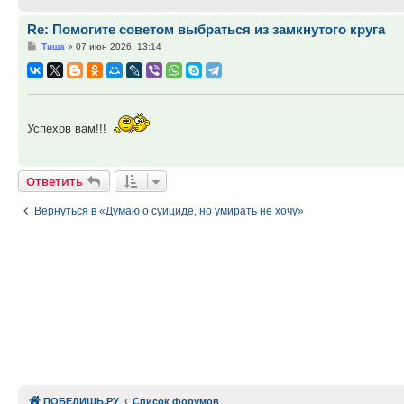
Re: Помогите советом выбраться из замкнутого круга
Сообщение
Тиша
»
07 июн 2026, 13:14
Успехов вам!!!
Ответить
Вернуться в «Думаю о суициде, но умирать не хочу»
ПОБЕДИШЬ.РУ
Список форумов