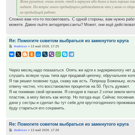
Жена ругается, очень хочет, чтоб я вернулся ибо долги и там хорошо п
падает. На вопрос моего предыдущего работодателя что у меня со здоров
на предыдущей работе.
Сложно вам что-то посоветовать. С одной стороны, вам нужно работ
можете. Давно пьёте антидепрессанты? Может, они ещё действоват
Re: Помогите советом выбраться из замкнутого круга
Сообщение
Andrixxx
»
13 май 2026, 17:25
Через месяц надо показаться. Опять же идти к эндокринологу нет д
слушать всякую чушь типа иди продавай цепочку, обручальное коль
Я так решил позвоню туда, скажу как есть. Попрошу Боженьку, если
отвечу честно, что восстановлен процентов на 50. Пусть думают.
Я не понимаю свой организм. Я сегодня в пахал 2 сотки земли мото
пластом, а могу бегать как мотор. Но погода еще. Сейчас посевна
дачи у сестры и сделал бы тут себе для круглогодичного проживани
буду стараться его сохранить.
Re: Помогите советом выбраться из замкнутого круга
Сообщение
Andrixxx
»
13 май 2026, 17:26