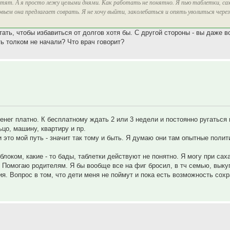
латят. А я просто лежу целыми днями. Как работать не понятно. Я пью таблетки, сах
ьем она предлагает соврать. Я не хочу выйти, заколебаться и опять уволиться через
ать, чтобы избавиться от долгов хотя бы. С другой стороны - вы даже вс
ь толком не начали? Что врач говорит?
енег платно. К бесплатному ждать 2 или 3 недели и постоянно ругаться 
цо, машину, квартиру и пр.
 это мой путь - значит так тому и быть. Я думаю они там опытные полит
блоком, какие - то бады, таблетки действуют не понятно. Я могу при сах
я. Помогаю родителям. Я бы вообще все на фиг бросил, в тч семью, вык
я. Вопрос в том, что дети меня не поймут и пока есть возможность сохр