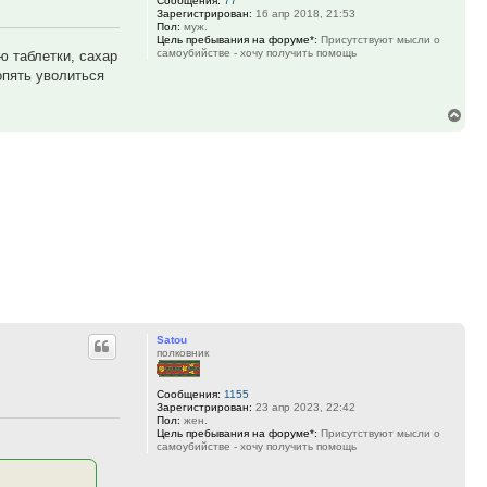
Сообщения:
77
Зарегистрирован:
16 апр 2018, 21:53
Пол:
муж.
Цель пребывания на форуме*:
Присутствуют мысли о
самоубийстве - хочу получить помощь
ю таблетки, сахар
опять уволиться
Вер
к
нач
Satou
полковник
Сообщения:
1155
Зарегистрирован:
23 апр 2023, 22:42
Пол:
жен.
Цель пребывания на форуме*:
Присутствуют мысли о
самоубийстве - хочу получить помощь