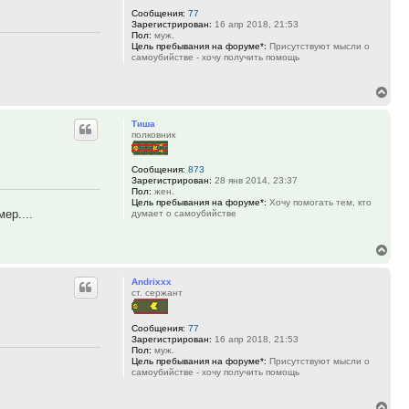
Сообщения:
77
Зарегистрирован:
16 апр 2018, 21:53
Пол:
муж.
Цель пребывания на форуме*:
Присутствуют мысли о
самоубийстве - хочу получить помощь
Вер
к
Тиша
нач
полковник
Сообщения:
873
Зарегистрирован:
28 янв 2014, 23:37
Пол:
жен.
Цель пребывания на форуме*:
Хочу помогать тем, кто
ер....
думает о самоубийстве
Вер
к
Andrixxx
нач
ст. сержант
Сообщения:
77
Зарегистрирован:
16 апр 2018, 21:53
Пол:
муж.
Цель пребывания на форуме*:
Присутствуют мысли о
самоубийстве - хочу получить помощь
Вер