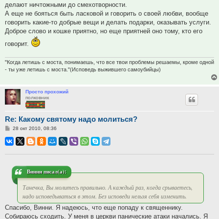
делают ничтожными до смехотворности.
А еще не бояться быть ласковой и говорить о своей любви, вообще
говорить какие-то добрые вещи и делать подарки, оказывать услуги.
Доброе слово и кошке приятно, но еще приятней оно тому, кто его
говорит.
"Когда летишь с моста, понимаешь, что все твои проблемы решаемы, кроме одной
- ты уже летишь с моста."(Исповедь выжившего самоубийцы)
Просто прохожий
полковник
Re: Какому святому надо молиться?
Сообщение
28 окт 2010, 08:36
Винни писал(а):
Танечка, Вы молитесь правильно. А каждый раз, когда срываетесь,
надо исповедываться в этом. Без исповеди нельзя себя изменить.
Спасибо, Винни. Я надеюсь, что еще попаду к священнику.
Собираюсь сходить. У меня в церкви панические атаки начались. Я