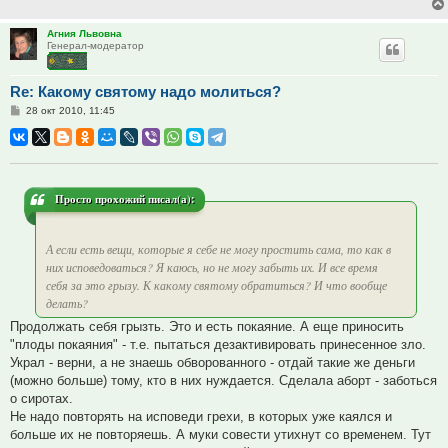
Агния Львовна
Генерал-модератор
Re: Какому святому надо молиться?
Сообщение
28 окт 2010, 11:45
Просто прохожий писал(а):
А если есть вещи, которые я себе не могу простить сама, то как в
них исповедоваться? Я каюсь, но не могу забыть их. И все время
себя за это грызу. К какому святому обратиться? И что вообще
делать?
Продолжать себя грызть. Это и есть покаяние. А еще приносить
"плоды покаяния" - т.е. пытаться дезактивировать принесенное зло.
Украл - верни, а не знаешь обворованного - отдай такие же деньги
(можно больше) тому, кто в них нуждается. Сделала аборт - заботься
о сиротах.
Не надо повторять на исповеди грехи, в которых уже каялся и
больше их не повторяешь. А муки совести утихнут со временем. Тут