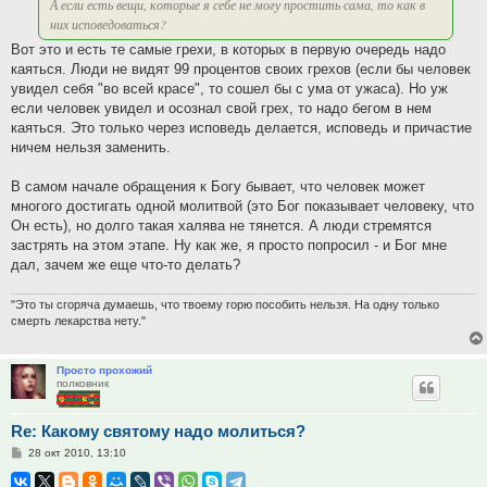
А если есть вещи, которые я себе не могу простить сама, то как в
них исповедоваться?
Вот это и есть те самые грехи, в которых в первую очередь надо
каяться. Люди не видят 99 процентов своих грехов (если бы человек
увидел себя "во всей красе", то сошел бы с ума от ужаса). Но уж
если человек увидел и осознал свой грех, то надо бегом в нем
каяться. Это только через исповедь делается, исповедь и причастие
ничем нельзя заменить.
В самом начале обращения к Богу бывает, что человек может
многого достигать одной молитвой (это Бог показывает человеку, что
Он есть), но долго такая халява не тянется. А люди стремятся
застрять на этом этапе. Ну как же, я просто попросил - и Бог мне
дал, зачем же еще что-то делать?
"Это ты сгоряча думаешь, что твоему горю пособить нельзя. На одну только
смерть лекарства нету."
Просто прохожий
полковник
Re: Какому святому надо молиться?
Сообщение
28 окт 2010, 13:10