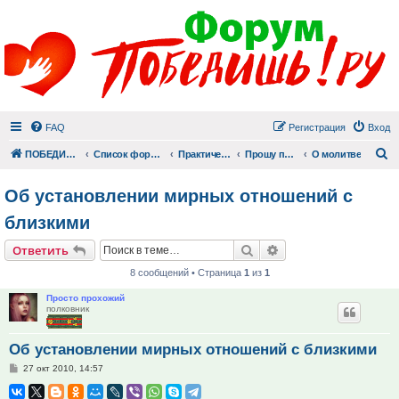
FAQ
Регистрация
Вход
П
ПОБЕДИШЬ.РУ
Список форумов
Практический раздел
Прошу помолиться
О молитве
Об установлении мирных отношений с
близкими
Поиск
Расширенный поис
Ответить
8 сообщений • Страница
1
из
1
Просто прохожий
полковник
Об установлении мирных отношений с близкими
Сообщение
27 окт 2010, 14:57