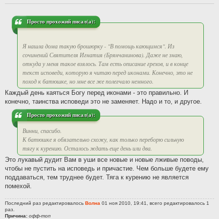
Просто прохожий писал(а):
Я нашла дома такую брошюрку - "В помощь кающимся". Из
сочинений Святителя Игнатия (Брянчанинова). Даже не знаю,
откуда у меня такое взялось. Там есть описание грехов, и в конце
текст исповеди, которую я читаю перед иконами. Конечно, это не
поход к батюшке, но мне все же полегчало немного.
Каждый день каяться Богу перед иконами - это правильно. И
конечно, таинства исповеди это не заменяет. Надо и то, и другое.
Просто прохожий писал(а):
Винни, спасибо.
К батюшке я обязательно схожу, как только переборю сильную
тягу к курению. Осталось ждать еще день или два.
Это лукавый дудит Вам в уши все новые и новые лживые поводы,
чтобы не пустить на исповедь и причастие. Чем больше будете ему
поддаваться, тем труднее будет. Тяга к курению не является
помехой.
Последний раз редактировалось
Волна
01 ноя 2010, 19:41, всего редактировалось 1
раз.
Причина:
офф-топ