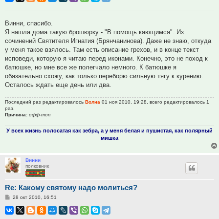
Винни, спасибо.
Я нашла дома такую брошюрку - "В помощь кающимся". Из
сочинений Святителя Игнатия (Брянчанинова). Даже не знаю, откуда
у меня такое взялось. Там есть описание грехов, и в конце текст
исповеди, которую я читаю перед иконами. Конечно, это не поход к
батюшке, но мне все же полегчало немного. К батюшке я
обязательно схожу, как только переборю сильную тягу к курению.
Осталось ждать еще день или два.
Последний раз редактировалось
Волна
01 ноя 2010, 19:28, всего редактировалось 1
раз.
Причина:
офф-топ
У всех жизнь полосатая как зебра, а у меня белая и пушистая, как полярный
мишка
Винни
полковник
Re: Какому святому надо молиться?
Сообщение
28 окт 2010, 16:51