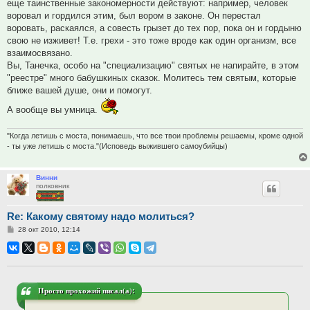
еще таинственные закономерности действуют: например, человек
воровал и гордился этим, был вором в законе. Он перестал
воровать, раскаялся, а совесть грызет до тех пор, пока он и гордыню
свою не изживет! Т.е. грехи - это тоже вроде как один организм, все
взаимосвязано.
Вы, Танечка, особо на "специализацию" святых не напирайте, в этом
"реестре" много бабушкиных сказок. Молитесь тем святым, которые
ближе вашей душе, они и помогут.
А вообще вы умница.
"Когда летишь с моста, понимаешь, что все твои проблемы решаемы, кроме одной
- ты уже летишь с моста."(Исповедь выжившего самоубийцы)
Винни
полковник
Re: Какому святому надо молиться?
Сообщение
28 окт 2010, 12:14
Просто прохожий писал(а):