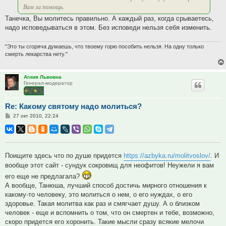
Вам за помощь.
Танечка, Вы молитесь правильно. А каждый раз, когда срываетесь,
надо исповедываться в этом. Без исповеди нельзя себя изменить.
"Это ты сгоряча думаешь, что твоему горю пособить нельзя. На одну только
смерть лекарства нету."
Агния Львовна
Генерал-модератор
Re: Какому святому надо молиться?
Сообщение
27 окт 2010, 22:24
Поищите здесь что по душе придется
https://azbyka.ru/molitvoslov/
. И
вообще этот сайт - сундук сокровищ для неофитов! Неужели я вам
его еще не предлагала?
А вообще, Танюша, лучший способ достичь мирного отношения к
какому-то человеку, это молиться о нем, о его нуждах, о его
здоровье. Такая молитва как раз и смягчает душу. А о близком
человек - еще и вспомнить о том, что он смертен и тебе, возможно,
скоро придется его хоронить. Такие мысли сразу всякие мелочи