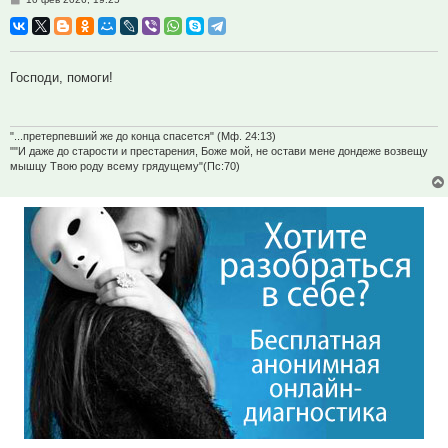
Господи, помоги!
"...претерпевший же до конца спасется" (Мф. 24:13)
""И даже до старости и престарения, Боже мой, не остави мене дондеже возвещу
мышцу Твою роду всему грядущему"(Пс:70)