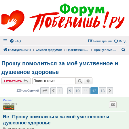
FAQ
Регистрация
Вход
П
ПОБЕДИШЬ.РУ
Список форумов
Практический раздел
Прошу помолиться
Прошу помолиться за моё умственное и
душевное здоровье
Поиск
Расширенный поис
Ответить
Страница
12
из
13
1
9
10
11
12
13
Пред.
След.
126 сообщений
…
Varwen
полковник
Re: Прошу помолиться за моё умственное и
душевное здоровье
Сообщение
10 фев 2026, 19:25