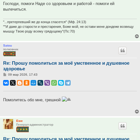
Господи, помоги Наде со здоровьем и работой - помоги ей
вылечиться.
"...претерпевший же до конца спасется" (Мф. 24:13)
""И даже до старости и престарения, Боже мой, не остави мене дондеже возвещу
мышцу Твою роду всему грядущему"(Пс:70)
Satou
полковник
Re: Прошу помолиться за моё умственное и душевное
здоровье
Сообщение
09 мар 2026, 17:43
Помолитесь обо мне, грешной
Ewe
Генерал-администратор
Re: Прошу помолиться за моё умственное и душевное