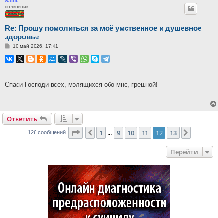
Satou
полковник
Re: Прошу помолиться за моё умственное и душевное
здоровье
Сообщение
10 май 2026, 17:41
Спаси Господи всех, молящихся обо мне, грешной!
Ответить
Страница
12
из
13
1
9
10
11
12
13
Пред.
След.
126 сообщений
…
Перейти