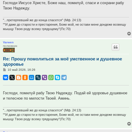
Господи Иисусе Христе, Боже наш, помилуй, спаси и сохрани рабу
Твою Надежду.
"...претерпевший же до конца спасется" (Мф. 24:13)
""И даже до старости и престарения, Боже мой, не остави мене дондеже возвещу
мышцу Твою роду всему грядущему"(Пс:70)
Varwen
полковник
Re: Прошу помолиться за моё умственное и душевное
здоровье
Сообщение
10 май 2026, 16:26
Господи, помилуй рабу Твою Надежду. Подай ей здоровье душевное
и телесное по милости Твоей. Аминь.
"...претерпевший же до конца спасется" (Мф. 24:13)
""И даже до старости и престарения, Боже мой, не остави мене дондеже возвещу
мышцу Твою роду всему грядущему"(Пс:70)