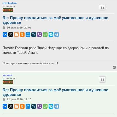
Swetushka
полковник
Re: Прошу помолиться за моё умственное и душевное
здоровье
Сообщение
10 фев 2026, 20:07
Помоги Господи рабе Твоей Надежде со здоровьем и с работой по
милости Твоей. Аминь.
Псалтирь - молитва сильнейшей силы. !!!
Varwen
полковник
Re: Прошу помолиться за моё умственное и душевное
здоровье
Сообщение
12 фев 2026, 17:15