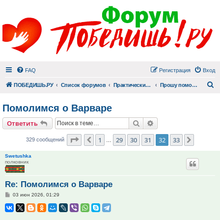
FAQ
Регистрация
Вход
П
ПОБЕДИШЬ.РУ
Список форумов
Практический раздел
Прошу помолиться
Помолимся о Варваре
Поиск
Расширенный поис
Ответить
Страница
32
из
33
1
29
30
31
32
33
Пред.
След.
329 сообщений
…
Swetushka
полковник
Re: Помолимся о Варваре
Сообщение
03 июн 2026, 01:29