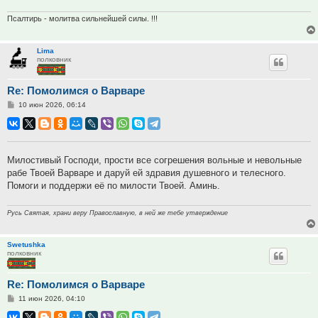
Псалтирь - молитва сильнейшей силы. !!!
Lima
полковник
Re: Помолимся о Варваре
Сообщение
10 июн 2026, 06:14
Милостивый Господи, прости все согрешения вольные и невольные
рабе Твоей Варваре и даруй ей здравия душевного и телесного.
Помоги и поддержи её по милости Твоей. Аминь.
Русь Святая, храни веру Православную, в ней же тебе утверждение
Swetushka
полковник
Re: Помолимся о Варваре
Сообщение
11 июн 2026, 04:10