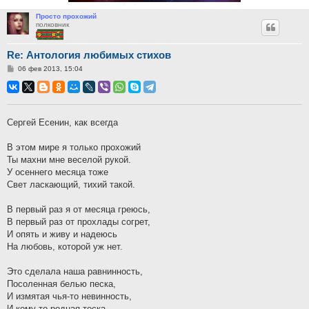
Просто прохожий
полковник
Re: Антология любимых стихов
Сообщение
06 фев 2013, 15:04
Сергей Есенин, как всегда
В этом мире я только прохожий
Ты махни мне веселой рукой.
У осеннего месяца тоже
Свет ласкающий, тихий такой.
В первый раз я от месяца греюсь,
В первый раз от прохлады согрет,
И опять и живу и надеюсь
На любовь, которой уж нет.
Это сделала наша равнинность,
Посоленная белью песка,
И измятая чья-то невинность,
И кому-то родная тоска.