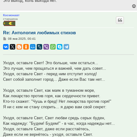
Это выход, коль выхода нет.
Космонавт
старшина
Re: Антология любимых стихов
Сообщение
08 янв 2025, 00:41
Уходя, оставьте Свет! Это больше, чем остаться...
Это лучше, чем прощаться и важней, чем дать совет...
Уходя, оставьте Свет - перед ним отступит холод!
Свет собой заполнит город... Даже если Вас там нет...
Уходя, оставьте Свет, как маяк в туманном море,
Как лекарство против горя, как сердечности привет.
Кто-то скажет: "Чушь и бред! Нет лекарства против горя!"
Я ни с кем не стану спорить... я дарю вам свой секрет:
Уходя, оставьте Свет, Свет любви средь серых буден,
Как надежду: "Будем! Будем!" - в час, когда надежды нет...
Уходя, оставьте Свет, даже если расстаётесь,
Даже если не вернётесь - уходя, оставьте Свет.