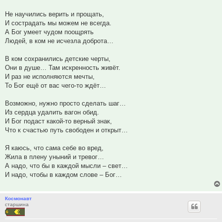
Не научились верить и прощать,
И сострадать мы можем не всегда.
А Бог умеет чудом поощрять
Людей, в ком не исчезла доброта…
В ком сохранились детские черты,
Они в душе… Там искренность живёт.
И раз не исполняются мечты,
То Бог ещё от вас чего-то ждёт…
Возможно, нужно просто сделать шаг…
Из сердца удалить вагон обид.
И Бог подаст какой-то верный знак,
Что к счастью путь свободен и открыт…
Я каюсь, что сама себе во вред,
Жила в плену уныний и тревог…
А надо, что бы в каждой мысли – свет…
И надо, чтобы в каждом слове – Бог…
Космонавт
старшина