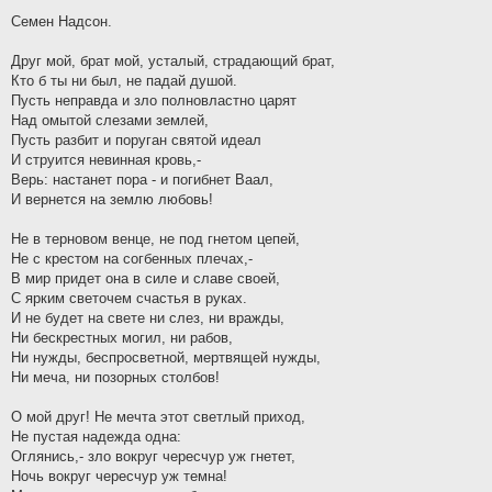
Семен Надсон.
Друг мой, брат мой, усталый, страдающий брат,
Кто б ты ни был, не падай душой.
Пусть неправда и зло полновластно царят
Над омытой слезами землей,
Пусть разбит и поруган святой идеал
И струится невинная кровь,-
Верь: настанет пора - и погибнет Ваал,
И вернется на землю любовь!
Не в терновом венце, не под гнетом цепей,
Не с крестом на согбенных плечах,-
В мир придет она в силе и славе своей,
С ярким светочем счастья в руках.
И не будет на свете ни слез, ни вражды,
Ни бескрестных могил, ни рабов,
Ни нужды, беспросветной, мертвящей нужды,
Ни меча, ни позорных столбов!
О мой друг! Не мечта этот светлый приход,
Не пустая надежда одна:
Оглянись,- зло вокруг чересчур уж гнетет,
Ночь вокруг чересчур уж темна!