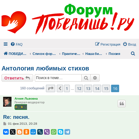
FAQ
Регистрация
Вход
П
ПОБЕДИШЬ.РУ
Список форумов
Практический раздел
Наша библиотека
Поэзия
Антология любимых стихов
Поиск
Расширенный поис
Ответить
Страница
16
из
16
1
12
13
14
15
16
Пред.
160 сообщений
…
Агния Львовна
Генерал-модератор
Re: песня.
Сообщение
01 фев 2013, 20:28