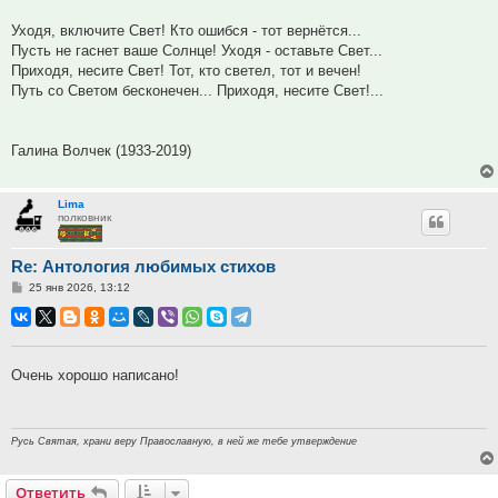
Уходя, включите Свет! Кто ошибся - тот вернётся...
Пусть не гаснет ваше Солнце! Уходя - оставьте Свет...
Приходя, несите Свет! Тот, кто светел, тот и вечен!
Путь со Светом бесконечен... Приходя, несите Свет!...
Галина Волчек (1933-2019)
Lima
полковник
Re: Антология любимых стихов
Сообщение
25 янв 2026, 13:12
Очень хорошо написано!
Русь Святая, храни веру Православную, в ней же тебе утверждение
Ответить