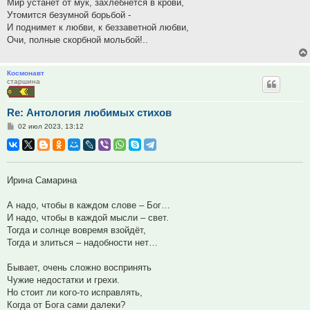
Мир устанет от мук, захлебнется в крови,
Утомится безумной борьбой -
И поднимет к любви, к беззаветной любви,
Очи, полные скорбной мольбой!..
Космонавт
старшина
Re: Антология любимых стихов
Сообщение
02 июл 2023, 13:12
Ирина Самарина
А надо, чтобы в каждом слове – Бог…
И надо, чтобы в каждой мысли – свет.
Тогда и солнце вовремя взойдёт,
Тогда и злиться – надобности нет…
Бывает, очень сложно воспринять
Чужие недостатки и грехи.
Но стоит ли кого-то исправлять,
Когда от Бога сами далеки?