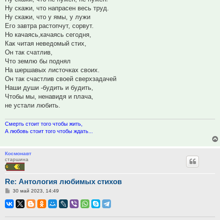
Ну скажи, что напрасен весь труд.
Ну скажи, что у ямы, у лужи
Его завтра растопчут, сорвут.
Но качаясь,качаясь сегодня,
Как читая неведомый стих,
Он так счатлив,
Что землю бы поднял
На шершавых листочках своих.
Он так счастлив своей сверхзадачей
Наши души -будить и будить,
Чтобы мы, ненавидя и плача,
не устали любить.
Смерть стоит того чтобы жить,
А любовь стоит того чтобы ждать...
Космонавт
старшина
Re: Антология любимых стихов
Сообщение
30 май 2023, 14:49