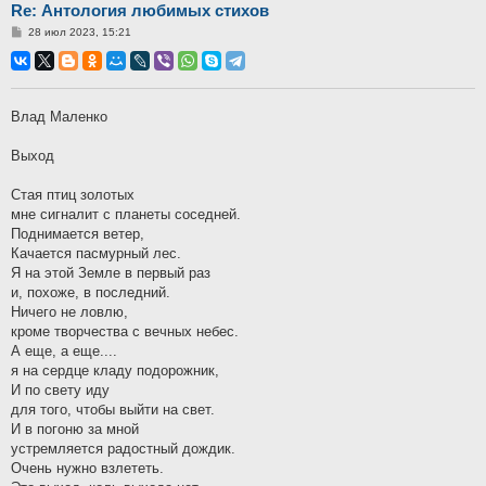
Re: Антология любимых стихов
Сообщение
28 июл 2023, 15:21
Влад Маленко
Выход
Стая птиц золотых
мне сигналит с планеты соседней.
Поднимается ветер,
Качается пасмурный лес.
Я на этой Земле в первый раз
и, похоже, в последний.
Ничего не ловлю,
кроме творчества с вечных небес.
А еще, а еще....
я на сердце кладу подорожник,
И по свету иду
для того, чтобы выйти на свет.
И в погоню за мной
устремляется радостный дождик.
Очень нужно взлететь.