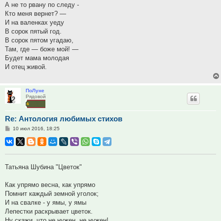
А не то рвану по следу -
Кто меня вернет? —
И на валенках уеду
В сорок пятый год.
В сорок пятом угадаю,
Там, где — боже мой! —
Будет мама молодая
И отец живой.
ПоЛуне
Рядовой
Re: Антология любимых стихов
Сообщение
10 июл 2016, 18:25
Татьяна Шубина "Цветок"
Как упрямо весна, как упрямо
Помнит каждый земной уголок;
И на свалке - у ямы, у ямы
Лепестки раскрывает цветок.
Ну скажи, что не нужен, не нужен!