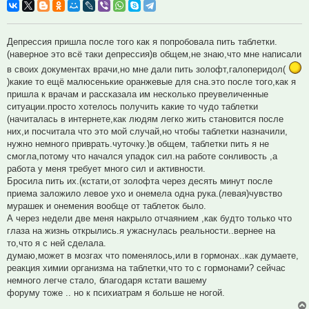
Депрессия пришла после того как я попробовала пить таблетки.
(наверное это всё таки депрессия)в общем,не знаю,что мне написали
в своих документах врачи,но мне дали пить золофт,галоперидол(
)какие то ещё малюсенькие оранжевые для сна.это после того,как я
пришла к врачам и рассказала им несколько преувеличенные
ситуации.просто хотелось получить какие то чудо таблетки
(начиталась в интернете,как людям легко жить становится после
них,и посчитала что это мой случай,но чтобы таблетки назначили,
нужно немного приврать.чуточку.)в общем, таблетки пить я не
смогла,потому что начался упадок сил.на работе сонливость ,а
работа у меня требует много сил и активности.
Бросила пить их.(кстати,от золофта через десять минут после
приема заложило левое ухо и онемела одна рука.(левая)чувство
мурашек и онемения вообще от таблеток было.
А через недели две меня накрыло отчаянием ,как будто только что
глаза на жизнь открылись.я ужаснулась реальности..вернее на
то,что я с ней сделала.
думаю,может в мозгах что поменялось,или в гормонах..как думаете,
реакция химии организма на таблетки,что то с гормонами? сейчас
немного легче стало, благодаря кстати вашему
форуму тоже .. но к психиатрам я больше не ногой.