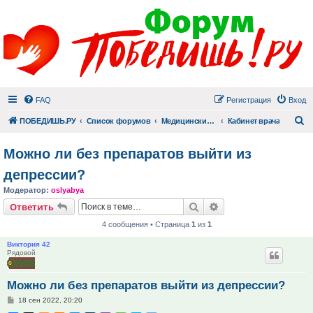
FAQ
Регистрация
Вход
П
ПОБЕДИШЬ.РУ
Список форумов
Медицинский раздел
Кабинет врача
Можно ли без препаратов выйти из
депрессии?
Модератор:
oslyabya
Поиск
Расширенный поис
Ответить
4 сообщения • Страница
1
из
1
Виктория 42
Рядовой
Можно ли без препаратов выйти из депрессии?
Сообщение
18 сен 2022, 20:20