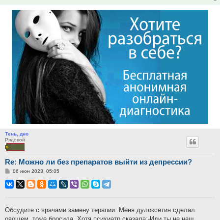
Тень, дно
Рядовой
Re: Можно ли без препаратов выйти из депрессии?
Сообщение
06 июн 2023, 05:05
Обсудите с врачами замену терапии. Меня дулоксетин сделал
овощем, тоже бросила. Хотя психиатр сказала:-Иди ты не наш