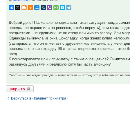
Добрый день! Насколько ненормальна такая ситуация - когда сильн
передал ее охране или на ресепшн, чтобы вернуть), или когда не
предметами - не хрупкими, не об стену или чью-то голову. Или мо
Однажды выкинула из окна шоколадку, когда жених купил нелюбимый
(завидовала, что он отмечает с друзьями мальчишник, а у меня дев
порвала в клочья тетрадку 96 л. из-за творческого кризиса. Такое
вред.
К психотерапевту или к психиатру с таким обращаться? Симптомами
разживусь друзьями и реализую хотя бы часть амбиций?
Счастье — это когда проходишь мимо аптеки — потому что у тебя ничего не боли
Закрыто
Вернуться в «Кабинет психиатра»