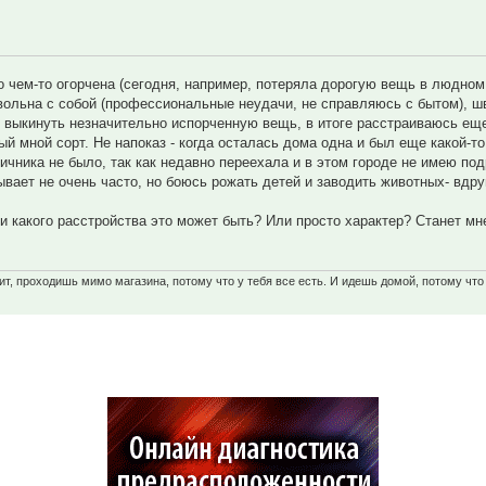
о чем-то огорчена (сегодня, например, потеряла дорогую вещь в людном
довольна с собой (профессиональные неудачи, не справляюсь с бытом), 
гу выкинуть незначительно испорченную вещь, в итоге расстраиваюсь ещ
 мной сорт. Не напоказ - когда осталась дома одна и был еще какой-т
ичника не было, так как недавно переехала и в этом городе не имею под
 бывает не очень часто, но боюсь рожать детей и заводить животных- вдр
 какого расстройства это может быть? Или просто характер? Станет мне
т, проходишь мимо магазина, потому что у тебя все есть. И идешь домой, потому что 