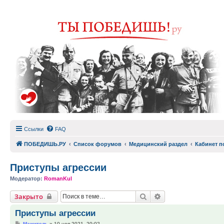
Ссылки
FAQ
ПОБЕДИШЬ.РУ
Список форумов
Медицинский раздел
Кабинет п
Приступы агрессии
Модератор:
RomanKul
Поиск
Расширенный пои
Закрыто
Приступы агрессии
Сообщение
Мажитель
»
10 ноя 2021, 20:02