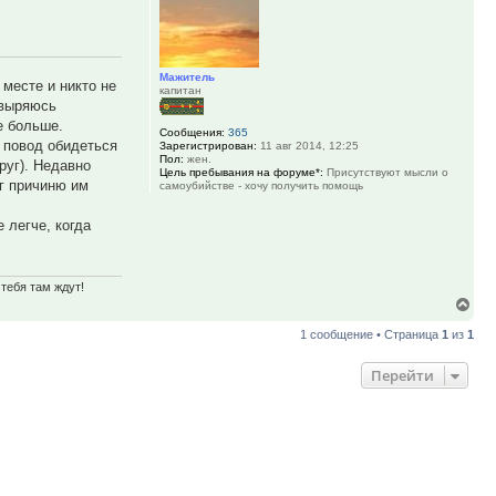
Мажитель
 месте и никто не
капитан
швыряюсь
е больше.
Сообщения:
365
о повод обидеться
Зарегистрирован:
11 авг 2014, 12:25
Пол:
жен.
руг). Недавно
Цель пребывания на форуме*:
Присутствуют мысли о
уг причиню им
самоубийстве - хочу получить помощь
 легче, когда
тебя там ждут!
Вер
к
1 сообщение • Страница
1
из
1
нач
Перейти