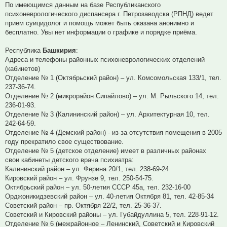
По имеющимся данным на базе Республиканского
психоневрологического диспансера г. Петрозаводска (РПНД) ведет
прием суицидолог и помощь может быть оказана анонимно и
бесплатно. Увы нет информации о графике и порядке приёма.
Республика
Башкирия
:
Адреса и телефоны районных психоневрологических отделений
(кабинетов)
Отделение № 1 (Октябрьский район) – ул. Комсомольская 133/1, тел.
237-36-74.
Отделение № 2 (микрорайон Сипайлово) – ул. М. Рыльского 14, тел.
236-01-93.
Отделение № 3 (Калининский район) – ул. Архитектурная 10, тел.
242-64-59.
Отделение № 4 (Демский район) - из-за отсутствия помещения в 2005
году прекратило свое существование.
Отделение № 5 (детское отделение) имеет в различных районах
свои кабинеты детского врача психиатра:
Калининский район – ул. Ферина 20/1, тел. 238-69-24
Кировский район – ул. Фрунзе 9, тел. 250-54-75.
Октябрьский район – ул. 50-летия СССР 45а, тел. 232-16-00
Орджоникидзевский район – ул. 40-летия Октября 81, тел. 42-85-34
Советский район – пр. Октября 22/2, тел. 25-36-37.
Советский и Кировский районы – ул. Губайдуллина 5, тел. 228-91-12.
Отделение № 6 (межрайонное – Ленинский, Советский и Кировский