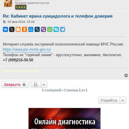
Генерал-администратор
Re: Кабинет врача суицидолога и телефон доверия
Сообщение
23 фев 2018, 15:18
Интернет-служба экстренной психологической помощи МЧС России:
https://www.psi.mchs.gov.ru/
Телефон их "горячей линии" - круглосуточно, анонимно, бесплатно:
+7 (499)216-50-50
Боже наш, помилуй нас
Закрыто
6 сообщений • Страница
1
из
1
Перейти