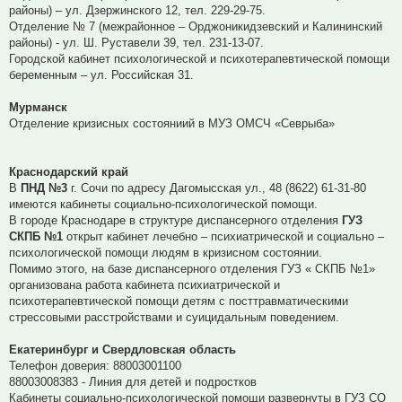
районы) – ул. Дзержинского 12, тел. 229-29-75.
Отделение № 7 (межрайонное – Орджоникидзевский и Калининский
районы) - ул. Ш. Руставели 39, тел. 231-13-07.
Городской кабинет психологической и психотерапевтической помощи
беременным – ул. Российская 31.
Мурманск
Отделение кризисных состояниий в МУЗ ОМСЧ «Севрыба»
Краснодарский край
В
ПНД №3
г. Сочи по адресу Дагомысская ул., 48 (8622) 61-31-80
имеются кабинеты социально-психологической помощи.
В городе Краснодаре в структуре диспансерного отделения
ГУЗ
СКПБ №1
открыт кабинет лечебно – психиатрической и социально –
психологической помощи людям в кризисном состоянии.
Помимо этого, на базе диспансерного отделения ГУЗ « СКПБ №1»
организована работа кабинета психиатрической и
психотерапевтической помощи детям с посттравматическими
стрессовыми расстройствами и суицидальным поведением.
Екатеринбург и Свердловская область
Телефон доверия: 88003001100
88003008383 - Линия для детей и подростков
Кабинеты социально-психологической помощи развернуты в ГУЗ СО