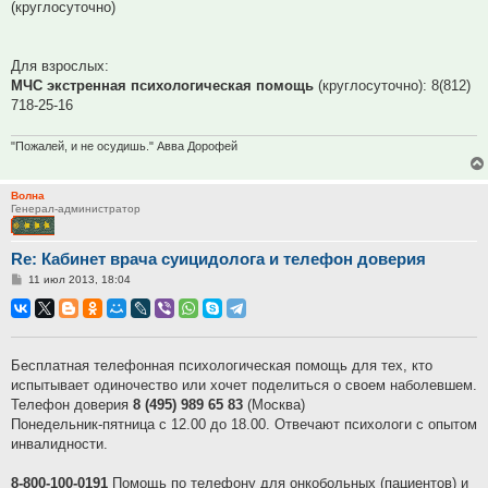
(круглосуточно)
Для взрослых:
МЧС экстренная психологическая помощь
(круглосуточно): 8(812)
718-25-16
"Пожалей, и не осудишь." Авва Дорофей
Волна
Генерал-администратор
Re: Кабинет врача суицидолога и телефон доверия
Сообщение
11 июл 2013, 18:04
Бесплатная телефонная психологическая помощь для тех, кто
испытывает одиночество или хочет поделиться о своем наболевшем.
Телефон доверия
8 (495) 989 65 83
(Москва)
Понедельник-пятница с 12.00 до 18.00. Отвечают психологи с опытом
инвалидности.
8-800-100-0191
Помощь по телефону для онкобольных (пациентов) и