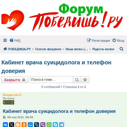
FAQ
Регистрация
Вход
П
ПОБЕДИШЬ.РУ
Список форумов
Наша жизнь (не всё же о суициде!)
Радость жизни
Кабинет врача суицидолога и телефон
доверия
Поиск
Расширенный поиск
Закрыто
6 сообщений • Страница
1
из
1
Владислав К.
Ветеран
Кабинет врача суицидолога и телефон доверия
Сообщение
09 ноя 2011, 06:45