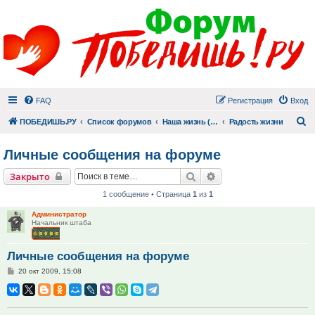
FAQ
Регистрация
Вход
П
ПОБЕДИШЬ.РУ
Список форумов
Наша жизнь (не всё же о суициде!)
Радость жизни
Личные сообщения на форуме
Поиск
Расширенный поиск
Закрыто
1 сообщение • Страница
1
из
1
Администратор
Начальник штаба
Личные сообщения на форуме
Сообщение
20 окт 2009, 15:08