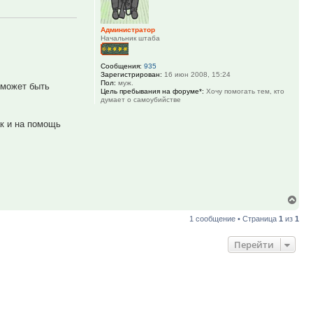
Администратор
Начальник штаба
Сообщения:
935
Зарегистрирован:
16 июн 2008, 15:24
Пол:
муж.
 может быть
Цель пребывания на форуме*:
Хочу помогать тем, кто
думает о самоубийстве
к и на помощь
Вер
к
1 сообщение • Страница
1
из
1
нач
Перейти