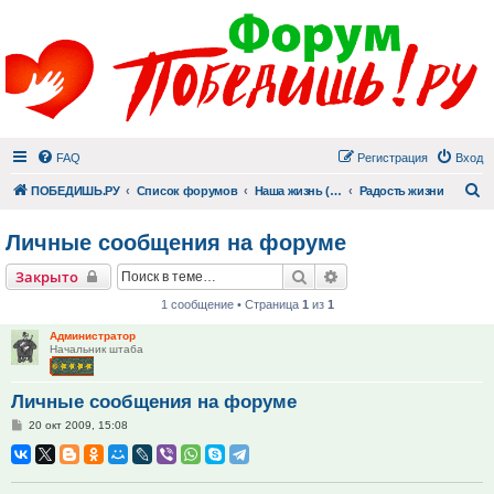
FAQ
Регистрация
Вход
П
ПОБЕДИШЬ.РУ
Список форумов
Наша жизнь (не всё же о суициде!)
Радость жизни
Личные сообщения на форуме
Поиск
Расширенный поиск
Закрыто
1 сообщение • Страница
1
из
1
Администратор
Начальник штаба
Личные сообщения на форуме
Сообщение
20 окт 2009, 15:08