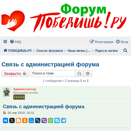
FAQ
Регистрация
Вход
П
ПОБЕДИШЬ.РУ
Список форумов
Наша жизнь (не всё же о суициде!)
Радость жизни
Связь с администрацией форума
Поиск
Расширенный поиск
Закрыто
1 сообщение • Страница
1
из
1
Администратор
Начальник штаба
Связь с администрацией форума
Сообщение
28 апр 2010, 10:11