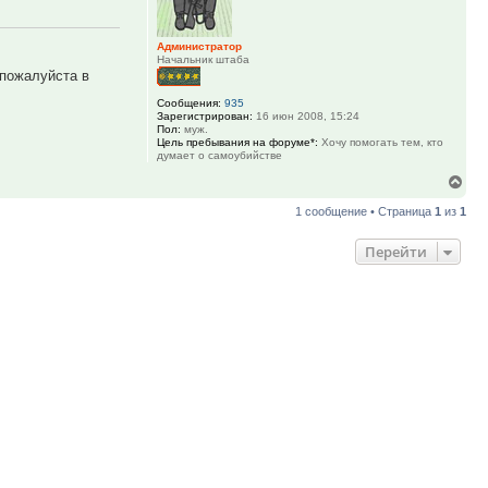
Администратор
Начальник штаба
 пожалуйста в
Сообщения:
935
Зарегистрирован:
16 июн 2008, 15:24
Пол:
муж.
Цель пребывания на форуме*:
Хочу помогать тем, кто
думает о самоубийстве
Вер
к
1 сообщение • Страница
1
из
1
нач
Перейти