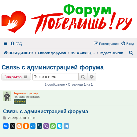
FAQ
Регистрация
Вход
П
ПОБЕДИШЬ.РУ
Список форумов
Наша жизнь (не всё же о суициде!)
Радость жизни
Связь с администрацией форума
Поиск
Расширенный поиск
Закрыто
1 сообщение • Страница
1
из
1
Администратор
Начальник штаба
Связь с администрацией форума
Сообщение
28 апр 2010, 10:11