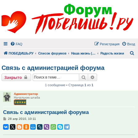
FAQ
Регистрация
Вход
П
ПОБЕДИШЬ.РУ
Список форумов
Наша жизнь (не всё же о суициде!)
Радость жизни
Связь с администрацией форума
Поиск
Расширенный поиск
Закрыто
1 сообщение • Страница
1
из
1
Администратор
Начальник штаба
Связь с администрацией форума
Сообщение
28 апр 2010, 10:11