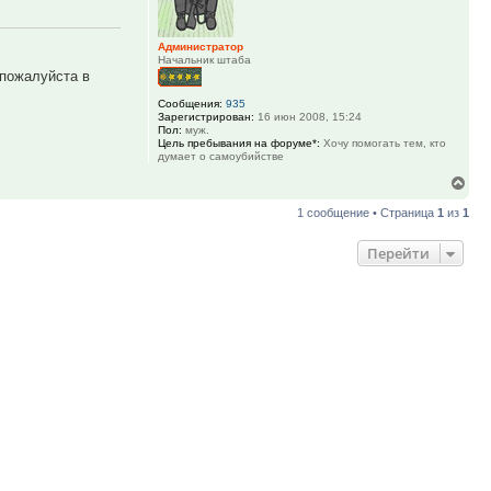
Администратор
Начальник штаба
 пожалуйста в
Сообщения:
935
Зарегистрирован:
16 июн 2008, 15:24
Пол:
муж.
Цель пребывания на форуме*:
Хочу помогать тем, кто
думает о самоубийстве
Вер
к
1 сообщение • Страница
1
из
1
нач
Перейти