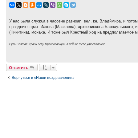
У нас была служба в часовне равноап. вел. кн. Влади́мира, и пото
праздник сщмч. Иа́кова (Маскаева), архиепископа Барнаульского, и
(Никитина), монаха. И тоже был Крестный ход на предполагаемое м
Русь Святая, храни веру Православную, в ней же тебе утверждение
Ответить
Вернуться в «Наши поздравления»