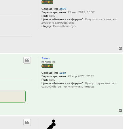
Сообщения:
3509
Зарегистрирован:
25 мар 2012, 16:57
Пол:
жен.
Цель пребывания на форуме*:
Хочу помогать тем, кто
думает о самоубийстве
Откуда:
Санкт-Петербург
Вер
к
Satou
нач
полковник
Сообщения:
1150
Зарегистрирован:
23 апр 2023, 22:42
Пол:
жен.
Цель пребывания на форуме*:
Присутствуют мысли о
самоубийстве - хочу получить помощь
Вер
к
нач