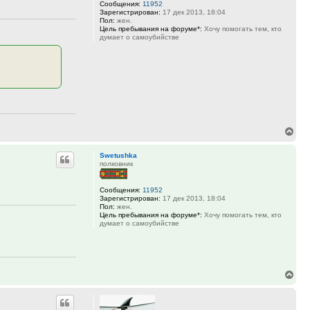
Сообщения:
11952
Зарегистрирован:
17 дек 2013, 18:04
Пол:
жен.
Цель пребывания на форуме*:
Хочу помогать тем, кто
думает о самоубийстве
Вер
к
Swetushka
нач
полковник
Сообщения:
11952
Зарегистрирован:
17 дек 2013, 18:04
Пол:
жен.
Цель пребывания на форуме*:
Хочу помогать тем, кто
думает о самоубийстве
Вер
к
нач