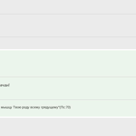
мчан!
щу мышцу Твою роду всему грядущему"(Пс:70)