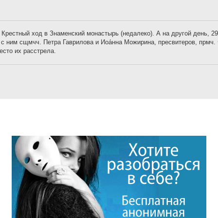
м Крестный ход в Знаменский монастырь (недалеко). А на другой день, 2
 с ним сщмчч. Петра Гаврилова и Иоа́нна Можирина, пресвитеров, прмч. 
есто их расстрела.