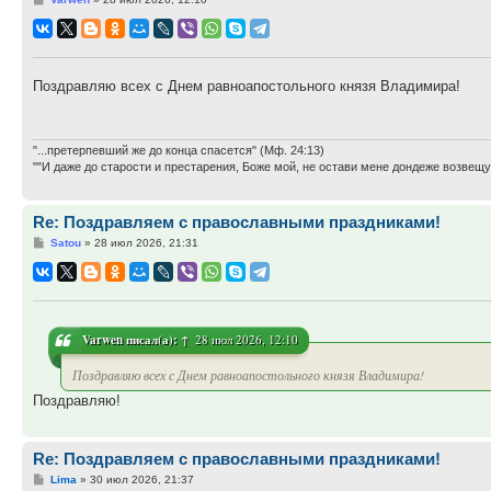
Поздравляю всех с Днем равноапостольного князя Владимира!
"...претерпевший же до конца спасется" (Мф. 24:13)
""И даже до старости и престарения, Боже мой, не остави мене дондеже возве
Re: Поздравляем с православными праздниками!
Сообщение
Satou
»
28 июл 2026, 21:31
Varwen
писал(а):
↑
28 июл 2026, 12:10
Поздравляю всех с Днем равноапостольного князя Владимира!
Поздравляю!
Re: Поздравляем с православными праздниками!
Сообщение
Lima
»
30 июл 2026, 21:37