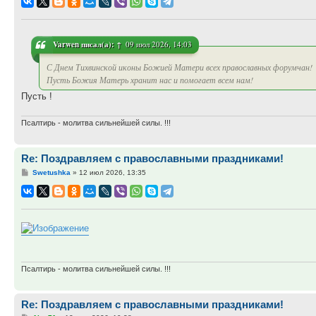
Varwen
писал(а):
↑
09 июл 2026, 14:03
С Днем Тихвинской иконы Божией Матери всех православных форумчан!
Пусть Божия Матерь хранит нас и помогает всем нам!
Пусть !
Псалтирь - молитва сильнейшей силы. !!!
Re: Поздравляем с православными праздниками!
Сообщение
Swetushka
»
12 июл 2026, 13:35
Псалтирь - молитва сильнейшей силы. !!!
Re: Поздравляем с православными праздниками!