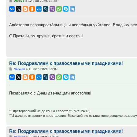
Сообщение
Alex71
»
12 июл 2026, 19:38
Апо́столов первопресто́льницы и вселе́нныя учи́телие, Влады́ку все
С Праздником друзья, братья и сестры!
Re: Поздравляем с православными праздниками!
Сообщение
Varwen
»
13 июл 2026, 09:07
Поздравляю с Днем двенадцати апостолов!
"...претерпевший же до конца спасется" (Мф. 24:13)
""И даже до старости и престарения, Боже мой, не остави мене дондеже возве
Re: Поздравляем с православными праздниками!
Сообщение
Varwen
»
28 июл 2026, 12:10