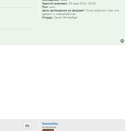
Зарегистрирован:
25 мар 2012, 16:57
Пол:
жен.
Цель пребывания на форуме*:
Хочу помогать тем, кто
думает о самоубийстве
Откуда:
Санкт-Петербург
Вер
к
нач
Swetushka
полковник