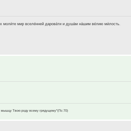
х моли́те мир вселе́нней дарова́ти и душа́м на́шим ве́лию ми́лость.
щу мышцу Твою роду всему грядущему"(Пс:70)