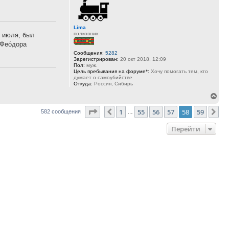
Lima
полковник
9 июля, был
Фео́дора
Сообщения:
5282
Зарегистрирован:
20 окт 2018, 12:09
Пол:
муж.
Цель пребывания на форуме*:
Хочу помогать тем, кто
думает о самоубийстве
Откуда:
Россия, Сибирь
Вер
к
Страница
58
из
59
1
55
56
57
58
59
Пред.
Сл
582 сообщения
…
нач
Перейти