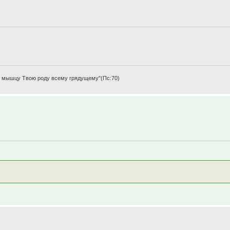
щу мышцу Твою роду всему грядущему"(Пс:70)