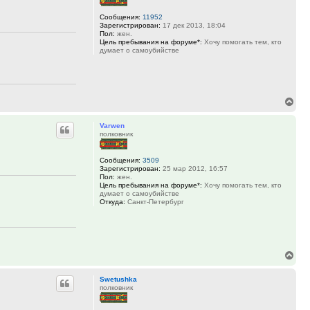
Сообщения:
11952
Зарегистрирован:
17 дек 2013, 18:04
Пол:
жен.
Цель пребывания на форуме*:
Хочу помогать тем, кто
думает о самоубийстве
Вер
к
Varwen
нач
полковник
Сообщения:
3509
Зарегистрирован:
25 мар 2012, 16:57
Пол:
жен.
Цель пребывания на форуме*:
Хочу помогать тем, кто
думает о самоубийстве
Откуда:
Санкт-Петербург
Вер
к
Swetushka
нач
полковник