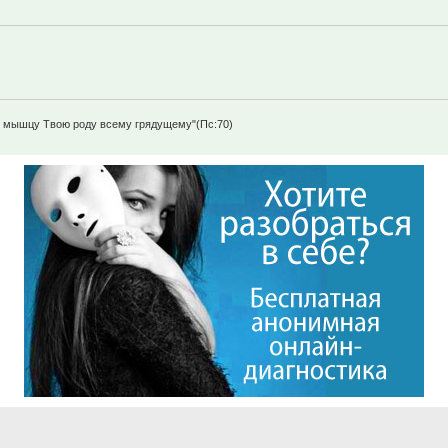
щу мышцу Твою роду всему грядущему"(Пс:70)