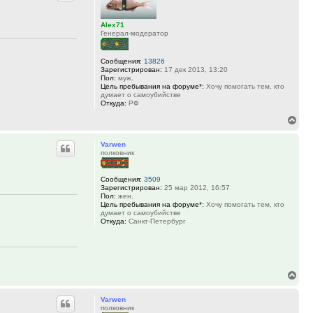
Alex71
Генерал-модератор
Сообщения:
13826
Зарегистрирован:
17 дек 2013, 13:20
Пол:
муж.
Цель пребывания на форуме*:
Хочу помогать тем, кто
думает о самоубийстве
Откуда:
РФ
Вер
к
Varwen
нач
полковник
Сообщения:
3509
Зарегистрирован:
25 мар 2012, 16:57
Пол:
жен.
Цель пребывания на форуме*:
Хочу помогать тем, кто
думает о самоубийстве
Откуда:
Санкт-Петербург
Вер
к
Varwen
нач
полковник