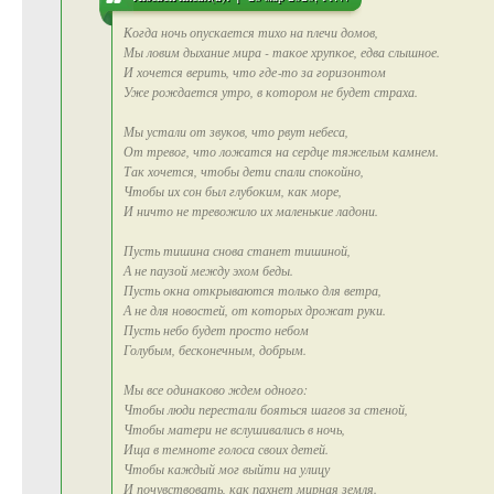
Когда ночь опускается тихо на плечи домов,
Мы ловим дыхание мира - такое хрупкое, едва слышное.
И хочется верить, что где‑то за горизонтом
Уже рождается утро, в котором не будет страха.
Мы устали от звуков, что рвут небеса,
От тревог, что ложатся на сердце тяжелым камнем.
Так хочется, чтобы дети спали спокойно,
Чтобы их сон был глубоким, как море,
И ничто не тревожило их маленькие ладони.
Пусть тишина снова станет тишиной,
А не паузой между эхом беды.
Пусть окна открываются только для ветра,
А не для новостей, от которых дрожат руки.
Пусть небо будет просто небом
Голубым, бесконечным, добрым.
Мы все одинаково ждем одного:
Чтобы люди перестали бояться шагов за стеной,
Чтобы матери не вслушивались в ночь,
Ища в темноте голоса своих детей.
Чтобы каждый мог выйти на улицу
И почувствовать, как пахнет мирная земля.