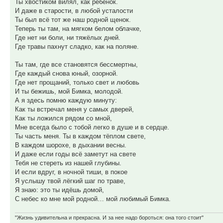
Ты хвостиком вилял, как ребёнок.
И даже в старости, в любой усталости
Ты был всё тот же наш родной щенок.
Теперь ты там, на мягком белом облачке,
Где нет ни боли, ни тяжёлых дней.
Где травы пахнут сладко, как на поляне.
Ты там, где все становятся бессмертны,
Где каждый снова юный, озорной.
Где нет прощаний, только свет и любовь
И ты бежишь, мой Бимка, молодой.
А я здесь помню каждую минуту:
Как ты встречал меня у самых дверей,
Как ты ложился рядом со мной,
Мне всегда было с тобой легко в душе и в сердце.
Ты часть меня. Ты в каждом тёплом свете,
В каждом шорохе, в дыхании весны.
И даже если годы всё заметут на свете
Тебя не стереть из нашей глубины.
И если вдруг, в ночной тиши, в покое
Я услышу твой лёгкий шаг по траве,
Я знаю: это ты идёшь домой,
С небес ко мне мой родной… мой любимый Бимка.
"Жизнь удивительна и прекрасна. И за нее надо бороться: она того стоит"