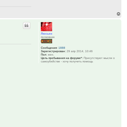
Вер
к
нач
Люсьен
полковник
Сообщения:
1888
Зарегистрирован:
29 апр 2014, 10:46
Пол:
жен.
Цель пребывания на форуме*:
Присутствуют мысли о
самоубийстве - хочу получить помощь