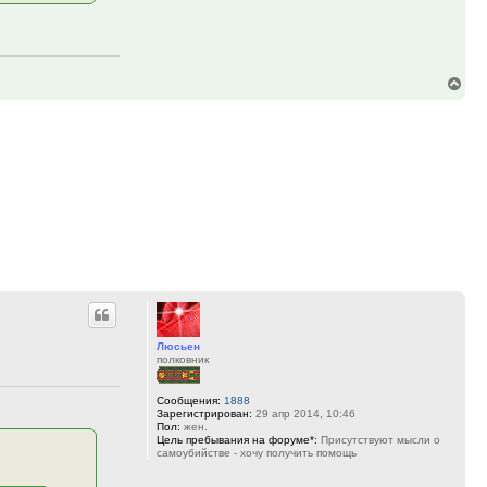
Вер
к
нач
Люсьен
полковник
Сообщения:
1888
Зарегистрирован:
29 апр 2014, 10:46
Пол:
жен.
Цель пребывания на форуме*:
Присутствуют мысли о
самоубийстве - хочу получить помощь