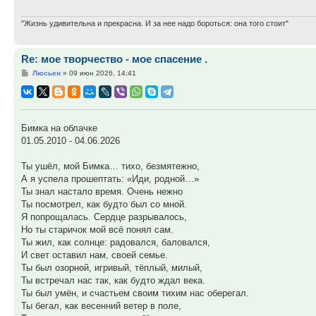
"Жизнь удивительна и прекрасна. И за нее надо бороться: она того стоит"
Re: мое творчество - мое спасение .
Сообщение
Люсьен
»
09 июн 2026, 14:41
Бимка на облачке
01.05.2010 - 04.06.2026
Ты ушёл, мой Бимка… тихо, безмятежно,
А я успела прошептать: «Иди, родной…»
Ты знал настало время. Очень нежно
Ты посмотрел, как будто был со мной.
Я попрощалась. Сердце разрывалось,
Но ты старичок мой всё понял сам.
Ты жил, как солнце: радовался, баловался,
И свет оставил нам, своей семье.
Ты был озорной, игривый, тёплый, милый,
Ты встречал нас так, как будто ждал века.
Ты был умён, и счастьем своим тихим нас оберегал.
Ты бегал, как весенний ветер в поле,