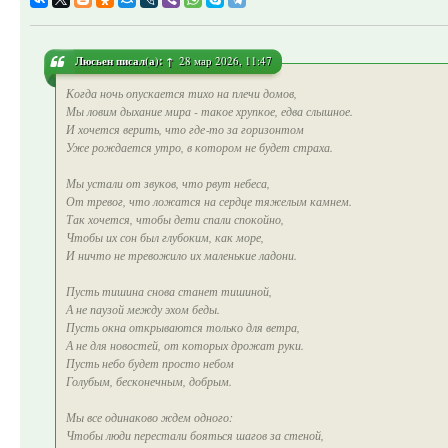
Люсьен
писал(а):
↑
28 мар 2026, 11:47
Когда ночь опускается тихо на плечи домов,
Мы ловим дыхание мира - такое хрупкое, едва слышное.
И хочется верить, что где‑то за горизонтом
Уже рождается утро, в котором не будет страха.
Мы устали от звуков, что рвут небеса,
От тревог, что ложатся на сердце тяжелым камнем.
Так хочется, чтобы дети спали спокойно,
Чтобы их сон был глубоким, как море,
И ничто не тревожило их маленькие ладони.
Пусть тишина снова станет тишиной,
А не паузой между эхом беды.
Пусть окна открываются только для ветра,
А не для новостей, от которых дрожат руки.
Пусть небо будет просто небом
Голубым, бесконечным, добрым.
Мы все одинаково ждем одного:
Чтобы люди перестали бояться шагов за стеной,