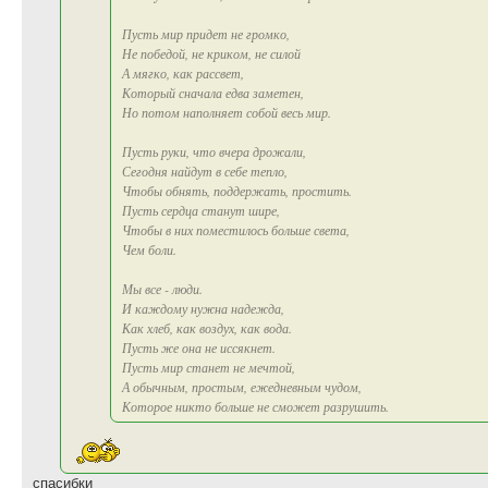
Пусть мир придет не громко,
Не победой, не криком, не силой
А мягко, как рассвет,
Который сначала едва заметен,
Но потом наполняет собой весь мир.
Пусть руки, что вчера дрожали,
Сегодня найдут в себе тепло,
Чтобы обнять, поддержать, простить.
Пусть сердца станут шире,
Чтобы в них поместилось больше света,
Чем боли.
Мы все - люди.
И каждому нужна надежда,
Как хлеб, как воздух, как вода.
Пусть же она не иссякнет.
Пусть мир станет не мечтой,
А обычным, простым, ежедневным чудом,
Которое никто больше не сможет разрушить.
спасибки