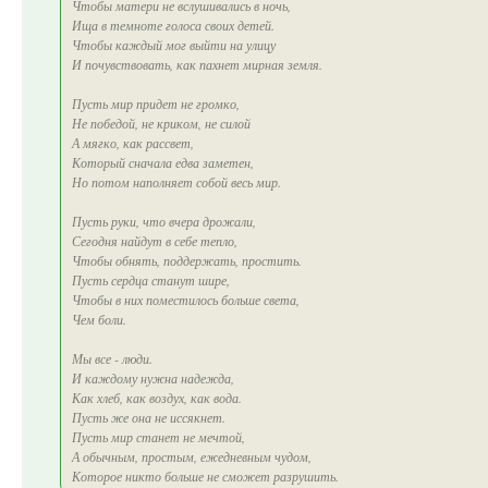
Чтобы матери не вслушивались в ночь,
Ища в темноте голоса своих детей.
Чтобы каждый мог выйти на улицу
И почувствовать, как пахнет мирная земля.
Пусть мир придет не громко,
Не победой, не криком, не силой
А мягко, как рассвет,
Который сначала едва заметен,
Но потом наполняет собой весь мир.
Пусть руки, что вчера дрожали,
Сегодня найдут в себе тепло,
Чтобы обнять, поддержать, простить.
Пусть сердца станут шире,
Чтобы в них поместилось больше света,
Чем боли.
Мы все - люди.
И каждому нужна надежда,
Как хлеб, как воздух, как вода.
Пусть же она не иссякнет.
Пусть мир станет не мечтой,
А обычным, простым, ежедневным чудом,
Которое никто больше не сможет разрушить.