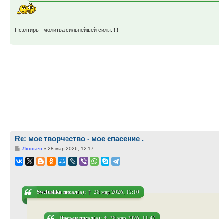
Псалтирь - молитва сильнейшей силы. !!!
Re: мое творчество - мое спасение .
Сообщение
Люсьен
»
28 мар 2026, 12:17
Swetushka
писал(а):
↑
28 мар 2026, 12:10
Люсьен
писал(а):
↑
28 мар 2026, 11:47