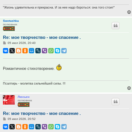
"Жизнь удивительна и прекрасна. И за нее надо бороться: она того стоит"
Swetushka
полковник
Re: мое творчество - мое спасение .
Сообщение
05 июл 2026, 20:40
Романтичное стихотворение.
Псалтирь - молитва сильнейшей силы. !!!
Люсьен
полковник
Re: мое творчество - мое спасение .
Сообщение
05 июл 2026, 20:52