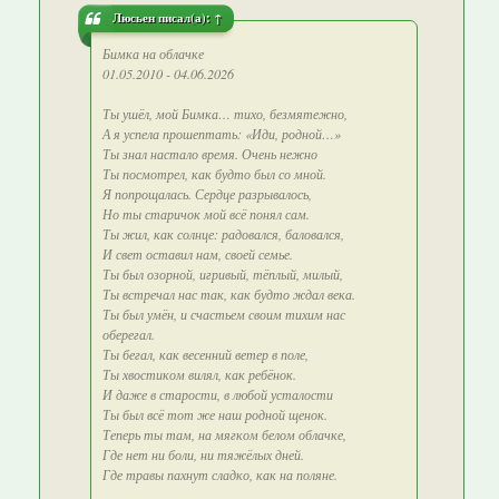
Люсьен
писал(а):
↑
Бимка на облачке
01.05.2010 - 04.06.2026
Ты ушёл, мой Бимка… тихо, безмятежно,
А я успела прошептать: «Иди, родной…»
Ты знал настало время. Очень нежно
Ты посмотрел, как будто был со мной.
Я попрощалась. Сердце разрывалось,
Но ты старичок мой всё понял сам.
Ты жил, как солнце: радовался, баловался,
И свет оставил нам, своей семье.
Ты был озорной, игривый, тёплый, милый,
Ты встречал нас так, как будто ждал века.
Ты был умён, и счастьем своим тихим нас
оберегал.
Ты бегал, как весенний ветер в поле,
Ты хвостиком вилял, как ребёнок.
И даже в старости, в любой усталости
Ты был всё тот же наш родной щенок.
Теперь ты там, на мягком белом облачке,
Где нет ни боли, ни тяжёлых дней.
Где травы пахнут сладко, как на поляне.