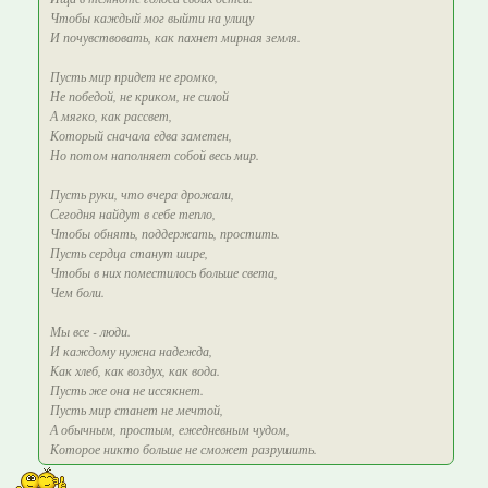
Чтобы каждый мог выйти на улицу
И почувствовать, как пахнет мирная земля.
Пусть мир придет не громко,
Не победой, не криком, не силой
А мягко, как рассвет,
Который сначала едва заметен,
Но потом наполняет собой весь мир.
Пусть руки, что вчера дрожали,
Сегодня найдут в себе тепло,
Чтобы обнять, поддержать, простить.
Пусть сердца станут шире,
Чтобы в них поместилось больше света,
Чем боли.
Мы все - люди.
И каждому нужна надежда,
Как хлеб, как воздух, как вода.
Пусть же она не иссякнет.
Пусть мир станет не мечтой,
А обычным, простым, ежедневным чудом,
Которое никто больше не сможет разрушить.