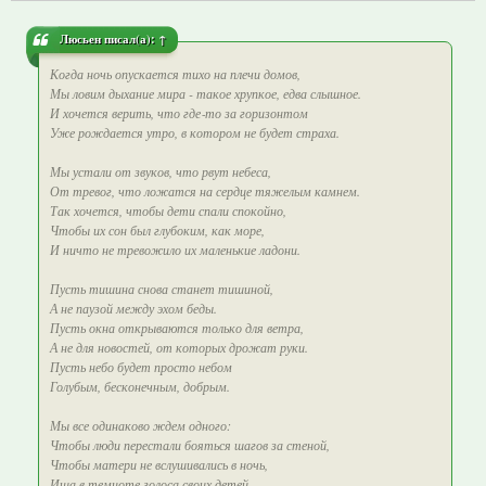
Люсьен
писал(а):
↑
Когда ночь опускается тихо на плечи домов,
Мы ловим дыхание мира - такое хрупкое, едва слышное.
И хочется верить, что где‑то за горизонтом
Уже рождается утро, в котором не будет страха.
Мы устали от звуков, что рвут небеса,
От тревог, что ложатся на сердце тяжелым камнем.
Так хочется, чтобы дети спали спокойно,
Чтобы их сон был глубоким, как море,
И ничто не тревожило их маленькие ладони.
Пусть тишина снова станет тишиной,
А не паузой между эхом беды.
Пусть окна открываются только для ветра,
А не для новостей, от которых дрожат руки.
Пусть небо будет просто небом
Голубым, бесконечным, добрым.
Мы все одинаково ждем одного:
Чтобы люди перестали бояться шагов за стеной,
Чтобы матери не вслушивались в ночь,
Ища в темноте голоса своих детей.