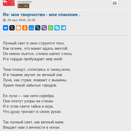
полковник
Re: мое творчество - мое спасение .
Сообщение
05 июл 2026, 20:36
Лунный свет в окно струится тихо,
Как огонек, что манит вдаль мечтой.
Он нежно льется, словно шепот стиха,
И в сердце пробуждает мир иной.
Тени пляшут, сплетаясь в танец ночи,
И в тишине звучит их вечный зов.
Луна, как страж, взирает с вышины,
Храня покой забытых городов.
Ее лучи — как нити серебра,
Они плетут узоры на стенах.
И в этом свете тайна и игра,
Что душу трогают в своих руках.
Так лунный свет, как вечный маяк,
Вещает нам о вечности в ночах.