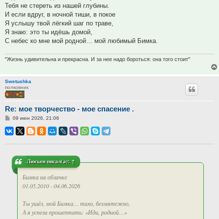
Тебя не стереть из нашей глубины.
И если вдруг, в ночной тиши, в покое
Я услышу твой лёгкий шаг по траве,
Я знаю: это ты идёшь домой,
С небес ко мне мой родной… мой любимый Бимка.
"Жизнь удивительна и прекрасна. И за нее надо бороться: она того стоит"
Swetushka
полковник
Re: мое творчество - мое спасение .
Сообщение
09 июн 2026, 21:06
Люсьен
писал(а):
↑
Бимка на облачке
01.05.2010 - 04.06.2026
Ты ушёл, мой Бимка… тихо, безмятежно,
А я успела прошептать: «Иди, родной…»