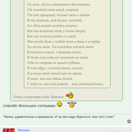
Ты там, где все становятся бессмертны,
Где каждый снова юный, озорной.
Где нет прощаний, только свет и любовь
И ты бежишь, мой Бимка, молодой.
А я здесь помню каждую минуту:
Как ты встречал меня у самых дверей,
Как ты ложился рядом со мной,
Мне всегда было с тобой легко в душе и в сердце.
Ты часть меня. Ты в каждом тёплом свете,
В каждом шорохе, в дыхании весны.
И даже если годы всё заметут на свете
Тебя не стереть из нашей глубины.
И если вдруг, в ночной тиши, в покое
Я услышу твой лёгкий шаг по траве,
Я знаю: это ты идёшь домой,
С небес ко мне мой родной… мой любимый Бимка.
Очень сочувствую тебе Людочка.
спасибо блольшон солнышко
"Жизнь удивительна и прекрасна. И за нее надо бороться: она того стоит"
Люсьен