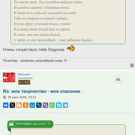
Ты часть меня. Ты в каждом тёплом свете,
В каждом шорохе, в дыхании весны.
И даже если годы всё заметут на свете
Тебя не стереть из нашей глубины.
И если вдруг, в ночной тиши, в покое
Я услышу твой лёгкий шаг по траве,
Я знаю: это ты идёшь домой,
С небес ко мне мой родной… мой любимый Бимка.
Очень сочувствую тебе Людочка.
Псалтирь - молитва сильнейшей силы. !!!
Люсьен
полковник
Re: мое творчество - мое спасение .
Сообщение
09 июн 2026, 23:51
Swetushka
писал(а):
↑