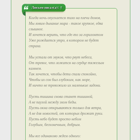
Люсьен
писал(а):
↑
Когда ночь опускается тихо на плечи домов,
Мы ловим дыхание мира - такое хрупкое, едва
слышное.
И хочется верить, что где‑то за горизонтом
Уже рождается утро, в котором не будет
страха.
Мы устали от звуков, что рвут небеса,
От тревог, что ложатся на сердце тяжелым
камнем.
Так хочется, чтобы дети спали спокойно,
Чтобы их сон был глубоким, как море,
И ничто не тревожило их маленькие ладони.
Пусть тишина снова станет тишиной,
А не паузой между эхом беды.
Пусть окна открываются только для ветра,
А не для новостей, от которых дрожат руки.
Пусть небо будет просто небом
Голубым, бесконечным, добрым.
Мы все одинаково ждем одного: