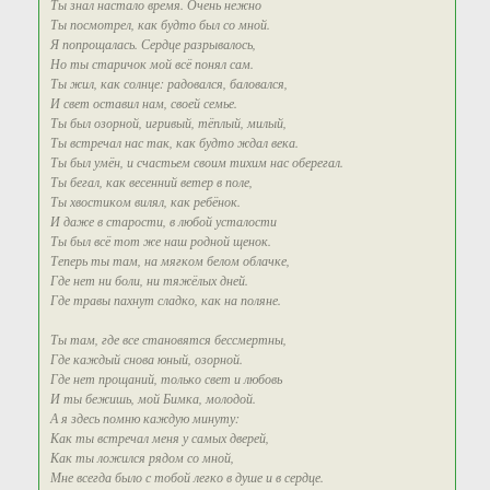
Ты знал настало время. Очень нежно
Ты посмотрел, как будто был со мной.
Я попрощалась. Сердце разрывалось,
Но ты старичок мой всё понял сам.
Ты жил, как солнце: радовался, баловался,
И свет оставил нам, своей семье.
Ты был озорной, игривый, тёплый, милый,
Ты встречал нас так, как будто ждал века.
Ты был умён, и счастьем своим тихим нас оберегал.
Ты бегал, как весенний ветер в поле,
Ты хвостиком вилял, как ребёнок.
И даже в старости, в любой усталости
Ты был всё тот же наш родной щенок.
Теперь ты там, на мягком белом облачке,
Где нет ни боли, ни тяжёлых дней.
Где травы пахнут сладко, как на поляне.
Ты там, где все становятся бессмертны,
Где каждый снова юный, озорной.
Где нет прощаний, только свет и любовь
И ты бежишь, мой Бимка, молодой.
А я здесь помню каждую минуту:
Как ты встречал меня у самых дверей,
Как ты ложился рядом со мной,
Мне всегда было с тобой легко в душе и в сердце.