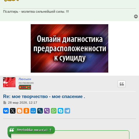
Псалтирь - молитва сильнейшей силы. !!!
Люсьен
полковник
Re: мое творчество - мое спасение .
Сообщение
28 мар 2026, 12:17
Swetushka
писал(а):
↑