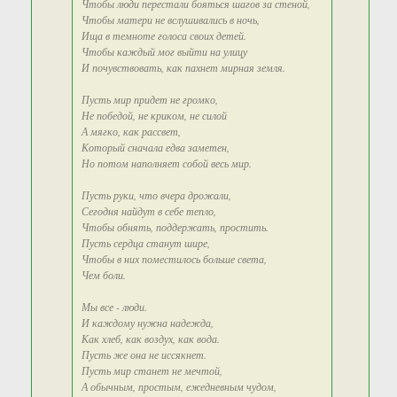
Чтобы люди перестали бояться шагов за стеной,
Чтобы матери не вслушивались в ночь,
Ища в темноте голоса своих детей.
Чтобы каждый мог выйти на улицу
И почувствовать, как пахнет мирная земля.
Пусть мир придет не громко,
Не победой, не криком, не силой
А мягко, как рассвет,
Который сначала едва заметен,
Но потом наполняет собой весь мир.
Пусть руки, что вчера дрожали,
Сегодня найдут в себе тепло,
Чтобы обнять, поддержать, простить.
Пусть сердца станут шире,
Чтобы в них поместилось больше света,
Чем боли.
Мы все - люди.
И каждому нужна надежда,
Как хлеб, как воздух, как вода.
Пусть же она не иссякнет.
Пусть мир станет не мечтой,
А обычным, простым, ежедневным чудом,