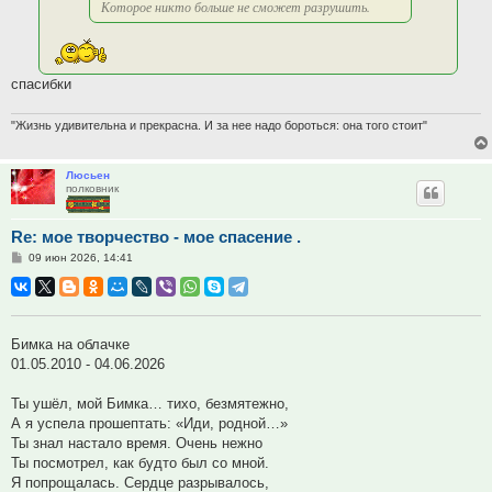
Которое никто больше не сможет разрушить.
спасибки
"Жизнь удивительна и прекрасна. И за нее надо бороться: она того стоит"
Люсьен
полковник
Re: мое творчество - мое спасение .
Сообщение
09 июн 2026, 14:41
Бимка на облачке
01.05.2010 - 04.06.2026
Ты ушёл, мой Бимка… тихо, безмятежно,
А я успела прошептать: «Иди, родной…»
Ты знал настало время. Очень нежно
Ты посмотрел, как будто был со мной.
Я попрощалась. Сердце разрывалось,