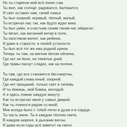
Но ты старичок мой всё понял сам.
Ты жил, как солнце: радовался, баловался,
И свет оставил нам, своей семье.
Ты был озорной, игривый, тёплый, милый,
Ты встречал нас так, как будто ждал века.
Ты был умён, и счастьем своим тихим нас оберегал.
Ты бегал, как весенний ветер в поле,
Ты хвостиком вилял, как ребёнок.
И даже в старости, в любой усталости
Ты был всё тот же наш родной щенок.
Теперь ты там, на мягком белом облачке,
Где нет ни боли, ни тяжёлых дней.
Где травы пахнут сладко, как на поляне.
Ты там, где все становятся бессмертны,
Где каждый снова юный, озорной.
Где нет прощаний, только свет и любовь
И ты бежишь, мой Бимка, молодой.
А я здесь помню каждую минуту:
Как ты встречал меня у самых дверей,
Как ты ложился рядом со мной,
Мне всегда было с тобой легко в душе и в сердце.
Ты часть меня. Ты в каждом тёплом свете,
В каждом шорохе, в дыхании весны.
И даже если годы всё заметут на свете