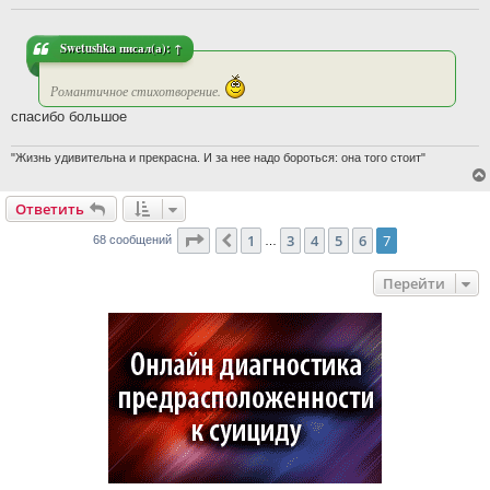
Swetushka
писал(а):
↑
Романтичное стихотворение.
спасибо большое
"Жизнь удивительна и прекрасна. И за нее надо бороться: она того стоит"
Ответить
Страница
7
из
7
1
3
4
5
6
7
Пред.
68 сообщений
…
Перейти