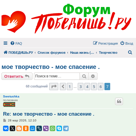
FAQ
Регистрация
Вход
П
ПОБЕДИШЬ.РУ
Список форумов
Наша жизнь (не всё же о суициде!)
Творчество
мое творчество - мое спасение .
Поиск
Расширенный поис
Ответить
Страница
7
из
7
1
3
4
5
6
7
Пред.
68 сообщений
…
Swetushka
полковник
Re: мое творчество - мое спасение .
Сообщение
28 мар 2026, 12:10