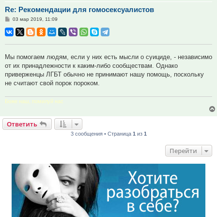
Re: Рекомендации для гомосексуалистов
Сообщение
03 мар 2019, 11:09
Мы помогаем людям, если у них есть мысли о суициде, - независимо
от их принадлежности к каким-либо сообществам. Однако
приверженцы ЛГБТ обычно не принимают нашу помощь, поскольку
не считают свой порок пороком.
Боже наш, помилуй нас
Ответить
3 сообщения • Страница
1
из
1
Перейти