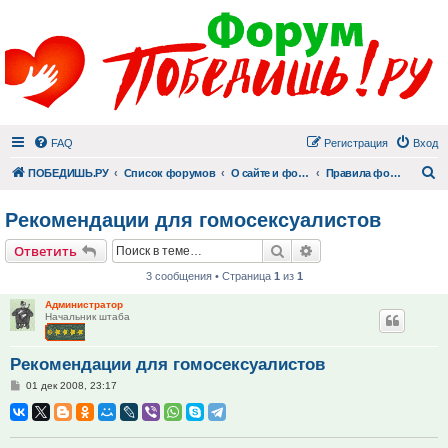
FAQ
Регистрация
Вход
П
ПОБЕДИШЬ.РУ
Список форумов
О сайте и форуме
Правила форума, объявления администрации
Рекомендации для гомосексуалистов
Поиск
Расширенный поис
Ответить
3 сообщения • Страница
1
из
1
Администратор
Начальник штаба
Рекомендации для гомосексуалистов
Сообщение
01 дек 2008, 23:17