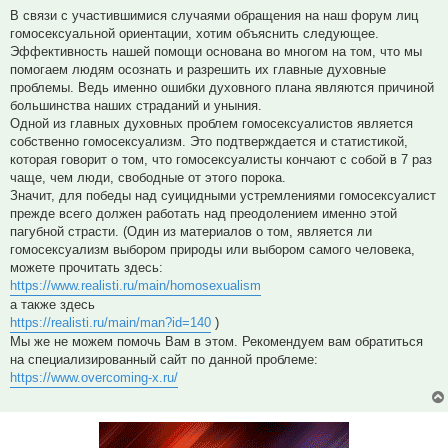
В связи с участившимися случаями обращения на наш форум лиц
гомосексуальной ориентации, хотим объяснить следующее.
Эффективность нашей помощи основана во многом на том, что мы
помогаем людям осознать и разрешить их главные духовные
проблемы. Ведь именно ошибки духовного плана являются причиной
большинства наших страданий и уныния.
Одной из главных духовных проблем гомосексуалистов является
собственно гомосексуализм. Это подтверждается и статистикой,
которая говорит о том, что гомосексуалисты кончают с собой в 7 раз
чаще, чем люди, свободные от этого порока.
Значит, для победы над суицидными устремлениями гомосексуалист
прежде всего должен работать над преодолением именно этой
пагубной страсти. (Один из материалов о том, является ли
гомосексуализм выбором природы или выбором самого человека,
можете прочитать здесь:
https://www.realisti.ru/main/homosexualism
а также здесь
https://realisti.ru/main/man?id=140
)
Мы же не можем помочь Вам в этом. Рекомендуем вам обратиться
на специализированный сайт по данной проблеме:
https://www.overcoming-x.ru/