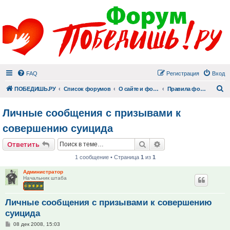
FAQ
Регистрация
Вход
П
ПОБЕДИШЬ.РУ
Список форумов
О сайте и форуме
Правила форума, объявления администрации
Личные сообщения с призывами к
совершению суицида
Поиск
Расширенный поис
Ответить
1 сообщение • Страница
1
из
1
Администратор
Начальник штаба
Личные сообщения с призывами к совершению
суицида
Сообщение
08 дек 2008, 15:03