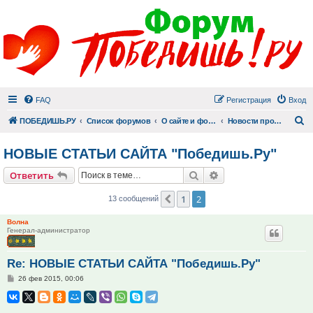
FAQ
Регистрация
Вход
П
ПОБЕДИШЬ.РУ
Список форумов
О сайте и форуме
Новости проекта
НОВЫЕ СТАТЬИ САЙТА "Победишь.Ру"
Поиск
Расширенный поис
Ответить
1
2
Пред.
13 сообщений
Волна
Генерал-администратор
Re: НОВЫЕ СТАТЬИ САЙТА "Победишь.Ру"
Сообщение
26 фев 2015, 00:06