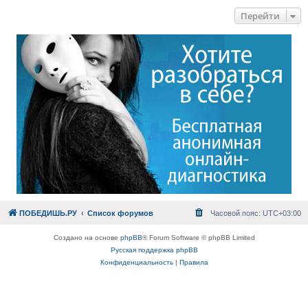
Перейти
ПОБЕДИШЬ.РУ
Список форумов
Часовой пояс:
UTC+03:00
Создано на основе
phpBB
® Forum Software © phpBB Limited
Русская поддержка phpBB
Конфиденциальность
|
Правила