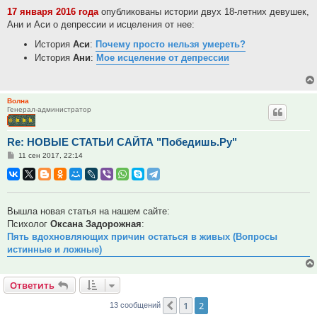
17 января 2016 года
опубликованы истории двух 18-летних девушек,
Ани и Аси о депрессии и исцеления от нее:
История
Аси
:
Почему просто нельзя умереть?
История
Ани
:
Мое исцеление от депрессии
Волна
Генерал-администратор
Re: НОВЫЕ СТАТЬИ САЙТА "Победишь.Ру"
Сообщение
11 сен 2017, 22:14
Вышла новая статья на нашем сайте:
Психолог
Оксана Задорожная
:
Пять вдохновляющих причин остаться в живых (Вопросы
истинные и ложные)
Ответить
1
2
Пред.
13 сообщений