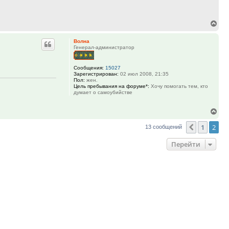
Вер
к
Волна
нач
Генерал-администратор
Сообщения:
15027
Зарегистрирован:
02 июл 2008, 21:35
Пол:
жен.
Цель пребывания на форуме*:
Хочу помогать тем, кто
думает о самоубийстве
Вер
к
1
2
Пред.
13 сообщений
нач
Перейти