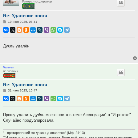
Генерал-модератор
Re: Удаление поста
Сообщение
19 июл 2025, 08:41
Дубль удалён
Varwen
полковник
Re: Удаление поста
Сообщение
31 июл 2025, 15:47
Прошу удалить дубль моего поста в теме Ассоциации" в "Игротеке".
Случайно продублировала.
"...претерпевший же до конца спасется" (Мф. 24:13)
""И даже до старости и престарения, Боже мой, не остави мене дондеже возвещу