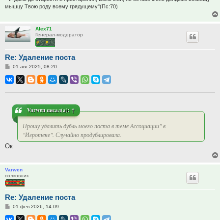
мышцу Твою роду всему грядущему"(Пс:70)
Alex71
Генерал-модератор
Re: Удаление поста
Сообщение
01 авг 2025, 08:20
Varwen
писал(а):
↑
Прошу удалить дубль моего поста в теме Ассоциации" в
"Игротеке". Случайно продублировала.
Ок
Varwen
полковник
Re: Удаление поста
Сообщение
01 фев 2026, 14:09