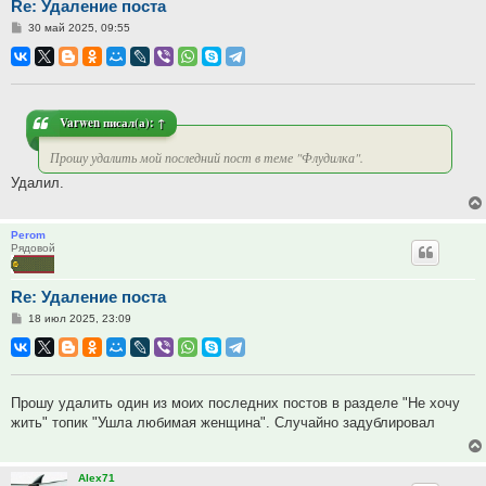
Re: Удаление поста
Сообщение
30 май 2025, 09:55
Varwen
писал(а):
↑
Прошу удалить мой последний пост в теме "Флудилка".
Удалил.
Perom
Рядовой
Re: Удаление поста
Сообщение
18 июл 2025, 23:09
Прошу удалить один из моих последних постов в разделе "Не хочу
жить" топик "Ушла любимая женщина". Случайно задублировал
Alex71