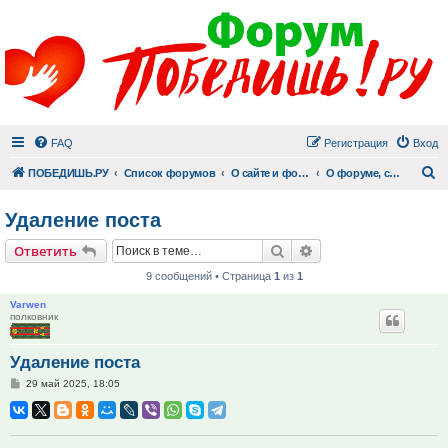
FAQ
Регистрация
Вход
П
ПОБЕДИШЬ.РУ
Список форумов
О сайте и форуме
О форуме, сайте и модерации
Удаление поста
Поиск
Расширенный поис
Ответить
9 сообщений • Страница
1
из
1
Varwen
полковник
Удаление поста
Сообщение
29 май 2025, 18:05