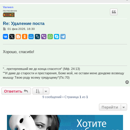
Varwen
полковник
Re: Удаление поста
Сообщение
01 фев 2026, 16:30
Хорошо, спасибо!
"...претерпевший же до конца спасется" (Мф. 24:13)
""И даже до старости и престарения, Боже мой, не остави мене дондеже возвещу
мышцу Твою роду всему грядущему"(Пс:70)
Ответить
9 сообщений • Страница
1
из
1
Перейти