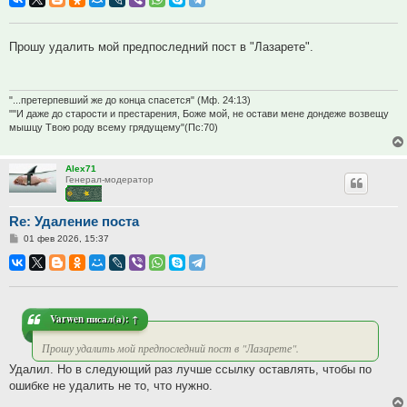
Прошу удалить мой предпоследний пост в "Лазарете".
"...претерпевший же до конца спасется" (Мф. 24:13)
""И даже до старости и престарения, Боже мой, не остави мене дондеже возвещу
мышцу Твою роду всему грядущему"(Пс:70)
Alex71
Генерал-модератор
Re: Удаление поста
Сообщение
01 фев 2026, 15:37
Varwen
писал(а):
↑
Прошу удалить мой предпоследний пост в "Лазарете".
Удалил. Но в следующий раз лучше ссылку оставлять, чтобы по
ошибке не удалить не то, что нужно.