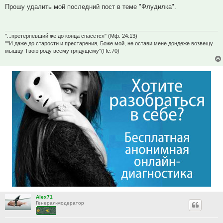
Прошу удалить мой последний пост в теме "Флудилка".
"...претерпевший же до конца спасется" (Мф. 24:13)
""И даже до старости и престарения, Боже мой, не остави мене дондеже возвещу
мышцу Твою роду всему грядущему"(Пс:70)
Alex71
Генерал-модератор