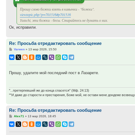
Прошу слово божки взять в кавычки - "божки".
viewtopic.php?p=701516#p701516
Yutachi, эти божки - бесы. Старайтесь не думать о них.
Ок, исправили.
Re: Просьба отредактировать сообщение
Сообщение
Varwen
»
13 мар 2026, 15:50
Прошу, удалите мой последний пост в Лазарете.
"...претерпевший же до конца спасется" (Мф. 24:13)
""И даже до старости и престарения, Боже мой, не остави мене дондеже возве
Re: Просьба отредактировать сообщение
Сообщение
Alex71
»
13 мар 2026, 18:45