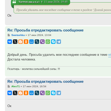
Varwen
писал(а):
↑
11 июн 2024, 19:45
Просьба удалить мое последнее сообщение в теме в разделе "Долгий разго
Ок
Re: Просьба отредактировать сообщение
Сообщение
Swetushka
»
17 июн 2024, 13:04
Добрый день. Просьба удалить мое последнее сообщение в теме
v
Достала человека.
Псалтирь - молитва сильнейшей силы. !!!
Re: Просьба отредактировать сообщение
Сообщение
Alex71
»
17 июн 2024, 16:54
Ок