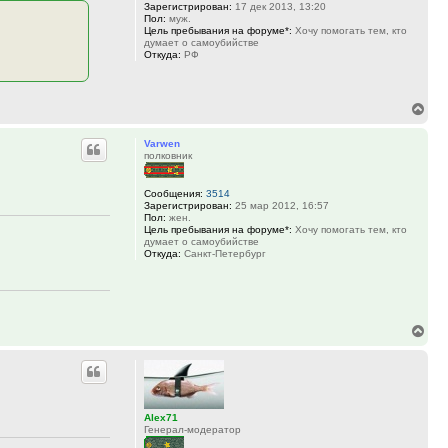
Зарегистрирован:
17 дек 2013, 13:20
Пол:
муж.
Цель пребывания на форуме*:
Хочу помогать тем, кто
думает о самоубийстве
Откуда:
РФ
Вер
к
Varwen
нач
полковник
Сообщения:
3514
Зарегистрирован:
25 мар 2012, 16:57
Пол:
жен.
Цель пребывания на форуме*:
Хочу помогать тем, кто
думает о самоубийстве
Откуда:
Санкт-Петербург
Вер
к
нач
Alex71
Генерал-модератор