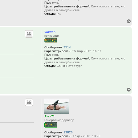
Пол:
муж.
Цель пребывания на форуме*:
Хочу помогать тем, кто
думает о самоубийстве
Откуда:
РФ
Вер
к
Varwen
нач
полковник
Сообщения:
3514
Зарегистрирован:
25 мар 2012, 16:57
Пол:
жен.
Цель пребывания на форуме*:
Хочу помогать тем, кто
думает о самоубийстве
Откуда:
Санкт-Петербург
Вер
к
нач
Alex71
Генерал-модератор
Сообщения:
13826
Зарегистрирован:
17 дек 2013, 13:20