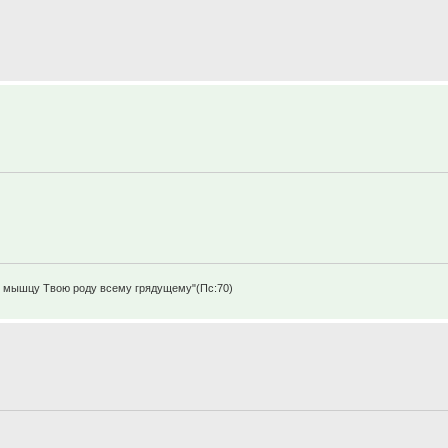
щу мышцу Твою роду всему грядущему"(Пс:70)