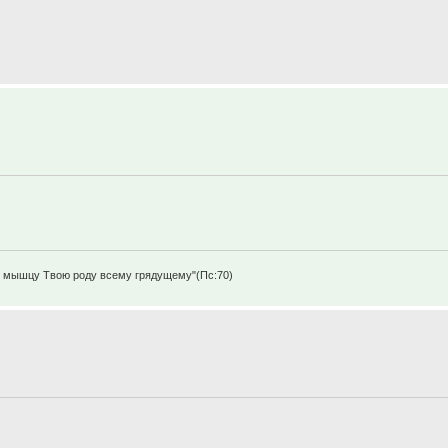
щу мышцу Твою роду всему грядущему"(Пс:70)