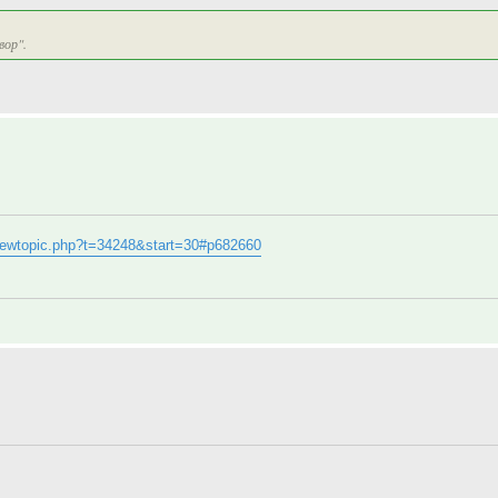
вор".
iewtopic.php?t=34248&start=30#p682660