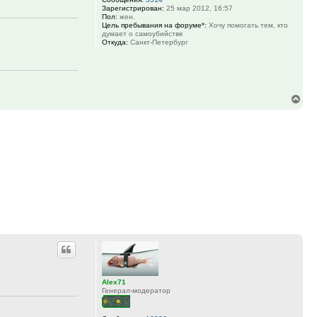
Зарегистрирован:
25 мар 2012, 16:57
Пол:
жен.
Цель пребывания на форуме*:
Хочу помогать тем, кто
думает о самоубийстве
Откуда:
Санкт-Петербург
Вер
к
нач
Alex71
Генерал-модератор