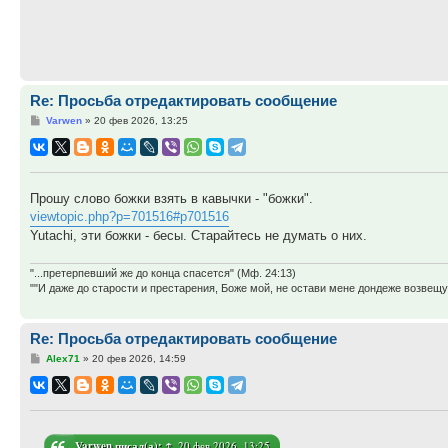
Re: Просьба отредактировать сообщение
Сообщение
Varwen
»
20 фев 2026, 13:25
Прошу слово божки взять в кавычки - "божки".
viewtopic.php?p=701516#p701516
Yutachi, эти божки - бесы. Старайтесь не думать о них.
"...претерпевший же до конца спасется" (Мф. 24:13)
""И даже до старости и престарения, Боже мой, не остави мене дондеже возве
Re: Просьба отредактировать сообщение
Сообщение
Alex71
»
20 фев 2026, 14:59
Varwen
писал(а):
↑
20 фев 2026, 13:25