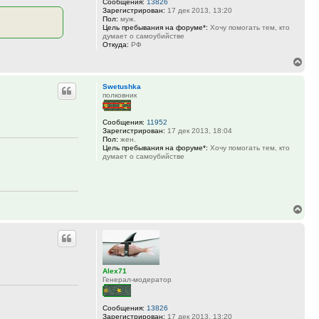
Сообщения:
13826
Зарегистрирован:
17 дек 2013, 13:20
Пол:
муж.
Цель пребывания на форуме*:
Хочу помогать тем, кто
думает о самоубийстве
Откуда:
РФ
Вер
к
Swetushka
нач
полковник
Сообщения:
11952
Зарегистрирован:
17 дек 2013, 18:04
Пол:
жен.
Цель пребывания на форуме*:
Хочу помогать тем, кто
думает о самоубийстве
Вер
к
нач
Alex71
Генерал-модератор
Сообщения:
13826
Зарегистрирован:
17 дек 2013, 13:20