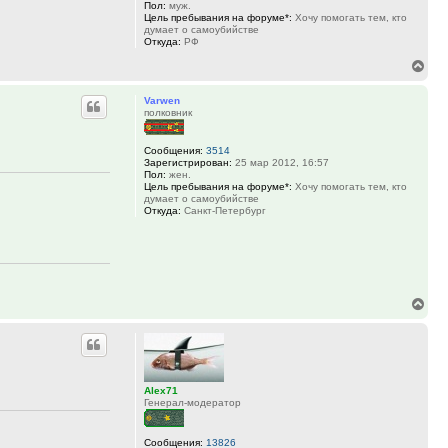
Пол:
муж.
Цель пребывания на форуме*:
Хочу помогать тем, кто
думает о самоубийстве
Откуда:
РФ
Вер
к
Varwen
нач
полковник
Сообщения:
3514
Зарегистрирован:
25 мар 2012, 16:57
Пол:
жен.
Цель пребывания на форуме*:
Хочу помогать тем, кто
думает о самоубийстве
Откуда:
Санкт-Петербург
Вер
к
нач
Alex71
Генерал-модератор
Сообщения:
13826