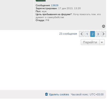
Сообщения:
13826
Зарегистрирован:
17 дек 2013, 13:20
Пол:
муж.
Цель пребывания на форуме*:
Хочу помогать тем, кто
думает о самоубийстве
Откуда:
РФ
Вер
к
1
2
3
Пред.
Сл
23 сообщения
нач
Перейти
Удалить cookies
Часовой пояс:
UTC+03:00