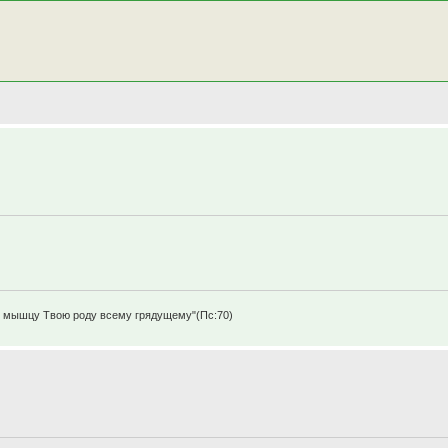
щу мышцу Твою роду всему грядущему"(Пс:70)