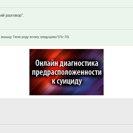
ий разговор".
щу мышцу Твою роду всему грядущему"(Пс:70)