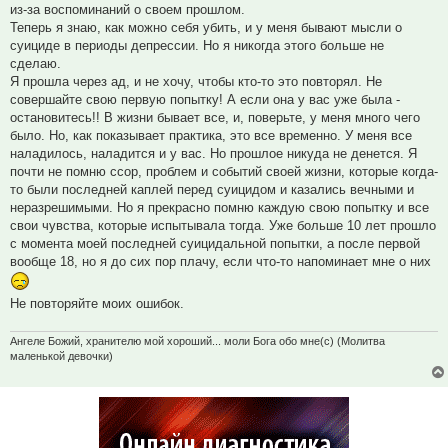
из-за воспоминаний о своем прошлом.
Теперь я знаю, как можно себя убить, и у меня бывают мысли о
суициде в периоды депрессии. Но я никогда этого больше не
сделаю.
Я прошла через ад, и не хочу, чтобы кто-то это повторял. Не
совершайте свою первую попытку! А если она у вас уже была -
остановитесь!! В жизни бывает все, и, поверьте, у меня много чего
было. Но, как показывает практика, это все временно. У меня все
наладилось, наладится и у вас. Но прошлое никуда не денется. Я
почти не помню ссор, проблем и событий своей жизни, которые когда-
то были последней каплей перед суицидом и казались вечными и
неразрешимыми. Но я прекрасно помню каждую свою попытку и все
свои чувства, которые испытывала тогда. Уже больше 10 лет прошло
с момента моей последней суицидальной попытки, а после первой
вообще 18, но я до сих пор плачу, если что-то напоминает мне о них
Не повторяйте моих ошибок.
Ангеле Божий, хранителю мой хороший... моли Бога обо мне(с) (Молитва
маленькой девочки)