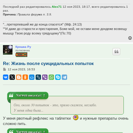
Последний раз редактировалось
Alex71
12 ноя 2023, 18:17, всего редактировалось 1
раз.
Причина:
Правила форума п. 3.9.
"...претерпевший же до конца спасется" (Мф. 24:13)
""И даже до старости и престарения, Боже мой, не остави мене дондеже возвещу
мышцу Твою роду всему грядущему"(Пс:70)
Крошка Ру
полковник
Re: Жизнь после суицидальных попыток
Сообщение
12 ноя 2023, 16:53
Varwen
писал(а):
↑
Ого, около 30 попыток - это, прямо скажем, неслабо.
У меня одна была...
У меня рвотный рефлекс на таблетки
и нужные препараты очень
сложно пить.
Varwen
писал(а):
↑