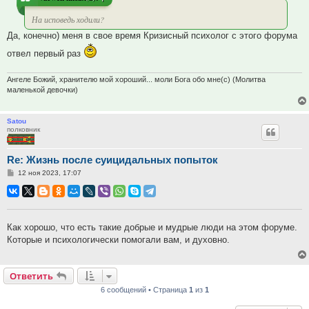
На исповедь ходили?
Да, конечно) меня в свое время Кризисный психолог с этого форума
отвел первый раз
Ангеле Божий, хранителю мой хороший... моли Бога обо мне(с) (Молитва
маленькой девочки)
Satou
полковник
Re: Жизнь после суицидальных попыток
Сообщение
12 ноя 2023, 17:07
Как хорошо, что есть такие добрые и мудрые люди на этом форуме.
Которые и психологически помогали вам, и духовно.
Ответить
6 сообщений • Страница
1
из
1