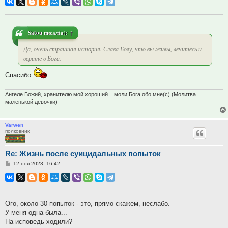
Satou
писал(а):
↑
Да, очень страшная история. Слава Богу, что вы живы, лечитесь и
верите в Бога.
Спасибо
Ангеле Божий, хранителю мой хороший... моли Бога обо мне(с) (Молитва
маленькой девочки)
Varwen
полковник
Re: Жизнь после суицидальных попыток
Сообщение
12 ноя 2023, 16:42
Ого, около 30 попыток - это, прямо скажем, неслабо.
У меня одна была...
На исповедь ходили?