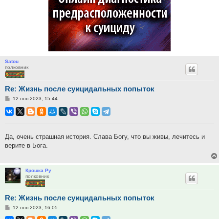
Satou
полковник
Re: Жизнь после суицидальных попыток
Сообщение
12 ноя 2023, 15:44
Да, очень страшная история. Слава Богу, что вы живы, лечитесь и
верите в Бога.
Крошка Ру
полковник
Re: Жизнь после суицидальных попыток
Сообщение
12 ноя 2023, 16:05