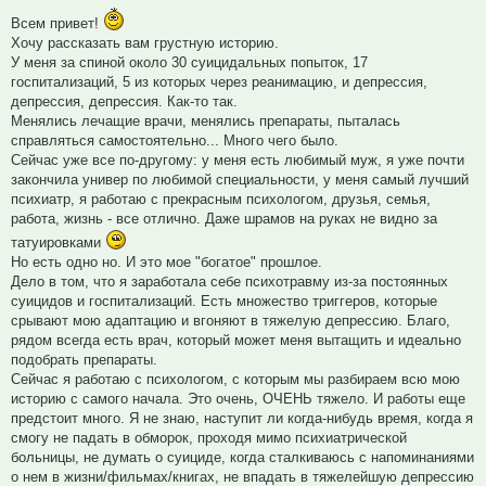
Всем привет!
Хочу рассказать вам грустную историю.
У меня за спиной около 30 суицидальных попыток, 17
госпитализаций, 5 из которых через реанимацию, и депрессия,
депрессия, депрессия. Как-то так.
Менялись лечащие врачи, менялись препараты, пыталась
справляться самостоятельно... Много чего было.
Сейчас уже все по-другому: у меня есть любимый муж, я уже почти
закончила универ по любимой специальности, у меня самый лучший
психиатр, я работаю с прекрасным психологом, друзья, семья,
работа, жизнь - все отлично. Даже шрамов на руках не видно за
татуировками
Но есть одно но. И это мое "богатое" прошлое.
Дело в том, что я заработала себе психотравму из-за постоянных
суицидов и госпитализаций. Есть множество триггеров, которые
срывают мою адаптацию и вгоняют в тяжелую депрессию. Благо,
рядом всегда есть врач, который может меня вытащить и идеально
подобрать препараты.
Сейчас я работаю с психологом, с которым мы разбираем всю мою
историю с самого начала. Это очень, ОЧЕНЬ тяжело. И работы еще
предстоит много. Я не знаю, наступит ли когда-нибудь время, когда я
смогу не падать в обморок, проходя мимо психиатрической
больницы, не думать о суициде, когда сталкиваюсь с напоминаниями
о нем в жизни/фильмах/книгах, не впадать в тяжелейшую депрессию