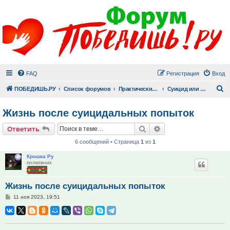
FAQ
Регистрация
Вход
П
ПОБЕДИШЬ.РУ
Список форумов
Практический раздел
Суицид или Жизнь. Они сделали свой выбор
Жизнь после суицидальных попыток
Поиск
Расширенный поис
Ответить
6 сообщений • Страница
1
из
1
Крошка Ру
полковник
Жизнь после суицидальных попыток
Сообщение
11 ноя 2023, 19:51