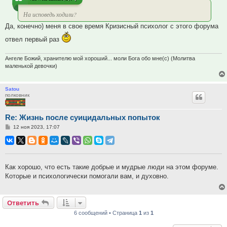
На исповедь ходили?
Да, конечно) меня в свое время Кризисный психолог с этого форума
отвел первый раз
Ангеле Божий, хранителю мой хороший... моли Бога обо мне(с) (Молитва
маленькой девочки)
Satou
полковник
Re: Жизнь после суицидальных попыток
Сообщение
12 ноя 2023, 17:07
Как хорошо, что есть такие добрые и мудрые люди на этом форуме.
Которые и психологически помогали вам, и духовно.
Ответить
6 сообщений • Страница
1
из
1