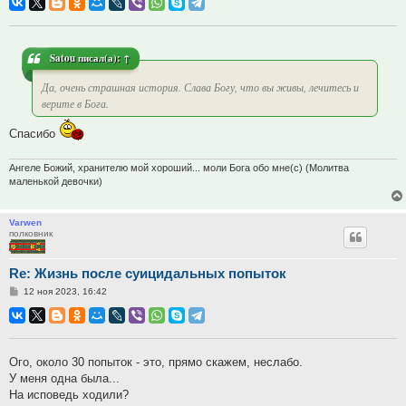
Satou
писал(а):
↑
Да, очень страшная история. Слава Богу, что вы живы, лечитесь и
верите в Бога.
Спасибо
Ангеле Божий, хранителю мой хороший... моли Бога обо мне(с) (Молитва
маленькой девочки)
Varwen
полковник
Re: Жизнь после суицидальных попыток
Сообщение
12 ноя 2023, 16:42
Ого, около 30 попыток - это, прямо скажем, неслабо.
У меня одна была...
На исповедь ходили?