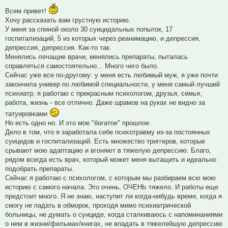
Всем привет!
Хочу рассказать вам грустную историю.
У меня за спиной около 30 суицидальных попыток, 17
госпитализаций, 5 из которых через реанимацию, и депрессия,
депрессия, депрессия. Как-то так.
Менялись лечащие врачи, менялись препараты, пыталась
справляться самостоятельно... Много чего было.
Сейчас уже все по-другому: у меня есть любимый муж, я уже почти
закончила универ по любимой специальности, у меня самый лучший
психиатр, я работаю с прекрасным психологом, друзья, семья,
работа, жизнь - все отлично. Даже шрамов на руках не видно за
татуировками
Но есть одно но. И это мое "богатое" прошлое.
Дело в том, что я заработала себе психотравму из-за постоянных
суицидов и госпитализаций. Есть множество триггеров, которые
срывают мою адаптацию и вгоняют в тяжелую депрессию. Благо,
рядом всегда есть врач, который может меня вытащить и идеально
подобрать препараты.
Сейчас я работаю с психологом, с которым мы разбираем всю мою
историю с самого начала. Это очень, ОЧЕНЬ тяжело. И работы еще
предстоит много. Я не знаю, наступит ли когда-нибудь время, когда я
смогу не падать в обморок, проходя мимо психиатрической
больницы, не думать о суициде, когда сталкиваюсь с напоминаниями
о нем в жизни/фильмах/книгах, не впадать в тяжелейшую депрессию