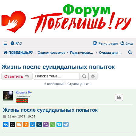
FAQ
Регистрация
Вход
П
ПОБЕДИШЬ.РУ
Список форумов
Практический раздел
Суицид или Жизнь. Они сделали свой выбор
Жизнь после суицидальных попыток
Поиск
Расширенный поис
Ответить
6 сообщений • Страница
1
из
1
Крошка Ру
полковник
Жизнь после суицидальных попыток
Сообщение
11 ноя 2023, 19:51