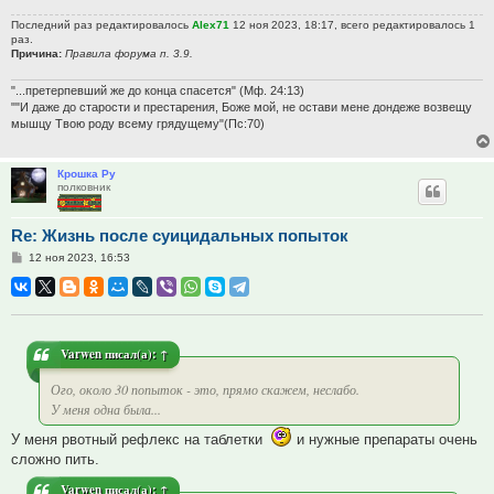
Последний раз редактировалось
Alex71
12 ноя 2023, 18:17, всего редактировалось 1
раз.
Причина:
Правила форума п. 3.9.
"...претерпевший же до конца спасется" (Мф. 24:13)
""И даже до старости и престарения, Боже мой, не остави мене дондеже возвещу
мышцу Твою роду всему грядущему"(Пс:70)
Крошка Ру
полковник
Re: Жизнь после суицидальных попыток
Сообщение
12 ноя 2023, 16:53
Varwen
писал(а):
↑
Ого, около 30 попыток - это, прямо скажем, неслабо.
У меня одна была...
У меня рвотный рефлекс на таблетки
и нужные препараты очень
сложно пить.
Varwen
писал(а):
↑