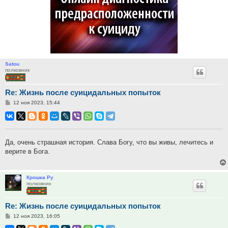
Satou
полковник
Re: Жизнь после суицидальных попыток
Сообщение
12 ноя 2023, 15:44
Да, очень страшная история. Слава Богу, что вы живы, лечитесь и
верите в Бога.
Крошка Ру
полковник
Re: Жизнь после суицидальных попыток
Сообщение
12 ноя 2023, 16:05