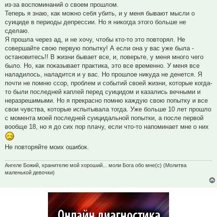
из-за воспоминаний о своем прошлом.
Теперь я знаю, как можно себя убить, и у меня бывают мысли о
суициде в периоды депрессии. Но я никогда этого больше не
сделаю.
Я прошла через ад, и не хочу, чтобы кто-то это повторял. Не
совершайте свою первую попытку! А если она у вас уже была -
остановитесь!! В жизни бывает все, и, поверьте, у меня много чего
было. Но, как показывает практика, это все временно. У меня все
наладилось, наладится и у вас. Но прошлое никуда не денется. Я
почти не помню ссор, проблем и событий своей жизни, которые когда-
то были последней каплей перед суицидом и казались вечными и
неразрешимыми. Но я прекрасно помню каждую свою попытку и все
свои чувства, которые испытывала тогда. Уже больше 10 лет прошло
с момента моей последней суицидальной попытки, а после первой
вообще 18, но я до сих пор плачу, если что-то напоминает мне о них
Не повторяйте моих ошибок.
Ангеле Божий, хранителю мой хороший... моли Бога обо мне(с) (Молитва
маленькой девочки)