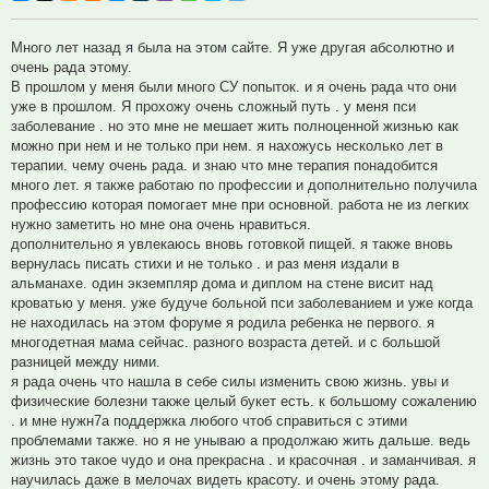
Много лет назад я была на этом сайте. Я уже другая абсолютно и
очень рада этому.
В прошлом у меня были много СУ попыток. и я очень рада что они
уже в прошлом. Я прохожу очень сложный путь . у меня пси
заболевание . но это мне не мешает жить полноценной жизнью как
можно при нем и не только при нем. я нахожусь несколько лет в
терапии. чему очень рада. и знаю что мне терапия понадобится
много лет. я также работаю по профессии и дополнительно получила
профессию которая помогает мне при основной. работа не из легких
нужно заметить но мне она очень нравиться.
дополнительно я увлекаюсь вновь готовкой пищей. я также вновь
вернулась писать стихи и не только . и раз меня издали в
альманахе. один экземпляр дома и диплом на стене висит над
кроватью у меня. уже будуче больной пси заболеванием и уже когда
не находилась на этом форуме я родила ребенка не первого. я
многодетная мама сейчас. разного возраста детей. и с большой
разницей между ними.
я рада очень что нашла в себе силы изменить свою жизнь. увы и
физические болезни также целый букет есть. к большому сожалению
. и мне нужн7а поддержка любого чтоб справиться с этими
проблемами также. но я не унываю а продолжаю жить дальше. ведь
жизнь это такое чудо и она прекрасна . и красочная . и заманчивая. я
научилась даже в мелочах видеть красоту. и очень этому рада.