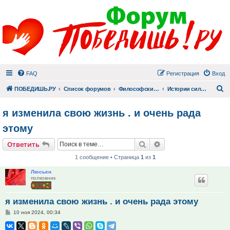
FAQ
Регистрация
Вход
П
ПОБЕДИШЬ.РУ
Список форумов
Философский раздел
Истории сильных людей
я изменила свою жизнь . и очень рада
этому
Поиск
Расширенный поис
Ответить
1 сообщение • Страница
1
из
1
Люсьен
полковник
я изменила свою жизнь . и очень рада этому
Сообщение
10 ноя 2024, 00:34