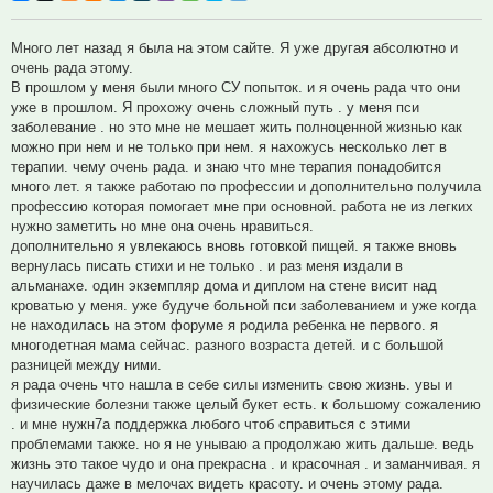
Много лет назад я была на этом сайте. Я уже другая абсолютно и
очень рада этому.
В прошлом у меня были много СУ попыток. и я очень рада что они
уже в прошлом. Я прохожу очень сложный путь . у меня пси
заболевание . но это мне не мешает жить полноценной жизнью как
можно при нем и не только при нем. я нахожусь несколько лет в
терапии. чему очень рада. и знаю что мне терапия понадобится
много лет. я также работаю по профессии и дополнительно получила
профессию которая помогает мне при основной. работа не из легких
нужно заметить но мне она очень нравиться.
дополнительно я увлекаюсь вновь готовкой пищей. я также вновь
вернулась писать стихи и не только . и раз меня издали в
альманахе. один экземпляр дома и диплом на стене висит над
кроватью у меня. уже будуче больной пси заболеванием и уже когда
не находилась на этом форуме я родила ребенка не первого. я
многодетная мама сейчас. разного возраста детей. и с большой
разницей между ними.
я рада очень что нашла в себе силы изменить свою жизнь. увы и
физические болезни также целый букет есть. к большому сожалению
. и мне нужн7а поддержка любого чтоб справиться с этими
проблемами также. но я не унываю а продолжаю жить дальше. ведь
жизнь это такое чудо и она прекрасна . и красочная . и заманчивая. я
научилась даже в мелочах видеть красоту. и очень этому рада.