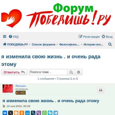
FAQ
Регистрация
Вход
П
ПОБЕДИШЬ.РУ
Список форумов
Философский раздел
Истории сильных людей
я изменила свою жизнь . и очень рада
этому
Поиск
Расширенный поис
Ответить
1 сообщение • Страница
1
из
1
Люсьен
полковник
я изменила свою жизнь . и очень рада этому
Сообщение
10 ноя 2024, 00:34