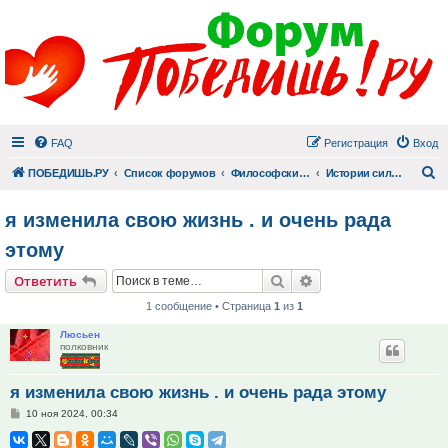
FAQ
Регистрация
Вход
П
ПОБЕДИШЬ.РУ
Список форумов
Философский раздел
Истории сильных людей
я изменила свою жизнь . и очень рада
этому
Поиск
Расширенный поис
Ответить
1 сообщение • Страница
1
из
1
Люсьен
полковник
я изменила свою жизнь . и очень рада этому
Сообщение
10 ноя 2024, 00:34