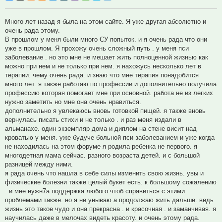
Много лет назад я была на этом сайте. Я уже другая абсолютно и
очень рада этому.
В прошлом у меня были много СУ попыток. и я очень рада что они
уже в прошлом. Я прохожу очень сложный путь . у меня пси
заболевание . но это мне не мешает жить полноценной жизнью как
можно при нем и не только при нем. я нахожусь несколько лет в
терапии. чему очень рада. и знаю что мне терапия понадобится
много лет. я также работаю по профессии и дополнительно получила
профессию которая помогает мне при основной. работа не из легких
нужно заметить но мне она очень нравиться.
дополнительно я увлекаюсь вновь готовкой пищей. я также вновь
вернулась писать стихи и не только . и раз меня издали в
альманахе. один экземпляр дома и диплом на стене висит над
кроватью у меня. уже будуче больной пси заболеванием и уже когда
не находилась на этом форуме я родила ребенка не первого. я
многодетная мама сейчас. разного возраста детей. и с большой
разницей между ними.
я рада очень что нашла в себе силы изменить свою жизнь. увы и
физические болезни также целый букет есть. к большому сожалению
. и мне нужн7а поддержка любого чтоб справиться с этими
проблемами также. но я не унываю а продолжаю жить дальше. ведь
жизнь это такое чудо и она прекрасна . и красочная . и заманчивая. я
научилась даже в мелочах видеть красоту. и очень этому рада.