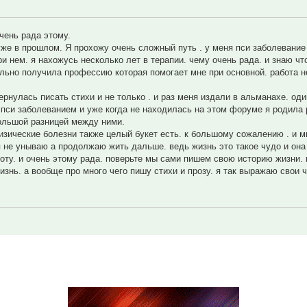
чень рада этому.
же в прошлом. Я прохожу очень сложный путь . у меня пси заболевание 
и нем. я нахожусь несколько лет в терапии. чему очень рада. и знаю чт
льно получила профессию которая помогает мне при основной. работа н
ернулась писать стихи и не только . и раз меня издали в альманахе. од
 пси заболеванием и уже когда не находилась на этом форуме я родила 
большой разницей между ними.
изические болезни также целый букет есть. к большому сожалению . и 
 не унываю а продолжаю жить дальше. ведь жизнь это такое чудо и она 
оту. и очень этому рада. поверьте мы сами пишем свою историю жизни. 
жизнь. а вообще про много чего пишу стихи и прозу. я так выражаю свои 