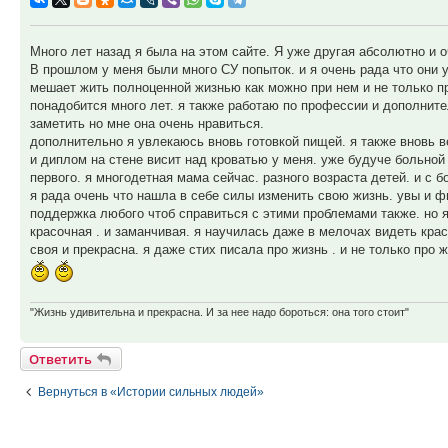
Много лет назад я была на этом сайте. Я уже другая абсолютно и о
В прошлом у меня были много СУ попыток. и я очень рада что они у
мешает жить полноценной жизнью как можно при нем и не только пр
понадобится много лет. я также работаю по профессии и дополните
заметить но мне она очень нравиться.
дополнительно я увлекаюсь вновь готовкой пищей. я также вновь в
и диплом на стене висит над кроватью у меня. уже будуче больной
первого. я многодетная мама сейчас. разного возраста детей. и с 
я рада очень что нашла в себе силы изменить свою жизнь. увы и ф
поддержка любого чтоб справиться с этими проблемами также. но я
красочная . и заманчивая. я научилась даже в мелочах видеть крас
своя и прекрасна. я даже стих писала про жизнь . и не только про 
"Жизнь удивительна и прекрасна. И за нее надо бороться: она того стоит"
Ответить
Вернуться в «Истории сильных людей»