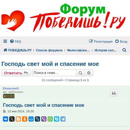
FAQ
Регистрация
Вход
П
ПОБЕДИШЬ.РУ
Список форумов
Философский раздел
Истории сильных людей
Господь свет мой и спасение мое
Поиск
Расширенный поис
Ответить
10 сообщений • Страница
1
из
1
EkaterinaO
мл. лейтенант
Господь свет мой и спасение мое
Сообщение
13 янв 2014, 18:20