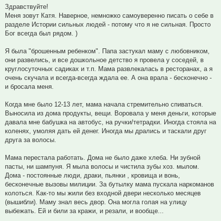
Здравствуйте!
Меня зовут Катя. Наверное, немножко самоуверенно писать о себе в
разделе Истории сильных людей - потому что я не сильная. Просто
Бог всегда был рядом. )
Я была "брошенным ребенком". Папа застукал маму с любовником,
они развелись, и все дошкольное детство я провела у соседей, в
круглосуточных садиках и т.п. Мама развлекалась в ресторанах, а я
очень скучала и всегда-всегда ждала ее. А она врала - бесконечно -
и бросала меня.
Когда мне было 12-13 лет, мама начала стремительно спиваться.
Выносила из дома продукты, вещи. Воровала у меня деньги, которые
давала мне бабушка на автобус, на ручки/тетрадки. Иногда стояла на
коленях, умоляя дать ей денег. Иногда мы дрались и таскали друг
друга за волосы.
Мама перестала работать. Дома не было даже хлеба. Ни зубной
пасты, ни шампуня. Я мыла волосы и чистила зубы хоз. мылом.
Дома - постоянные люди, драки, пьянки , кровища и вонь,
бесконечные вызовы милиции. За бутылку мама пускала наркоманов
колоться. Как-то мы жили без входной двери несколько месяцев
(вышибли). Маму знал весь двор. Она могла голая на улицу
выбежать. Ей и били за кражи, и резали, и вообще...