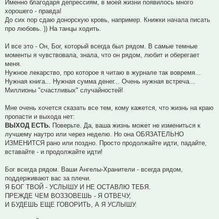
Именно благодаря депрессиям, в моей жизни появилось много
хорошего - правда!
До сих пор сдаю донорскую кровь, например. Книжки начала писать
про любовь. )) На танцы ходить.
И все это - Он, Бог, который всегда был рядом. В самые темные
моменты я чувствовала, знала, что он рядом, любит и оберегает
меня.
Нужное лекарство, про которое я читаю в журнале так вовремя...
Нужная книга... Нужная сумма денег... Очень нужная встреча...
Миллионы "счастливых" случайностей!
Мне очень хочется сказать все тем, кому кажется, что жизнь на краю
пропасти и выхода нет:
ВЫХОД ЕСТЬ.
Поверьте. Да, ваша жизнь может не измениться к
лучшему наутро или через неделю. Но она ОБЯЗАТЕЛЬНО
ИЗМЕНИТСЯ рано или поздно. Просто продолжайте идти, падайте,
вставайте - и продолжайте идти!
Бог всегда рядом. Ваши Ангелы-Хранители - всегда рядом,
поддерживают вас за плечи.
Я БОГ ТВОЙ - УСЛЫШУ И НЕ ОСТАВЛЮ ТЕБЯ.
ПРЕЖДЕ ЧЕМ ВОЗЗОВЕШЬ - Я ОТВЕЧУ,
И БУДЕШЬ ЕЩЕ ГОВОРИТЬ, А Я УСЛЫШУ.