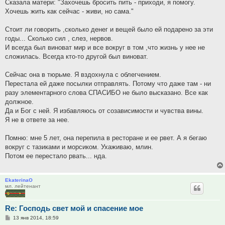
Сказала матери: "Захочешь бросить пить - приходи, я помогу.
Хочешь жить как сейчас - живи, но сама."
Стоит ли говорить ,сколько денег и вещей было ей подарено за эти
годы... Сколько сил , слез, нервов.
И всегда был виноват мир и все вокруг в том ,что жизнь у нее не
сложилась. Всегда кто-то другой был виноват.
Сейчас она в тюрьме. Я вздохнула с облегчением.
Перестала ей даже посылки отправлять. Потому что даже там - ни
разу элементарного слова СПАСИБО не было высказано. Все как
должное.
Да и Бог с ней. Я избавляюсь от созависимости и чувства вины.
Я не в ответе за нее.
Помню: мне 5 лет, она перепила в ресторане и ее рвет. А я бегаю
вокруг с тазиками и морсиком. Ухаживаю, млин.
Потом ее перестало рвать... нда.
EkaterinaO
мл. лейтенант
Re: Господь свет мой и спасение мое
Сообщение
13 янв 2014, 18:59