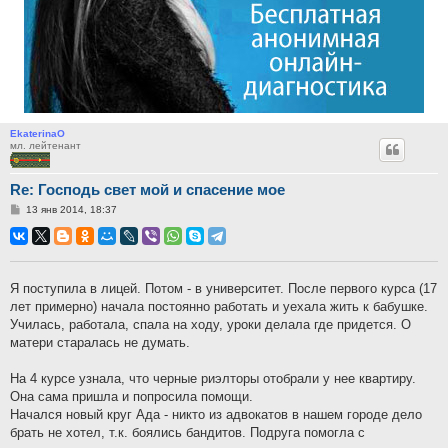
EkaterinaO
мл. лейтенант
Re: Господь свет мой и спасение мое
Сообщение
13 янв 2014, 18:37
Я поступила в лицей. Потом - в университет. После первого курса (17
лет примерно) начала постоянно работать и уехала жить к бабушке.
Училась, работала, спала на ходу, уроки делала где придется. О
матери старалась не думать.
На 4 курсе узнала, что черные риэлторы отобрали у нее квартиру.
Она сама пришла и попросила помощи.
Начался новый круг Ада - никто из адвокатов в нашем городе дело
брать не хотел, т.к. боялись бандитов. Подруга помогла с