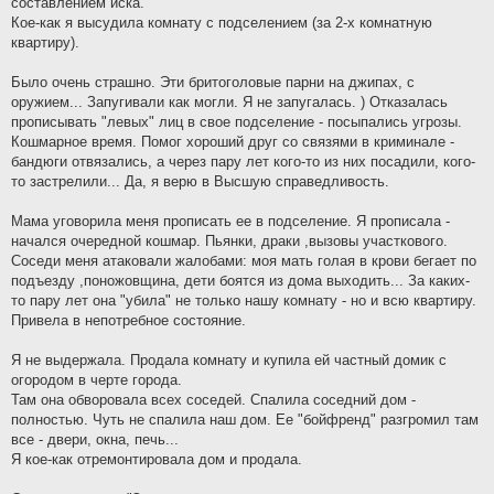
составлением иска.
Кое-как я высудила комнату с подселением (за 2-х комнатную
квартиру).
Было очень страшно. Эти бритоголовые парни на джипах, с
оружием... Запугивали как могли. Я не запугалась. ) Отказалась
прописывать "левых" лиц в свое подселение - посыпались угрозы.
Кошмарное время. Помог хороший друг со связями в криминале -
бандюги отвязались, а через пару лет кого-то из них посадили, кого-
то застрелили... Да, я верю в Высшую справедливость.
Мама уговорила меня прописать ее в подселение. Я прописала -
начался очередной кошмар. Пьянки, драки ,вызовы участкового.
Соседи меня атаковали жалобами: моя мать голая в крови бегает по
подъезду ,поножовщина, дети боятся из дома выходить... За каких-
то пару лет она "убила" не только нашу комнату - но и всю квартиру.
Привела в непотребное состояние.
Я не выдержала. Продала комнату и купила ей частный домик с
огородом в черте города.
Там она обворовала всех соседей. Спалила соседний дом -
полностью. Чуть не спалила наш дом. Ее "бойфренд" разгромил там
все - двери, окна, печь...
Я кое-как отремонтировала дом и продала.