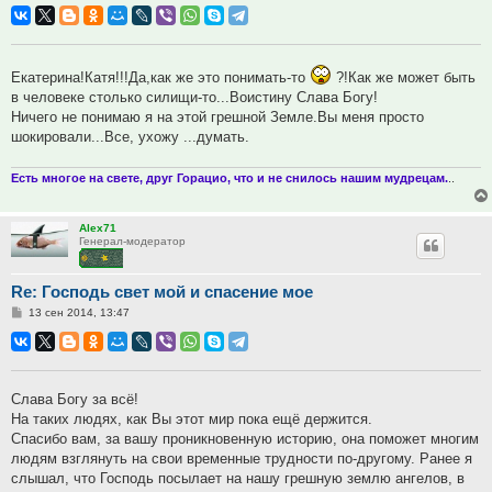
Екатерина!Катя!!!Да,как же это понимать-то
?!Как же может быть
в человеке столько силищи-то...Воистину Слава Богу!
Ничего не понимаю я на этой грешной Земле.Вы меня просто
шокировали...Все, ухожу ...думать.
Есть многое на свете, друг Горацио, что и не снилось нашим мудрецам.
..
Alex71
Генерал-модератор
Re: Господь свет мой и спасение мое
Сообщение
13 сен 2014, 13:47
Слава Богу за всё!
На таких людях, как Вы этот мир пока ещё держится.
Спасибо вам, за вашу проникновенную историю, она поможет многим
людям взглянуть на свои временные трудности по-другому. Ранее я
слышал, что Господь посылает на нашу грешную землю ангелов, в