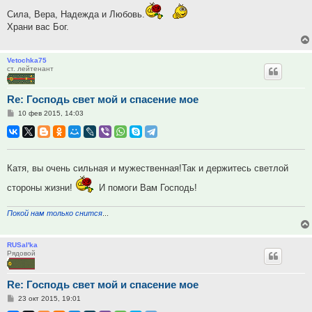
Сила, Вера, Надежда и Любовь.
Храни вас Бог.
Vetochka75
ст. лейтенант
Re: Господь свет мой и спасение мое
Сообщение
10 фев 2015, 14:03
Катя, вы очень сильная и мужественная!Так и держитесь светлой
стороны жизни!
И помоги Вам Господь!
Покой нам только снится
...
RUSal'ka
Рядовой
Re: Господь свет мой и спасение мое
Сообщение
23 окт 2015, 19:01