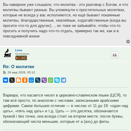
Вы наверное уже слышали, что молитва - это разговор с Богом, и что
молитвы бывают разные. Вы упомянули о простительных молитвах,
которые не всегда у вас исполняются, но ещё бывают покаянные
молитвы, благодарственные, хвалебные, ходатайственные (когда вы
просите что-то для других)..., их тоже не забывайте, чтобы что-то
просить и получить надо что-то отдать, примерно так же, как и в
повседневной жизни
Lima
полковник
Re: О молитве
Сообщение
26 мар 2026, 05:12
Варвара, что касается чисел в церковно-славянском языке (ЦСЯ), то
там всё просто, по аналогии с числами, записанными арабскими
цифрами. Самое большое отличие — в числах от 11 до 19: «один над
цать», «пять над цать» и т.д. Цать — это десятка, обозначается
буквой i без точки, она всегда стоит на втором месте, после буквы,
обозначающей числа меньшие, которые от а (азъ) до фиты.