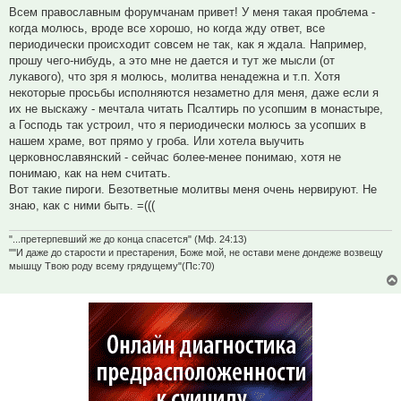
Всем православным форумчанам привет! У меня такая проблема -
когда молюсь, вроде все хорошо, но когда жду ответ, все
периодически происходит совсем не так, как я ждала. Например,
прошу чего-нибудь, а это мне не дается и тут же мысли (от
лукавого), что зря я молюсь, молитва ненадежна и т.п. Хотя
некоторые просьбы исполняются незаметно для меня, даже если я
их не выскажу - мечтала читать Псалтирь по усопшим в монастыре,
а Господь так устроил, что я периодически молюсь за усопших в
нашем храме, вот прямо у гроба. Или хотела выучить
церковнославянский - сейчас более-менее понимаю, хотя не
понимаю, как на нем считать.
Вот такие пироги. Безответные молитвы меня очень нервируют. Не
знаю, как с ними быть. =(((
"...претерпевший же до конца спасется" (Мф. 24:13)
""И даже до старости и престарения, Боже мой, не остави мене дондеже возвещу
мышцу Твою роду всему грядущему"(Пс:70)