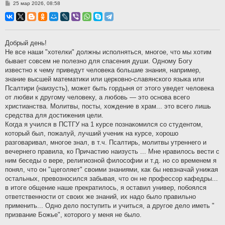
Сообщение
25 мар 2026, 08:58
Добрый день!
Не все наши "хотелки" должны исполняться, многое, что мы хотим
бывает совсем не полезно для спасения души. Одному Богу
известно к чему приведут человека большие знания, например,
знание высшей математики или церковно-славянского языка или
Псалтири (наизусть), может быть гордыня от этого уведет человека
от любви к другому человеку, а любовь — это основа всего
христианства. Молитвы, посты, хождение в храм... это всего лишь
средства для достижения цели.
Когда я учился в ПСТГУ на 1 курсе познакомился со студентом,
который был, пожалуй, лучший ученик на курсе, хорошо
разговаривал, многое знал, в т.ч. Псалтирь, молитвы утреннего и
вечернего правила, ко Причастию наизусть ... Мне нравилось вести с
ним беседы о вере, религиозной философии и т.д. но со временем я
понял, что он "щеголяет" своими знаниями, как бы невзначай унижая
остальных, превозносился забывая, что он не профессор кафедры...
в итоге общение наше прекратилось, я оставил универ, побоялся
ответственности от своих же знаний, их надо было правильно
применить... Одно дело поступить и учиться, а другое дело иметь "
призвание Божье", которого у меня не было.