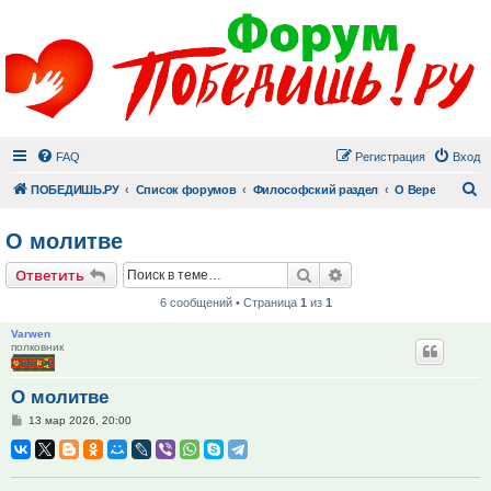
FAQ
Регистрация
Вход
П
ПОБЕДИШЬ.РУ
Список форумов
Философский раздел
О Вере
О молитве
Поиск
Расширенный поис
Ответить
6 сообщений • Страница
1
из
1
Varwen
полковник
О молитве
Сообщение
13 мар 2026, 20:00