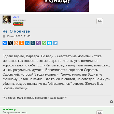
April
полковник
Re: О молитве
Сообщение
13 мар 2026, 21:43
Здравствуйте, Варвара. Но ведь и безответные молитвы - тоже
молитвы, как говорят святые отцы, то, что ты уже помолился -
хорошо само по себе. Если бы мы всегда получали ответ, возможно,
мы бы разучились думать. Вспоминается ещё преп.Серафим
Саровский, который 3 года молился: "Боже, милостив буди мне
грешному", стоя на камне. Это конечно святой, но советую Вам чуть
убавить ракурс внимание на "обязательном" ответе. Желаю Вам
Божией помощи!
"Не две ли малые птицы продаются за ассарий?"
svetlana.p
Генерал-модератор