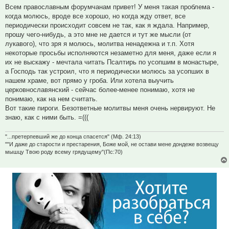
Всем православным форумчанам привет! У меня такая проблема -
когда молюсь, вроде все хорошо, но когда жду ответ, все
периодически происходит совсем не так, как я ждала. Например,
прошу чего-нибудь, а это мне не дается и тут же мысли (от
лукавого), что зря я молюсь, молитва ненадежна и т.п. Хотя
некоторые просьбы исполняются незаметно для меня, даже если я
их не выскажу - мечтала читать Псалтирь по усопшим в монастыре,
а Господь так устроил, что я периодически молюсь за усопших в
нашем храме, вот прямо у гроба. Или хотела выучить
церковнославянский - сейчас более-менее понимаю, хотя не
понимаю, как на нем считать.
Вот такие пироги. Безответные молитвы меня очень нервируют. Не
знаю, как с ними быть. =(((
"...претерпевший же до конца спасется" (Мф. 24:13)
""И даже до старости и престарения, Боже мой, не остави мене дондеже возвещу
мышцу Твою роду всему грядущему"(Пс:70)