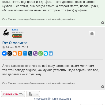
цать», «пять над цать» и т.д. Цать — это десятка, обозначается
буквой i без точки, она всегда стоит на втором месте, после буквы,
обозначающей числа меньшие, которые от а (азъ) до фиты.
Русь Святая, храни веру Православную, в ней же тебе утверждение
Lima
полковник
Re: О молитве
Сообщение
26 мар 2026, 05:14
А что касается того, что не всё получается по нашим молитвам —
так это Господу виднее, как лучше устроить. Надо верить, что всё,
что делается — к лучшему.
Русь Святая, храни веру Православную, в ней же тебе утверждение
Ответить
6 сообщений • Страница
1
из
1