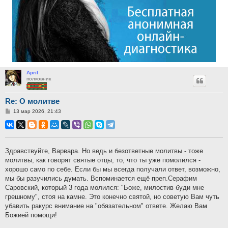
April
полковник
Re: О молитве
Сообщение
13 мар 2026, 21:43
Здравствуйте, Варвара. Но ведь и безответные молитвы - тоже
молитвы, как говорят святые отцы, то, что ты уже помолился -
хорошо само по себе. Если бы мы всегда получали ответ, возможно,
мы бы разучились думать. Вспоминается ещё преп.Серафим
Саровский, который 3 года молился: "Боже, милостив буди мне
грешному", стоя на камне. Это конечно святой, но советую Вам чуть
убавить ракурс внимание на "обязательном" ответе. Желаю Вам
Божией помощи!