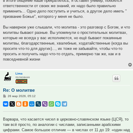
в итоге общение наше прекратилось, я оставил универ, побоялся
ответственности от своих же знаний, их надо было правильно
применить... Одно дело поступить и учиться, а другое дело иметь "
призвание Божье", которого у меня не было.
Вы наверное уже слышали, что молитва - это разговор с Богом, и что
молитвы бывают разные. Вы упомянули о простительных молитвах,
которые не всегда у вас исполняются, но ещё бывают покаянные
молитвы, благодарственные, хвалебные, ходатайственные (когда вы
просите что-то для других)..., их тоже не забывайте, чтобы что-то
просить и получить надо что-то отдать, примерно так же, как и в
повседневной жизни
Lima
полковник
Re: О молитве
Сообщение
26 мар 2026, 05:12
Варвара, что касается чисел в церковно-славянском языке (ЦСЯ), то
там всё просто, по аналогии с числами, записанными арабскими
цифрами. Самое большое отличие — в числах от 11 до 19: «один над