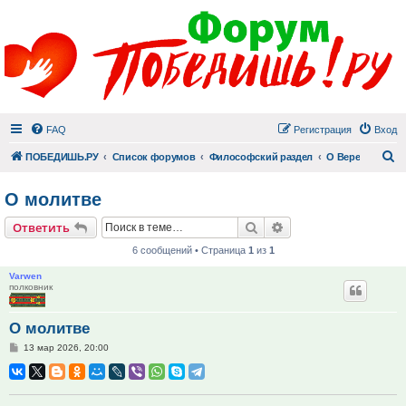
FAQ
Регистрация
Вход
П
ПОБЕДИШЬ.РУ
Список форумов
Философский раздел
О Вере
О молитве
Поиск
Расширенный поис
Ответить
6 сообщений • Страница
1
из
1
Varwen
полковник
О молитве
Сообщение
13 мар 2026, 20:00