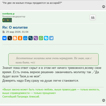
"Не две ли малые птицы продаются за ассарий?"
svetlana.p
Генерал-модератор
Re: О молитве
Сообщение
25 мар 2026, 01:04
.Безответные молитвы меня очень нервируют. Не знаю, как с
ними быть. =(((
Значит пока ответ скрыт и в этом нет ничего тревожного,всему свое
время..Есть очень верное решение- заканчивать молитву так ,-"Да
будет воля Твоя,а не моя".
Доверять надо Ему,сразу на душе легче становится.
«Выше закона может быть только любовь, выше правосудия — только милость,
выше справедливости — только прощение»
Святейший Патриарх Алексий.