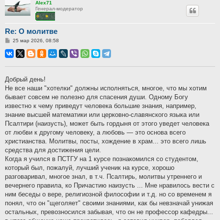
Alex71
Генерал-модератор
Re: О молитве
Сообщение
25 мар 2026, 08:58
Добрый день!
Не все наши "хотелки" должны исполняться, многое, что мы хотим
бывает совсем не полезно для спасения души. Одному Богу
известно к чему приведут человека большие знания, например,
знание высшей математики или церковно-славянского языка или
Псалтири (наизусть), может быть гордыня от этого уведет человека
от любви к другому человеку, а любовь — это основа всего
христианства. Молитвы, посты, хождение в храм... это всего лишь
средства для достижения цели.
Когда я учился в ПСТГУ на 1 курсе познакомился со студентом,
который был, пожалуй, лучший ученик на курсе, хорошо
разговаривал, многое знал, в т.ч. Псалтирь, молитвы утреннего и
вечернего правила, ко Причастию наизусть ... Мне нравилось вести с
ним беседы о вере, религиозной философии и т.д. но со временем я
понял, что он "щеголяет" своими знаниями, как бы невзначай унижая
остальных, превозносился забывая, что он не профессор кафедры...