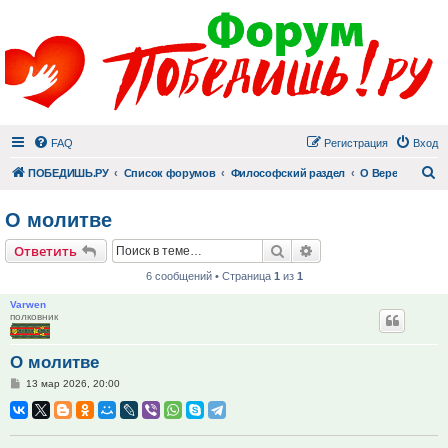
FAQ
Регистрация
Вход
П
ПОБЕДИШЬ.РУ
Список форумов
Философский раздел
О Вере
О молитве
Поиск
Расширенный поис
Ответить
6 сообщений • Страница
1
из
1
Varwen
полковник
О молитве
Сообщение
13 мар 2026, 20:00