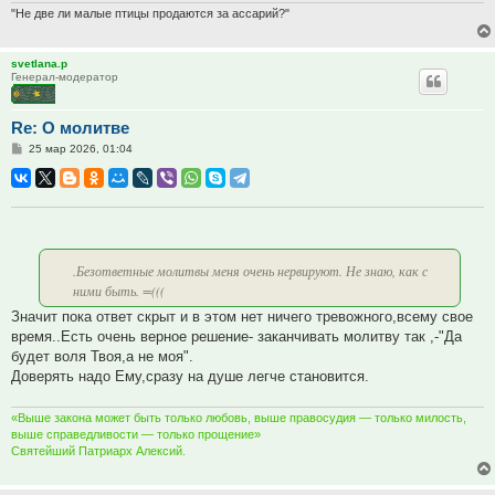
"Не две ли малые птицы продаются за ассарий?"
svetlana.p
Генерал-модератор
Re: О молитве
Сообщение
25 мар 2026, 01:04
.Безответные молитвы меня очень нервируют. Не знаю, как с
ними быть. =(((
Значит пока ответ скрыт и в этом нет ничего тревожного,всему свое
время..Есть очень верное решение- заканчивать молитву так ,-"Да
будет воля Твоя,а не моя".
Доверять надо Ему,сразу на душе легче становится.
«Выше закона может быть только любовь, выше правосудия — только милость,
выше справедливости — только прощение»
Святейший Патриарх Алексий.