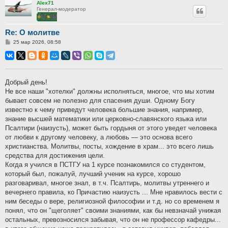
Alex71
Генерал-модератор
Re: О молитве
Сообщение
25 мар 2026, 08:58
Добрый день!
Не все наши "хотелки" должны исполняться, многое, что мы хотим
бывает совсем не полезно для спасения души. Одному Богу
известно к чему приведут человека большие знания, например,
знание высшей математики или церковно-славянского языка или
Псалтири (наизусть), может быть гордыня от этого уведет человека
от любви к другому человеку, а любовь — это основа всего
христианства. Молитвы, посты, хождение в храм... это всего лишь
средства для достижения цели.
Когда я учился в ПСТГУ на 1 курсе познакомился со студентом,
который был, пожалуй, лучший ученик на курсе, хорошо
разговаривал, многое знал, в т.ч. Псалтирь, молитвы утреннего и
вечернего правила, ко Причастию наизусть ... Мне нравилось вести с
ним беседы о вере, религиозной философии и т.д. но со временем я
понял, что он "щеголяет" своими знаниями, как бы невзначай унижая
остальных, превозносился забывая, что он не профессор кафедры...