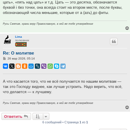
цать», «пять над цать» и т.д. Цать — это десятка, обозначается
буквой i без точки, она всегда стоит на втором месте, после буквы,
обозначающей числа меньшие, которые от а (азъ) до фиты.
Русь Святая, храни веру Православную, в ней же тебе утверждение
Lima
полковник
Re: О молитве
Сообщение
26 мар 2026, 05:14
А что касается того, что не всё получается по нашим молитвам —
так это Господу виднее, как лучше устроить. Надо верить, что всё,
что делается — к лучшему.
Русь Святая, храни веру Православную, в ней же тебе утверждение
Ответить
6 сообщений • Страница
1
из
1