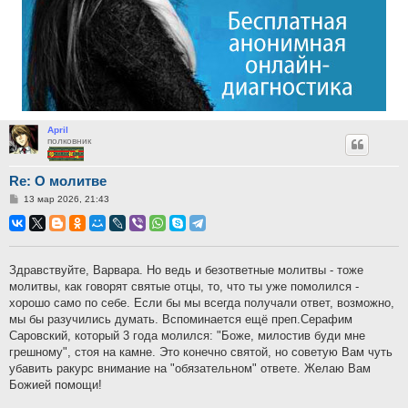
April
полковник
Re: О молитве
Сообщение
13 мар 2026, 21:43
Здравствуйте, Варвара. Но ведь и безответные молитвы - тоже
молитвы, как говорят святые отцы, то, что ты уже помолился -
хорошо само по себе. Если бы мы всегда получали ответ, возможно,
мы бы разучились думать. Вспоминается ещё преп.Серафим
Саровский, который 3 года молился: "Боже, милостив буди мне
грешному", стоя на камне. Это конечно святой, но советую Вам чуть
убавить ракурс внимание на "обязательном" ответе. Желаю Вам
Божией помощи!