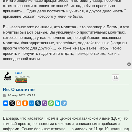
в итоге общение наше прекратилось, я оставил универ, побоялся
ответственности от своих же знаний, их надо было правильно
применить... Одно дело поступить и учиться, а другое дело иметь "
призвание Божье", которого у меня не было.
Вы наверное уже слышали, что молитва - это разговор с Богом, и что
молитвы бывают разные. Вы упомянули о простительных молитвах,
которые не всегда у вас исполняются, но ещё бывают покаянные
молитвы, благодарственные, хвалебные, ходатайственные (когда вы
просите что-то для других)..., их тоже не забывайте, чтобы что-то
просить и получить надо что-то отдать, примерно так же, как и в
повседневной жизни
Lima
полковник
Re: О молитве
Сообщение
26 мар 2026, 05:12
Варвара, что касается чисел в церковно-славянском языке (ЦСЯ), то
там всё просто, по аналогии с числами, записанными арабскими
цифрами. Самое большое отличие — в числах от 11 до 19: «один над