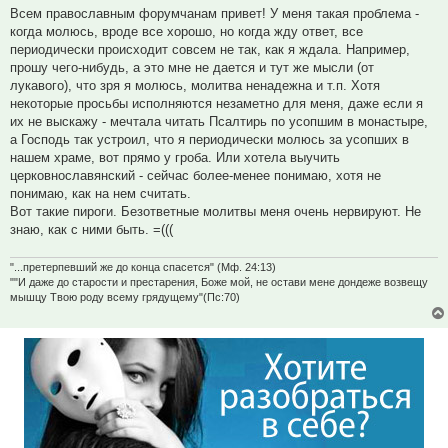
Всем православным форумчанам привет! У меня такая проблема -
когда молюсь, вроде все хорошо, но когда жду ответ, все
периодически происходит совсем не так, как я ждала. Например,
прошу чего-нибудь, а это мне не дается и тут же мысли (от
лукавого), что зря я молюсь, молитва ненадежна и т.п. Хотя
некоторые просьбы исполняются незаметно для меня, даже если я
их не выскажу - мечтала читать Псалтирь по усопшим в монастыре,
а Господь так устроил, что я периодически молюсь за усопших в
нашем храме, вот прямо у гроба. Или хотела выучить
церковнославянский - сейчас более-менее понимаю, хотя не
понимаю, как на нем считать.
Вот такие пироги. Безответные молитвы меня очень нервируют. Не
знаю, как с ними быть. =(((
"...претерпевший же до конца спасется" (Мф. 24:13)
""И даже до старости и престарения, Боже мой, не остави мене дондеже возвещу
мышцу Твою роду всему грядущему"(Пс:70)