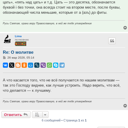
цать», «пять над цать» и т.д. Цать — это десятка, обозначается
буквой i без точки, она всегда стоит на втором месте, после буквы,
обозначающей числа меньшие, которые от а (азъ) до фиты.
Русь Святая, храни веру Православную, в ней же тебе утверждение
Lima
полковник
Re: О молитве
Сообщение
26 мар 2026, 05:14
А что касается того, что не всё получается по нашим молитвам —
так это Господу виднее, как лучше устроить. Надо верить, что всё,
что делается — к лучшему.
Русь Святая, храни веру Православную, в ней же тебе утверждение
Ответить
6 сообщений • Страница
1
из
1