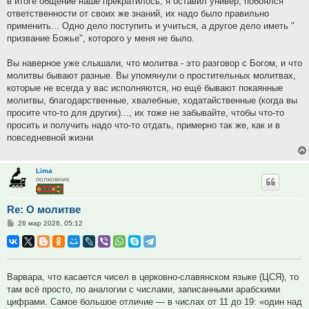
в итоге общение наше прекратилось, я оставил универ, побоялся
ответственности от своих же знаний, их надо было правильно
применить... Одно дело поступить и учиться, а другое дело иметь "
призвание Божье", которого у меня не было.
Вы наверное уже слышали, что молитва - это разговор с Богом, и что
молитвы бывают разные. Вы упомянули о простительных молитвах,
которые не всегда у вас исполняются, но ещё бывают покаянные
молитвы, благодарственные, хвалебные, ходатайственные (когда вы
просите что-то для других)..., их тоже не забывайте, чтобы что-то
просить и получить надо что-то отдать, примерно так же, как и в
повседневной жизни
Lima
полковник
Re: О молитве
Сообщение
26 мар 2026, 05:12
Варвара, что касается чисел в церковно-славянском языке (ЦСЯ), то
там всё просто, по аналогии с числами, записанными арабскими
цифрами. Самое большое отличие — в числах от 11 до 19: «один над