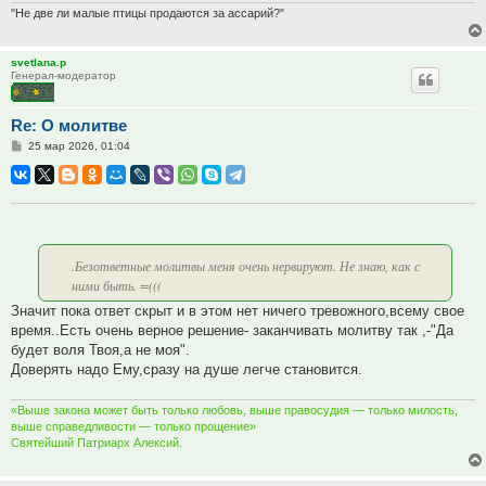
"Не две ли малые птицы продаются за ассарий?"
svetlana.p
Генерал-модератор
Re: О молитве
Сообщение
25 мар 2026, 01:04
.Безответные молитвы меня очень нервируют. Не знаю, как с
ними быть. =(((
Значит пока ответ скрыт и в этом нет ничего тревожного,всему свое
время..Есть очень верное решение- заканчивать молитву так ,-"Да
будет воля Твоя,а не моя".
Доверять надо Ему,сразу на душе легче становится.
«Выше закона может быть только любовь, выше правосудия — только милость,
выше справедливости — только прощение»
Святейший Патриарх Алексий.