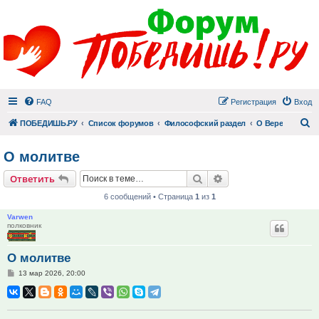
FAQ
Регистрация
Вход
П
ПОБЕДИШЬ.РУ
Список форумов
Философский раздел
О Вере
О молитве
Поиск
Расширенный поис
Ответить
6 сообщений • Страница
1
из
1
Varwen
полковник
О молитве
Сообщение
13 мар 2026, 20:00