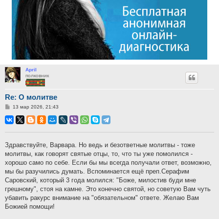
April
полковник
Re: О молитве
Сообщение
13 мар 2026, 21:43
Здравствуйте, Варвара. Но ведь и безответные молитвы - тоже
молитвы, как говорят святые отцы, то, что ты уже помолился -
хорошо само по себе. Если бы мы всегда получали ответ, возможно,
мы бы разучились думать. Вспоминается ещё преп.Серафим
Саровский, который 3 года молился: "Боже, милостив буди мне
грешному", стоя на камне. Это конечно святой, но советую Вам чуть
убавить ракурс внимание на "обязательном" ответе. Желаю Вам
Божией помощи!