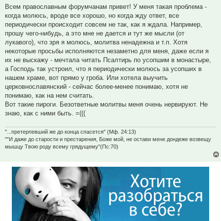
Всем православным форумчанам привет! У меня такая проблема -
когда молюсь, вроде все хорошо, но когда жду ответ, все
периодически происходит совсем не так, как я ждала. Например,
прошу чего-нибудь, а это мне не дается и тут же мысли (от
лукавого), что зря я молюсь, молитва ненадежна и т.п. Хотя
некоторые просьбы исполняются незаметно для меня, даже если я
их не выскажу - мечтала читать Псалтирь по усопшим в монастыре,
а Господь так устроил, что я периодически молюсь за усопших в
нашем храме, вот прямо у гроба. Или хотела выучить
церковнославянский - сейчас более-менее понимаю, хотя не
понимаю, как на нем считать.
Вот такие пироги. Безответные молитвы меня очень нервируют. Не
знаю, как с ними быть. =(((
"...претерпевший же до конца спасется" (Мф. 24:13)
""И даже до старости и престарения, Боже мой, не остави мене дондеже возвещу
мышцу Твою роду всему грядущему"(Пс:70)