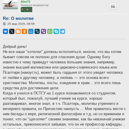
Alex71
Генерал-модератор
Re: О молитве
Сообщение
25 мар 2026, 08:58
Добрый день!
Не все наши "хотелки" должны исполняться, многое, что мы хотим
бывает совсем не полезно для спасения души. Одному Богу
известно к чему приведут человека большие знания, например,
знание высшей математики или церковно-славянского языка или
Псалтири (наизусть), может быть гордыня от этого уведет человека
от любви к другому человеку, а любовь — это основа всего
христианства. Молитвы, посты, хождение в храм... это всего лишь
средства для достижения цели.
Когда я учился в ПСТГУ на 1 курсе познакомился со студентом,
который был, пожалуй, лучший ученик на курсе, хорошо
разговаривал, многое знал, в т.ч. Псалтирь, молитвы утреннего и
вечернего правила, ко Причастию наизусть ... Мне нравилось вести с
ним беседы о вере, религиозной философии и т.д. но со временем я
понял, что он "щеголяет" своими знаниями, как бы невзначай унижая
остальных, превозносился забывая, что он не профессор кафедры...