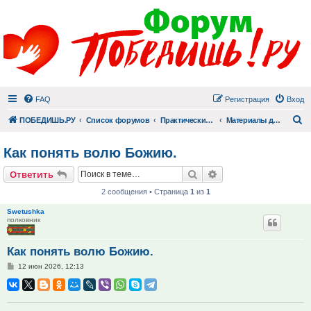
FAQ
Регистрация
Вход
П
ПОБЕДИШЬ.РУ
Список форумов
Практический раздел
Материалы для практической помощи
Как понять волю Божию.
Поиск
Расширенный поис
Ответить
2 сообщения • Страница
1
из
1
Swetushka
полковник
Как понять волю Божию.
Сообщение
12 июн 2026, 12:13