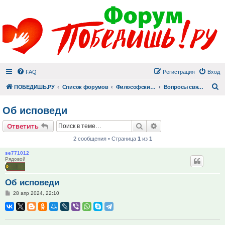
FAQ
Регистрация
Вход
П
ПОБЕДИШЬ.РУ
Список форумов
Философский раздел
Вопросы священнику
Об исповеди
Поиск
Расширенный поис
Ответить
2 сообщения • Страница
1
из
1
se771012
Рядовой
Об исповеди
Сообщение
28 апр 2024, 22:10