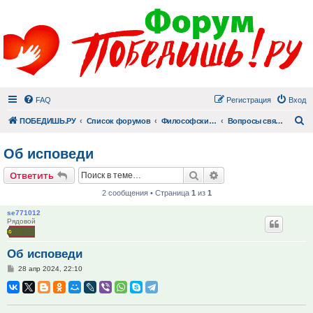
FAQ
Регистрация
Вход
П
ПОБЕДИШЬ.РУ
Список форумов
Философский раздел
Вопросы священнику
Об исповеди
Поиск
Расширенный поис
Ответить
2 сообщения • Страница
1
из
1
se771012
Рядовой
Об исповеди
Сообщение
28 апр 2024, 22:10